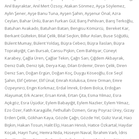
Anıl Bayraktar, Anıl Mert Özsoy, Atakan Sönmez, Ayça Söylemez,
Aylin Şener, Ayşe Banu Tuna, Ayşen Şahin, Ayşenur Önal, Azra
Ceylan, Bahar Ünlü, Baran Furkan Gül, Barış Pehlivan, Barış Terkoğlu,
Batuhan Avakado, Batuhan Batan, Bengisu Kömürcü, Bereket Kar,
Berkant Gültekin, Bilal Çelik, Bilal Seçkin, Billur Aslan, Buse Söğütlü,
Bülent Mumay, Bülent Yoldaş, Büşra Cebeci, Büşra İlaslan, Büşra
Toprakyiğit, Can Bursalı, Cansu Pişkin, Cem Bahtiyar, Cüneyt
Karabey, Çağla Üren, Çağlar Tekin, Çağrı Sarı, Çiğdem Akbayrak,
Deniz Dallı, Deniz Işık, Derya Kap, Dilan Erdemir, Diren Çelik, Diren
Deniz Sarı, Doğan Ergün, Doğan Koç, Duygu Köseoğlu, Ece Seçil
Şahin, Elif Çetiner, Elif Ünal, Emrah Kolukısa, Emre Orman, Emre
Özpeynirci, Engin Korkmaz, Erdal İmrek, Erdem Bolca, Erdoğan
Alayumat, Erk Acarer, Ersan Kınık, Ertan Çıta, Esma Yılmaz, Esra
Açıkgöz, Esra Üşüdür, Eylem Babayiğit, Eylem Nazlıer, Eylem Yılmaz,
Ezo Özer, Fatih Karagülle, Fethullah Özmen, Giray Poyraz Ürey, Gizay
Erden Çelik, Gökhan Kaya, Gözde Çağrı, Gözde Yel, Güliz Vural, Hacı
Bişkin, Hakan Tosun, Halit Elçi, Hasan Hınıslı, Hatice Özkartal, Haydar
Koçak, Hayri Tunç, Hemra Nida, Hüseyin Naval, İbrahim Varlı, İdris