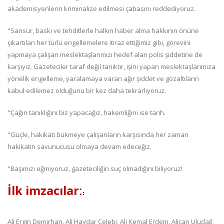
akademisyenlerin kriminalize edilmesi çabasını reddediyoruz.
"Sansür, baskı ve tehditlerle halkın haber alma hakkının önüne
çıkartılan her türlü engellemelere itiraz ettiğimiz gibi, görevini
yapmaya çalışan meslektaşlarımızı hedef alan polis şiddetine de
karşıyız. Gazeteciler taraf değil tanıktır, işini yapan meslektaşlarımıza
yönelik engelleme, yaralamaya varan ağır şiddet ve gözaltıların
kabul edilemez olduğunu bir kez daha tekrarlıyoruz.
"Çağın tanıklığını biz yapacağız, hakemliğini ise tarih.
"Güçle, hakikati bükmeye çalışanların karşısında her zaman
hakikatin savunucusu olmaya devam edeceğiz.
"Başımızı eğmiyoruz, gazeteciliğin suç olmadığını biliyoruz!
İlk imzacılar
:
:
Ali Ergin Demirhan, Ali Haydar Çelebi, Ali Kemal Erdem, Alican Uludağ,