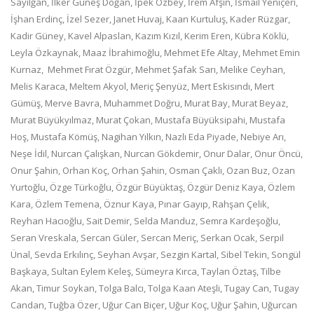
Sayılğan, İlker Güneş Doğan, İpek Özbey, İrem Afşin, İsmail Yeniçeri,
İşhan Erdinç, İzel Sezer, Janet Huvaj, Kaan Kurtuluş, Kader Rüzgar,
Kadir Güney, Kavel Alpaslan, Kazım Kızıl, Kerim Eren, Kübra Köklü,
Leyla Özkaynak, Maaz İbrahimoğlu, Mehmet Efe Altay, Mehmet Emin
Kurnaz, Mehmet Fırat Özgür, Mehmet Şafak Sarı, Melike Ceyhan,
Melis Karaca, Meltem Akyol, Meriç Şenyüz, Mert Eskisındı, Mert
Gümüş, Merve Bavra, Muhammet Doğru, Murat Bay, Murat Beyaz,
Murat Büyükyılmaz, Murat Çokan, Mustafa Büyüksipahi, Mustafa
Hoş, Mustafa Kömüş, Nagihan Yılkın, Nazlı Eda Piyade, Nebiye Arı,
Neşe İdil, Nurcan Çalışkan, Nurcan Gökdemir, Onur Dalar, Onur Öncü,
Onur Şahin, Orhan Koç, Orhan Şahin, Osman Çaklı, Ozan Buz, Ozan
Yurtoğlu, Özge Türkoğlu, Özgür Büyüktaş, Özgür Deniz Kaya, Özlem
Kara, Özlem Temena, Öznur Kaya, Pınar Gayıp, Rahşan Çelik,
Reyhan Hacıoğlu, Sait Demir, Selda Manduz, Semra Kardeşoğlu,
Seran Vreskala, Sercan Güler, Sercan Meriç, Serkan Ocak, Serpil
Ünal, Sevda Erkılınç, Seyhan Avşar, Sezgin Kartal, Sibel Tekin, Songül
Başkaya, Sultan Eylem Keleş, Sümeyra Kırca, Taylan Öztaş, Tilbe
Akan, Timur Soykan, Tolga Balcı, Tolga Kaan Ateşli, Tugay Can, Tugay
Candan, Tuğba Özer, Uğur Can Biçer, Uğur Koç, Uğur Şahin, Uğurcan