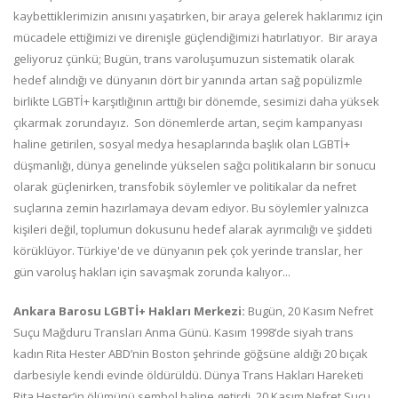
kaybettiklerimizin anısını yaşatırken, bir araya gelerek haklarımız için
mücadele ettiğimizi ve direnişle güçlendiğimizi hatırlatıyor. Bir araya
geliyoruz çünkü; Bugün, trans varoluşumuzun sistematik olarak
hedef alındığı ve dünyanın dört bir yanında artan sağ popülizmle
birlikte LGBTİ+ karşıtlığının arttığı bir dönemde, sesimizi daha yüksek
çıkarmak zorundayız. Son dönemlerde artan, seçim kampanyası
haline getirilen, sosyal medya hesaplarında başlık olan LGBTİ+
düşmanlığı, dünya genelinde yükselen sağcı politikaların bir sonucu
olarak güçlenirken, transfobik söylemler ve politikalar da nefret
suçlarına zemin hazırlamaya devam ediyor. Bu söylemler yalnızca
kişileri değil, toplumun dokusunu hedef alarak ayrımcılığı ve şiddeti
körüklüyor. Türkiye'de ve dünyanın pek çok yerinde translar, her
gün varoluş hakları için savaşmak zorunda kalıyor...
Ankara Barosu LGBTİ+ Hakları Merkezi:
Bugün, 20 Kasım Nefret
Suçu Mağduru Transları Anma Günü. Kasım 1998’de siyah trans
kadın Rita Hester ABD’nin Boston şehrinde göğsüne aldığı 20 bıçak
darbesiyle kendi evinde öldürüldü. Dünya Trans Hakları Hareketi
Rita Hester’in ölümünü sembol haline getirdi. 20 Kasım Nefret Suçu