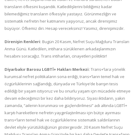
transların öfkesini kuşandık. Katledilişlerini bildiğimiz kadar
bilemediğimiz transların öfkesiyle yastayız. Görünmezliğin ve
sistematik nefretin her katmanını yaşıyoruz, ancak direnişimiz
büyüyor. Öfkemiz diri. Hesap vereceksiniz! Yasımız, direnişimizdir.
Direnişin Renkleri:
Bugün 20 Kasım, Nefret Suçu Mağduru Transları
Anma Günü. Katledilen, intihara sürüklenen arkadaşlarımızın
hesabını soracağız. Trans intiharları, cinayetleri politiktir!
Diyarbakır Barosu LGBTİ+ Hakları Merkezi:
Trans+’lara yönelik
kurumsal nefret politikaların sona erdiği, trans+’ların temel hak ve
özgürlüklerinin sağlandığı, dünyada ve Türkiye’de barışın tesis
edildiği bir yaşam istiyoruz ve bu onurlu yaşam için mücadele etmeye
devam edeceğimizi bir kez daha bildiriyoruz. Siyasi iktidarın, yakın
zamanda, “ailenin korunması ve güçlendirilmesi” adı altında LGBTİ+
karşıtı hareketlere nefretin yaygınlaştırılması için bütçe ayırması
trans+’ların temel hak ve özgürlüklerine sistematik saldırılarının
devlet eliyle yürütüldüğünün göstergesidir. 20 Kasım Nefret Suçu
Mağduru Transları Anma Günü’nde bir kez daha Devlet’e trans+’ların