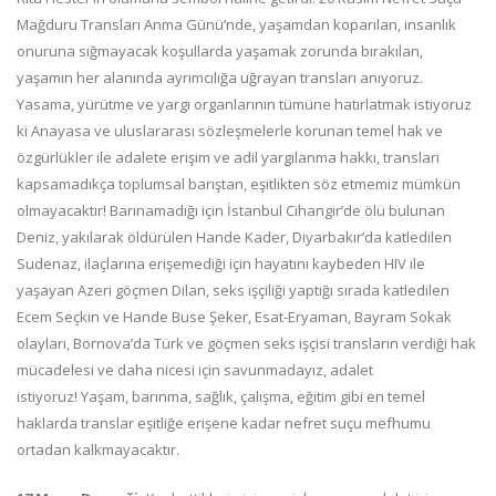
Mağduru Transları Anma Günü’nde, yaşamdan koparılan, insanlık
onuruna sığmayacak koşullarda yaşamak zorunda bırakılan,
yaşamın her alanında ayrımcılığa uğrayan transları anıyoruz.
Yasama, yürütme ve yargı organlarının tümüne hatırlatmak istiyoruz
ki Anayasa ve uluslararası sözleşmelerle korunan temel hak ve
özgürlükler ile adalete erişim ve adil yargılanma hakkı, transları
kapsamadıkça toplumsal barıştan, eşitlikten söz etmemiz mümkün
olmayacaktır! Barınamadığı için İstanbul Cihangir’de ölü bulunan
Deniz, yakılarak öldürülen Hande Kader, Diyarbakır’da katledilen
Sudenaz, ilaçlarına erişemediği için hayatını kaybeden HIV ile
yaşayan Azeri göçmen Dilan, seks işçiliği yaptığı sırada katledilen
Ecem Seçkin ve Hande Buse Şeker, Esat-Eryaman, Bayram Sokak
olayları, Bornova’da Türk ve göçmen seks işçisi transların verdiği hak
mücadelesi ve daha nicesi için savunmadayız, adalet
istiyoruz! Yaşam, barınma, sağlık, çalışma, eğitim gibi en temel
haklarda translar eşitliğe erişene kadar nefret suçu mefhumu
ortadan kalkmayacaktır.