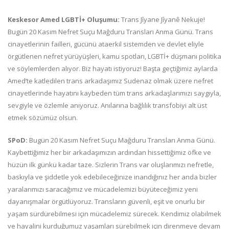
Keskesor Amed LGBTİ+ Oluşumu:
Trans Jîyane Jîyanê Nekuje!
Bugün 20 Kasım Nefret Suçu Mağduru Transları Anma Günü. Trans
cinayetlerinin failleri, gücünü ataerkil sistemden ve devlet eliyle
örgütlenen nefret yürüyüşleri, kamu spotları, LGBTİ+ düşmanı politika
ve söylemlerden alıyor. Biz hayatı istiyoruz! Başta geçtiğimiz aylarda
Amed’te katledilen trans arkadaşımız Sudenaz olmak üzere nefret
cinayetlerinde hayatını kaybeden tüm trans arkadaşlarımızı saygıyla,
sevgiyle ve özlemle anıyoruz. Anılarına bağlılık transfobiyi alt üst
etmek sözümüz olsun.
SPoD:
Bugün 20 Kasım Nefret Suçu Mağduru Transları Anma Günü.
Kaybettiğimiz her bir arkadaşımızın ardından hissettiğimiz öfke ve
hüzün ilk günkü kadar taze. Sizlerin Trans var oluşlarımızı nefretle,
baskıyla ve şiddetle yok edebileceğinize inandığınız her anda bizler
yaralarımızı saracağımız ve mücadelemizi büyüteceğimiz yeni
dayanışmalar örgütlüyoruz. Transların güvenli, eşit ve onurlu bir
yaşam sürdürebilmesi için mücadelemiz sürecek. Kendimiz olabilmek
ve hayalini kurduğumuz yaşamları sürebilmek için direnmeye devam