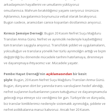
arkadaşımızın hayallerini ve umutlarını yüklüyoruz
omuzlarınıza. Mahrum bırakıldığımız yaşamı seriyoruz önünüze.
Aşklarımızı, kavgalarımızı boynunuza vebal olarak bırakıyoruz.
Bugün sadece, aramızdan canice koparılan dostlarımızı anıyoruz.
Kırmızı Şemsiye Derneği:
Bugün 20 Kasım Nefret Suçu Mağduru
Transları Anma Günü. Nefret ve ayrımcılık nedeniyle kaybettiğimiz
tüm transları saygıyla anıyoruz. Transfobik şiddet ve uygulamaların,
yoksulluğun ve translara yönelik her türlü ayrımcılığın arttığı ve biçim
değiştirdiği bu dönemde mücadele tarihini hatırlamaya, direnmeye
ve dayanışmaya ihtiyacımız var. Mücadele yaşatır.
Pembe Hayat Derneği'nin
açıklamasından
bir kesit
şöyle:
Bugün, 20 Kasım Nefret Suçu Mağduru Transları Anma Günü.
Bugün, dünyanın dört bir yanında trans varoluşların hedef alındığı,
nefret suçlarının kurbanlarının yasını tuttuğumuz ve dayanışmamızla
geleceği inşa etmeye söz verdiğimiz bir gün. Türkiye’de ve dünyada,
biz translar kimliklerimiz nedeniyle sistematik ayrımcılığa, şiddete ve
nefret politikalarına maruz kalıyoruz. Ancak her 20 Kasım,