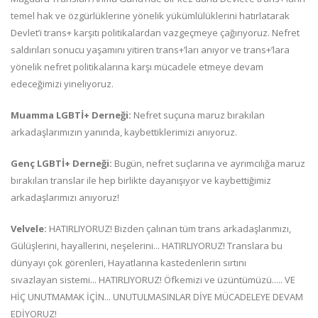
temel hak ve özgürlüklerine yönelik yükümlülüklerini hatırlatarak
Devlet’i trans+ karşıtı politikalardan vazgeçmeye çağırıyoruz. Nefret
saldırıları sonucu yaşamını yitiren trans+’ları anıyor ve trans+’lara
yönelik nefret politikalarına karşı mücadele etmeye devam
edeceğimizi yineliyoruz.
Muamma LGBTİ+ Derneği:
Nefret suçuna maruz bırakılan
arkadaşlarımızın yanında, kaybettiklerimizi anıyoruz.
Genç LGBTİ+ Derneği:
Bugün, nefret suçlarına ve ayrımcılığa maruz
bırakılan translar ile hep birlikte dayanışıyor ve kaybettiğimiz
arkadaşlarımızı anıyoruz!
Velvele:
HATIRLIYORUZ! Bizden çalınan tüm trans arkadaşlarımızı,
Gülüşlerini, hayallerini, neşelerini... HATIRLIYORUZ! Translara bu
dünyayı çok görenleri, Hayatlarına kastedenlerin sırtını
sıvazlayan sistemi... HATIRLIYORUZ! Öfkemizi ve üzüntümüzü..... VE
HİÇ UNUTMAMAK İÇİN... UNUTULMASINLAR DİYE MÜCADELEYE DEVAM
EDİYORUZ!