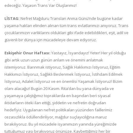
edeceğiz. Yaşasın Trans Var Oluşlarımız!
LİSTAG:
Nefret Mağduru Transları Anma Günü’nde bugüne kadar
yaşama hakları elinden alınan tüm trans evlatlarımızı anıyoruz. Trans
çocuklarımızın varlıklarını oldukları gibi ifade edebildikleri, eşit, adil ve
güvenli bir dünya için mücadeleye devam ediyoruz.
Eskişehir Onur Haftası:
Yastayız, İsyandayız! Yeter! Her yıl olduğu
gibi artık uzun uzun günün anlam ve önemini anlatmak
istemiyoruz. Barınmak istiyoruz, Sağlık Hakkımızı İstiyoruz, Eğitim
Hakkımızı İstiyoruz, Sağlıklı Beslenmek İstiyoruz, İstihdam Edilmek
İstiyoruz, Adalet İstiyoruz ve en önemlisi Yaşamak İstiyoruz! Bizim
olanı alacağız! Bugün 20 Kasım. Rita’dan bu yana dünyada ve
yaşamaya çalıştığımız topraklarda en başından beri siyasal
iktidarların öteki ilan ettiği, şiddetin ve nefretin doğrudan
hedefiyiz. Uygulanan nefret politikaları yüzünden faillerimiz
cezasızlıkla ödüllendiriliyor, mağdur suçlayıcılığına maruz
bırakılıyoruz. Bu yıl mücadele isyanımızın yanında yüreğimizde
tuttuğumuz yası bırakıyoruz önünüze. Kaybettiğimiz her bir