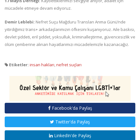
17 Mayıs Derneği:
Kaybettiklerimizi sevgiyle anıyor, adalet için
mücadele etmeye devam ediyoruz.
Demir Leblebi:
Nefret Suçu Mağduru Transları Anma Günü’nde
yitirdiğimiz trans+ arkadaşlarımızın öfkesini kuşanıyoruz. Aile baskısı,
devlet şiddeti, eril şiddet, yoksulluk, kriminalleştirme, güvencesizlik ve
ölüm çemberine alınan hayatlarımızı mücadelemizle kazanacağız.
Etiketler:
insan hakları
,
nefret suçları
Facebook'da Paylaş
Twitter'da Paylaş
LinkedIn'de Paylaş