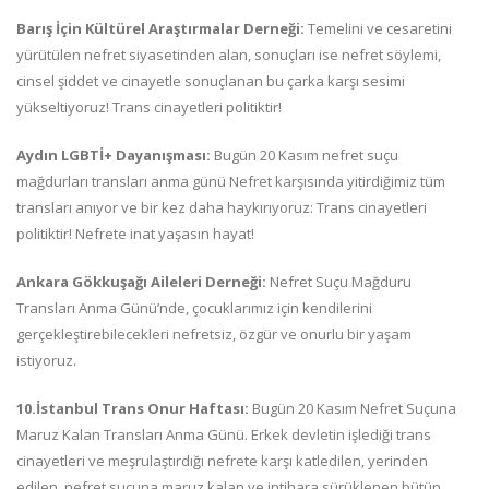
Barış İçin Kültürel Araştırmalar Derneği:
Temelini ve cesaretini
yürütülen nefret siyasetinden alan, sonuçları ise nefret söylemi,
cinsel şiddet ve cinayetle sonuçlanan bu çarka karşı sesimi
yükseltiyoruz! Trans cinayetleri politiktir!
Aydın LGBTİ+ Dayanışması:
Bugün 20 Kasım nefret suçu
mağdurları transları anma günü Nefret karşısında yitirdiğimiz tüm
transları anıyor ve bir kez daha haykırıyoruz: Trans cinayetleri
politiktir! Nefrete inat yaşasın hayat!
Ankara Gökkuşağı Aileleri Derneği:
Nefret Suçu Mağduru
Transları Anma Günü’nde, çocuklarımız için kendilerini
gerçekleştirebilecekleri nefretsiz, özgür ve onurlu bir yaşam
istiyoruz.
10.İstanbul Trans Onur Haftası:
Bugün 20 Kasım Nefret Suçuna
Maruz Kalan Transları Anma Günü. Erkek devletin işlediği trans
cinayetleri ve meşrulaştırdığı nefrete karşı katledilen, yerinden
edilen, nefret suçuna maruz kalan ve intihara sürüklenen bütün