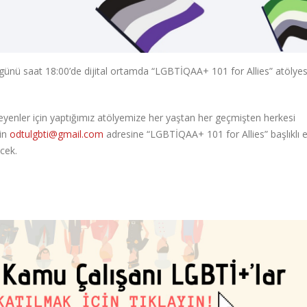
 saat 18:00’de dijital ortamda “LGBTİQAA+ 101 for Allies” atölyes
enler için yaptığımız atölyemize her yaştan her geçmişten herkesi
çin
odtulgbti@gmail.com
adresine “LGBTİQAA+ 101 for Allies” başlıklı 
ecek.