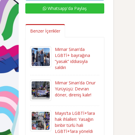
Whatsapp'da Paylaş
Benzer İçerikler
Mimar Sinan’da
LGBTİ+ bayrağına
“yasak” iddiasıyla
saldırı
Mimar Sinan’da Onur
Yürüyüşü: Devran
döner, direniş kalır!
Mayıs’ta LGBTİ+’lara
hak ihlalleri: Yasağın
binbir türlü hali
LGBTİ+’lara yöneldi