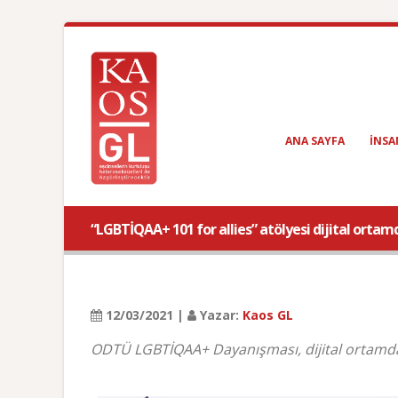
ANA SAYFA
INSA
“LGBTİQAA+ 101 for allies” atölyesi dijital ortam
12/03/2021 |
Yazar:
Kaos GL
ODTÜ LGBTİQAA+ Dayanışması, dijital ortamda 