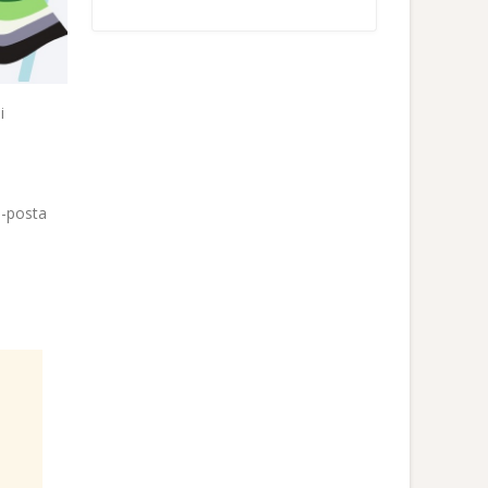
i
e-posta