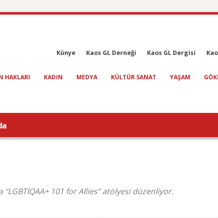
Künye
Kaos GL Derneği
Kaos GL Dergisi
Kao
N HAKLARI
KADIN
MEDYA
KÜLTÜR SANAT
YAŞAM
GÖK
da
“LGBTİQAA+ 101 for Allies” atölyesi düzenliyor.