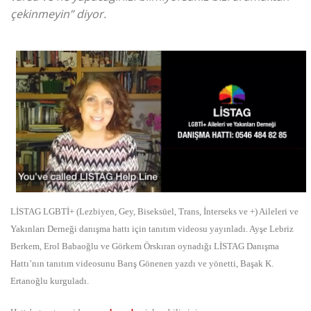
çekinmeyin” diyor.
LİSTAG LGBTİ+ (Lezbiyen, Gey, Biseksüel, Trans, İnterseks ve +) Aileleri ve
Yakınları Derneği danışma hattı için tanıtım videosu yayınladı. Ayşe Lebriz
Berkem, Erol Babaoğlu ve Görkem Örskıran oynadığı LİSTAG Danışma
Hattı’nın tanıtım videosunu Barış Gönenen yazdı ve yönetti, Başak K.
Ertanoğlu kurguladı.