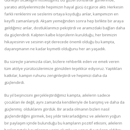
yaratıcı atölyelerimizde hepimizin hayal gücü özgürce aktı. Herkesin
farklı renklerini ve seslerini ortaya koyduğu anlar, kampımızın en
keyifli zamanlarıydı. Akşam yemeğinden sonra hep birlikte bir araya
geldiğimiz anlar, dostluklarımızı pekiştirdi ve aramızdaki bağları daha
da güçlendirdi. Kalpten kalbe köprülerin kurulduğu, her birimizin
hikayesinin ve sesinin eşit derecede önemli olduğu bu kampta,
dayanışmanın ne kadar kıymetli olduğunu her an yaşadık.
Bu süreçte yanımızda olan, bizlere rehberlik eden ve emek veren
tüm atölye yürütücülerimize gönülden teşekkür ediyoruz. Yaptıkları
katkılar, kampın ruhunu zenginleştirdi ve hepimizi daha da
güçlendirdi.
Bu yıl beşincisini gerçekleştirdiğimiz kampta, ailelerin sadece
çocukları ile değil, aynı zamanda kendileriyle de barışmış ve daha da
güçlenmiş olduklarını gördük. Bir arada olmanın bizleri nasıl
güçlendirdiğini görmek, beş yıldır tekrarladığımız ve ailelerin yoğun
bir paylaşım içinde bulunduğu bu kampların pozitif etkisini, ailelerin
başlangıçtaki kaygılarının yerini olumlu ve yapıcı duyguların aldığını