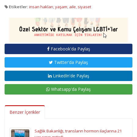
Etiketler:
insan hakları
,
yaşam
,
aile
,
siyaset
Facebook'da Paylaş
Twitter'da Paylaş
LinkedIn'de Paylaş
Whatsapp'da Paylaş
Benzer İçerikler
Sağlık Bakanlığı, transların hormon ilaçlarına 21