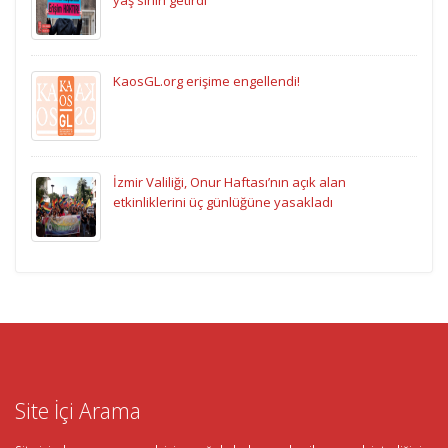
yaş sınırı getirdi
KaosGL.org erişime engellendi!
İzmir Valiliği, Onur Haftası’nın açık alan
etkinliklerini üç günlüğüne yasakladı
Site İçi Arama