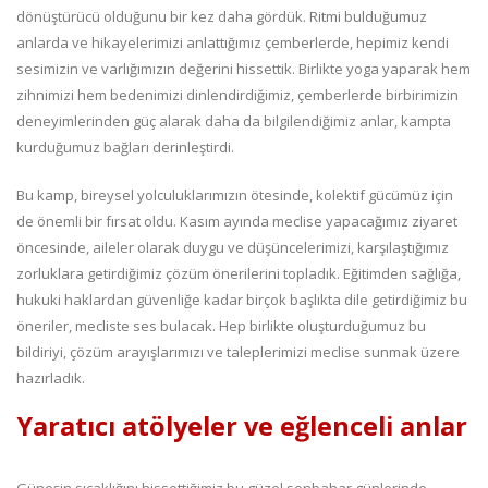
dönüştürücü olduğunu bir kez daha gördük. Ritmi bulduğumuz
anlarda ve hikayelerimizi anlattığımız çemberlerde, hepimiz kendi
sesimizin ve varlığımızın değerini hissettik. Birlikte yoga yaparak hem
zihnimizi hem bedenimizi dinlendirdiğimiz, çemberlerde birbirimizin
deneyimlerinden güç alarak daha da bilgilendiğimiz anlar, kampta
kurduğumuz bağları derinleştirdi.
Bu kamp, bireysel yolculuklarımızın ötesinde, kolektif gücümüz için
de önemli bir fırsat oldu. Kasım ayında meclise yapacağımız ziyaret
öncesinde, aileler olarak duygu ve düşüncelerimizi, karşılaştığımız
zorluklara getirdiğimiz çözüm önerilerini topladık. Eğitimden sağlığa,
hukuki haklardan güvenliğe kadar birçok başlıkta dile getirdiğimiz bu
öneriler, mecliste ses bulacak. Hep birlikte oluşturduğumuz bu
bildiriyi, çözüm arayışlarımızı ve taleplerimizi meclise sunmak üzere
hazırladık.
Yaratıcı atölyeler ve eğlenceli anlar
Güneşin sıcaklığını hissettiğimiz bu güzel sonbahar günlerinde,