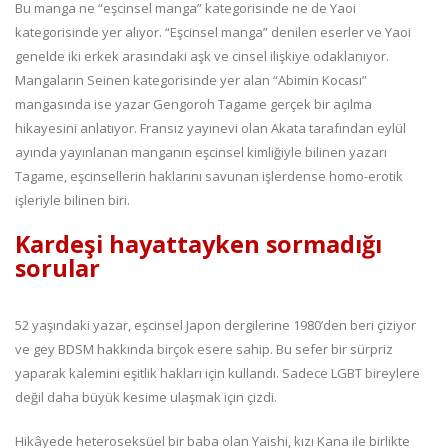
Bu manga ne “eşcinsel manga” kategorisinde ne de Yaoi
kategorisinde yer alıyor. “Eşcinsel manga” denilen eserler ve Yaoi
genelde iki erkek arasındaki aşk ve cinsel ilişkiye odaklanıyor.
Mangaların Seinen kategorisinde yer alan “Abimin Kocası”
mangasında ise yazar Gengoroh Tagame gerçek bir açılma
hikayesini anlatıyor. Fransız yayınevi olan Akata tarafından eylül
ayında yayınlanan manganın eşcinsel kimliğiyle bilinen yazarı
Tagame, eşcinsellerin haklarını savunan işlerdense homo-erotik
işleriyle bilinen biri.
Kardeşi hayattayken sormadığı
sorular
52 yaşındaki yazar, eşcinsel Japon dergilerine 1980’den beri çiziyor
ve gey BDSM hakkında birçok esere sahip. Bu sefer bir sürpriz
yaparak kalemini eşitlik hakları için kullandı. Sadece LGBT bireylere
değil daha büyük kesime ulaşmak için çizdi.
Hikâyede heteroseksüel bir baba olan Yaishi, kızı Kana ile birlikte