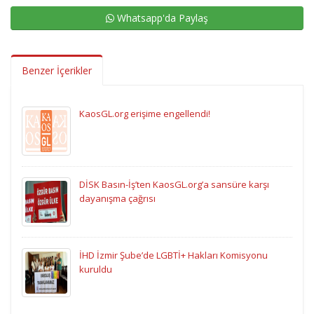
Whatsapp'da Paylaş
Benzer İçerikler
KaosGL.org erişime engellendi!
DİSK Basın-İş’ten KaosGL.org’a sansüre karşı
dayanışma çağrısı
İHD İzmir Şube’de LGBTİ+ Hakları Komisyonu
kuruldu