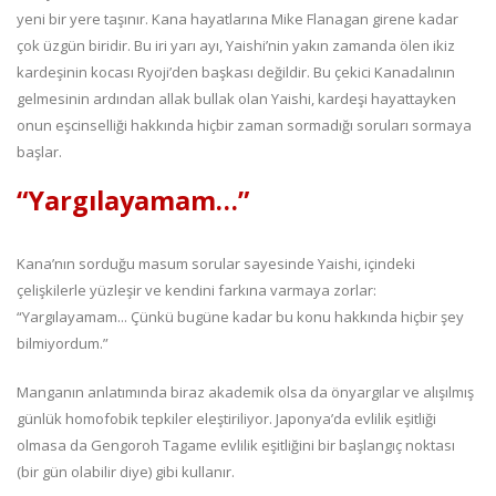
yeni bir yere taşınır. Kana hayatlarına Mike Flanagan girene kadar
çok üzgün biridir. Bu iri yarı ayı, Yaishi’nin yakın zamanda ölen ikiz
kardeşinin kocası Ryoji’den başkası değildir. Bu çekici Kanadalının
gelmesinin ardından allak bullak olan Yaishi, kardeşi hayattayken
onun eşcinselliği hakkında hiçbir zaman sormadığı soruları sormaya
başlar.
“Yargılayamam…”
Kana’nın sorduğu masum sorular sayesinde Yaishi, içindeki
çelişkilerle yüzleşir ve kendini farkına varmaya zorlar:
“Yargılayamam... Çünkü bugüne kadar bu konu hakkında hiçbir şey
bilmiyordum.”
Manganın anlatımında biraz akademik olsa da önyargılar ve alışılmış
günlük homofobik tepkiler eleştiriliyor. Japonya’da evlilik eşitliği
olmasa da Gengoroh Tagame evlilik eşitliğini bir başlangıç noktası
(bir gün olabilir diye) gibi kullanır.