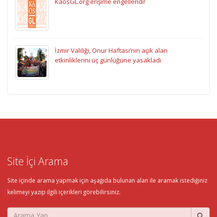
KaosGL.org erişime engellendi!
İzmir Valiliği, Onur Haftası’nın açık alan
etkinliklerini üç günlüğüne yasakladı
Site İçi Arama
Site içinde arama yapmak için aşağıda bulunan alan ile aramak istediğiniz
kelimeyi yazıp ilgili içerikleri görebilirsiniz.