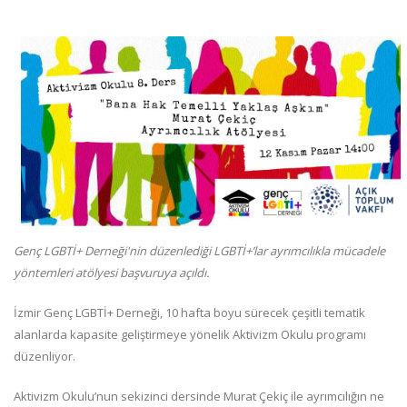
Genç LGBTİ+ Derneği'nin düzenlediği LGBTİ+’lar ayrımcılıkla mücadele
yöntemleri atölyesi başvuruya açıldı.
İzmir Genç LGBTİ+ Derneği, 10 hafta boyu sürecek çeşitli tematik
alanlarda kapasite geliştirmeye yönelik Aktivizm Okulu programı
düzenliyor.
Aktivizm Okulu’nun sekizinci dersinde Murat Çekiç ile ayrımcılığın ne