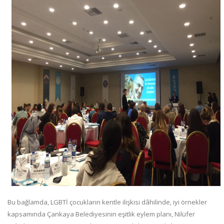
Bu bağlamda, LGBTİ çocukların kentle ilişkisi dâhilinde, iyi örnekler
kapsamında Çankaya Belediyesinin eşitlik eylem planı, Nilüfer