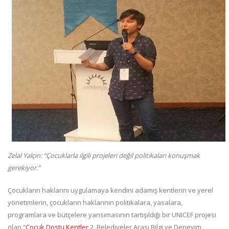
Zelal Yalçın: “Çocuklarla ilgili projeleri değil politikaları konuşmak
gerekiyor.”
Çocukların haklarını uygulamaya kendini adamış kentlerin ve yerel
yönetimlerin, çocukların haklarının politikalara, yasalara,
programlara ve bütçelere yansımasının tartışıldığı bir UNICEF projesi
olan “
Çocuk Dostu Kentler
2. Belediyeler Arası Bilgi ve Deneyim