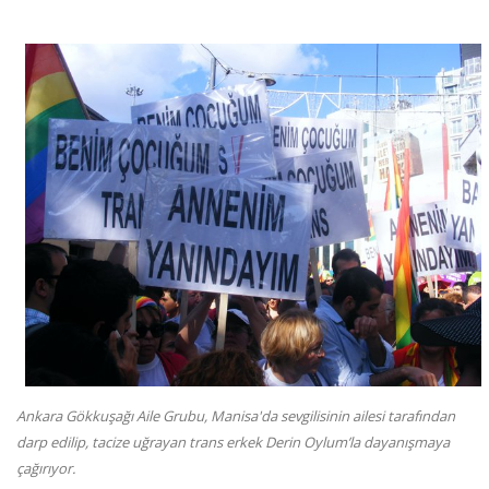
Ankara Gökkuşağı Aile Grubu, Manisa'da sevgilisinin ailesi tarafından
darp edilip, tacize uğrayan trans erkek Derin Oylum’la dayanışmaya
çağırıyor.