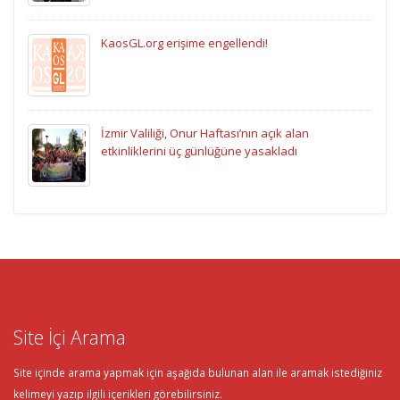
KaosGL.org erişime engellendi!
İzmir Valiliği, Onur Haftası’nın açık alan
etkinliklerini üç günlüğüne yasakladı
Site İçi Arama
Site içinde arama yapmak için aşağıda bulunan alan ile aramak istediğiniz
kelimeyi yazıp ilgili içerikleri görebilirsiniz.