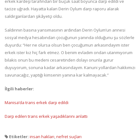
erkek kardeşi tarafından bir buçuk saat boyunca darp edildi ve
tacize uğradı. Hayatta kalan Derin Oylum darp raporu alarak
saldırganlardan şikâyetçi oldu.
Saldırının basına yansımasının ardından Derin Oylum’un annesi
sosyal medya hesabından çocuğunun yanında olduğunu şu sözlerle
duyurdu: “Her ne olursa olsun ben çocuğumun arkasındayım ister
erkek ister kız hiç fark etmez. O benim evladım ondan utanmıyorum
bilakis onun bu medeni cesaretinden dolayı onunla gurur
duyuyorum, sonuna kadar arkasındayım. Kanuni yollardan hakkımızı
savunacağız, yaptığı kimsenin yanına kar kalmayacak.”
İlgili haberler:
Manisa’da trans erkek darp edildi
Darp edilen trans erkek yaşadıklarını anlattı
Etiketler:
insan hakları
,
nefret suçları