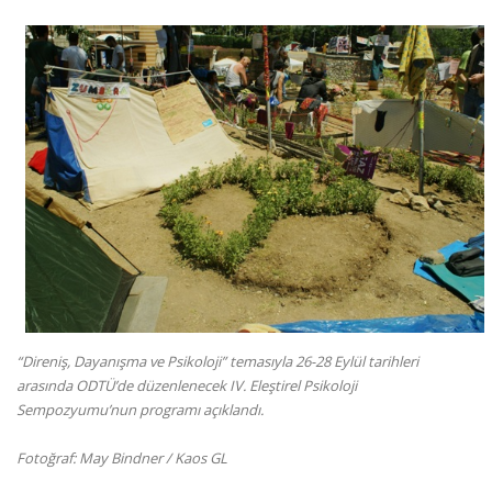
“Direniş, Dayanışma ve Psikoloji” temasıyla 26-28 Eylül tarihleri
arasında ODTÜ’de düzenlenecek IV. Eleştirel Psikoloji
Sempozyumu’nun programı açıklandı.
Fotoğraf: May Bindner / Kaos GL