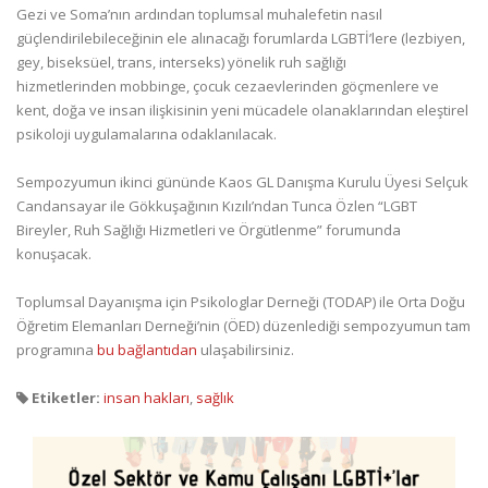
Gezi ve Soma’nın ardından toplumsal muhalefetin nasıl
güçlendirilebileceğinin ele alınacağı forumlarda LGBTİ’lere (lezbiyen,
gey, biseksüel, trans, interseks) yönelik ruh sağlığı
hizmetlerinden mobbinge, çocuk cezaevlerinden göçmenlere ve
kent, doğa ve insan ilişkisinin yeni mücadele olanaklarından eleştirel
psikoloji uygulamalarına odaklanılacak.
Sempozyumun ikinci gününde Kaos GL Danışma Kurulu Üyesi Selçuk
Candansayar ile Gökkuşağının Kızılı’ndan Tunca Özlen “LGBT
Bireyler, Ruh Sağlığı Hizmetleri ve Örgütlenme” forumunda
konuşacak.
Toplumsal Dayanışma için Psikologlar Derneği (TODAP) ile Orta Doğu
Öğretim Elemanları Derneği’nin (ÖED) düzenlediği sempozyumun tam
programına
bu bağlantıdan
ulaşabilirsiniz.
Etiketler:
insan hakları
,
sağlık