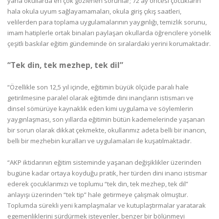
yana okullarda en çok gözlenen sorunlar; 72 ay öncesi çocukların
hala okula uyum sağlayamamaları, okula giriş çıkış saatleri,
velilerden para toplama uygulamalarının yaygınlığı, temizlik sorunu,
imam hatiplerle ortak binaları paylaşan okullarda öğrencilere yönelik
çeşitli baskılar eğitim gündeminde ön sıralardaki yerini korumaktadır.
“Tek din, tek mezhep, tek dil”
“Özellikle son 12,5 yıl içinde, eğitimin büyük ölçüde paralı hale
getirilmesine paralel olarak eğitimde dini inançların istismarı ve
dinsel sömürüye kaynaklık eden kimi uygulama ve söylemlerin
yaygınlaşması, son yıllarda eğitimin bütün kademelerinde yaşanan
bir sorun olarak dikkat çekmekte, okullarımız adeta belli bir inancın,
belli bir mezhebin kuralları ve uygulamaları ile kuşatılmaktadır.
“AKP iktidarının eğitim sisteminde yaşanan değişiklikler üzerinden
bugüne kadar ortaya koyduğu pratik, her türden dini inancı istismar
ederek çocuklarımızı ve toplumu “tek din, tek mezhep, tek dil”
anlayışı üzerinden “tek tip” hale getirmeye çalışmak olmuştur.
Toplumda sürekli yeni kamplaşmalar ve kutuplaştırmalar yaratarak
egemenliklerini sürdürmek isteyenler, benzer bir bölünmeyi