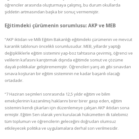
öğrenciler arasında oluşturmaya çalışmış, bu durum okullarda
şiddetin artmasından başka bir sonuç vermemiştir.
Eğitimdeki çürümenin sorumlusu: AKP ve MEB
“AKP iktidarı ve Milli Eğitim Bakanlığı eğitimdeki çürümenin ve mevcut
karanlık tablonun öncelikli sorumlusudur. MEB, yıllardır yaptığı
değişikliklerle eğitim sistemini yap-boz tahtasına çevirmiş, öğrenci ve
velilerin kafasını karıştırmak dışında eğitimde somut ve çözüme
dayalı politikalar geliştirememiştir. Öğrencileri yarış atı gibi sınavdan
sınava koşturan bir eğitim sisteminin ne kadar başarılı olacağı
ortadadır.
“7 Haziran seçimleri sonrasında 12,5 yıldır eğitim ve bilim
emekçilerinin kazanılmış haklarını birer birer gasp eden, eğitim
sistemini kendi çıkarları için düzenlemeye çalışan AKP iktidarı sona
ermiştir. Eğitim Sen olarak yeni kurulacak hükümetten ilk talebimiz
tüm toplumun ve öğrencilerin geleceğini doğrudan olumsuz
etkileyecek politika ve uygulamalara derhal son verilmesidir.