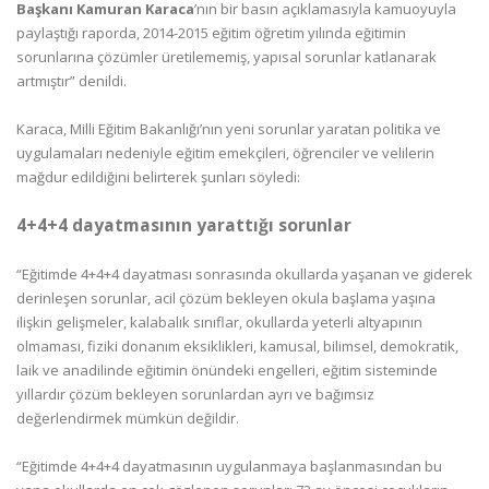
Başkanı Kamuran Karaca
’nın bir basın açıklamasıyla kamuoyuyla
paylaştığı raporda, 2014-2015 eğitim öğretim yılında eğitimin
sorunlarına çözümler üretilememiş, yapısal sorunlar katlanarak
artmıştır” denildi.
Karaca, Milli Eğitim Bakanlığı’nın yeni sorunlar yaratan politika ve
uygulamaları nedeniyle eğitim emekçileri, öğrenciler ve velilerin
mağdur edildiğini belirterek şunları söyledi:
4+4+4 dayatmasının yarattığı sorunlar
“Eğitimde 4+4+4 dayatması sonrasında okullarda yaşanan ve giderek
derinleşen sorunlar, acil çözüm bekleyen okula başlama yaşına
ilişkin gelişmeler, kalabalık sınıflar, okullarda yeterli altyapının
olmaması, fiziki donanım eksiklikleri, kamusal, bilimsel, demokratik,
laik ve anadilinde eğitimin önündeki engelleri, eğitim sisteminde
yıllardır çözüm bekleyen sorunlardan ayrı ve bağımsız
değerlendirmek mümkün değildir.
“Eğitimde 4+4+4 dayatmasının uygulanmaya başlanmasından bu