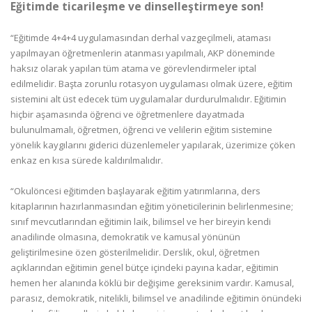
Eğitimde ticarileşme ve dinselleştirmeye son!
“Eğitimde 4+4+4 uygulamasından derhal vazgeçilmeli, ataması
yapılmayan öğretmenlerin atanması yapılmalı, AKP döneminde
haksız olarak yapılan tüm atama ve görevlendirmeler iptal
edilmelidir. Başta zorunlu rotasyon uygulaması olmak üzere, eğitim
sistemini alt üst edecek tüm uygulamalar durdurulmalıdır. Eğitimin
hiçbir aşamasında öğrenci ve öğretmenlere dayatmada
bulunulmamalı, öğretmen, öğrenci ve velilerin eğitim sistemine
yönelik kaygılarını giderici düzenlemeler yapılarak, üzerimize çöken
enkaz en kısa sürede kaldırılmalıdır.
“Okulöncesi eğitimden başlayarak eğitim yatırımlarına, ders
kitaplarının hazırlanmasından eğitim yöneticilerinin belirlenmesine;
sınıf mevcutlarından eğitimin laik, bilimsel ve her bireyin kendi
anadilinde olmasına, demokratik ve kamusal yönünün
geliştirilmesine özen gösterilmelidir. Derslik, okul, öğretmen
açıklarından eğitimin genel bütçe içindeki payına kadar, eğitimin
hemen her alanında köklü bir değişime gereksinim vardır. Kamusal,
parasız, demokratik, nitelikli, bilimsel ve anadilinde eğitimin önündeki