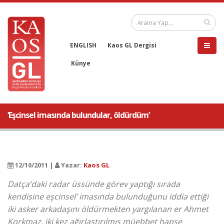
ENGLISH
Kaos GL Dergisi
Künye
‘Eşcinsel imasında bulundular, öldürdüm’
12/10/2011 |
Yazar:
Kaos GL
Datça’daki radar üssünde görev yaptığı sırada
kendisine eşcinsel’ imasında bulunduğunu iddia ettiği
iki asker arkadaşını öldürmekten yargılanan er Ahmet
Korkmaz, iki kez ağırlaştırılmış müebbet hapse