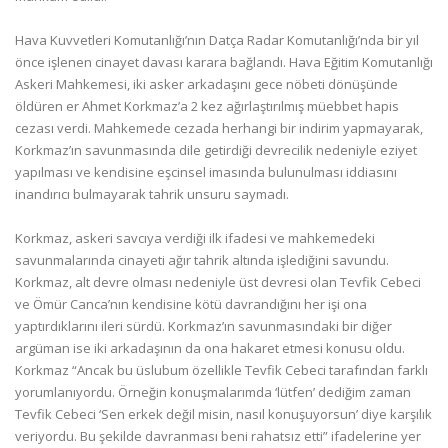
Hava Kuvvetleri Komutanlığı’nın Datça Radar Komutanlığı’nda bir yıl
önce işlenen cinayet davası karara bağlandı. Hava Eğitim Komutanlığı
Askeri Mahkemesi, iki asker arkadaşını gece nöbeti dönüşünde
öldüren er Ahmet Korkmaz’a 2 kez ağırlaştırılmış müebbet hapis
cezası verdi. Mahkemede cezada herhangi bir indirim yapmayarak,
Korkmaz’ın savunmasında dile getirdiği devrecilik nedeniyle eziyet
yapılması ve kendisine eşcinsel imasında bulunulması iddiasını
inandırıcı bulmayarak tahrik unsuru saymadı.
Korkmaz, askeri savcıya verdiği ilk ifadesi ve mahkemedeki
savunmalarında cinayeti ağır tahrik altında işlediğini savundu.
Korkmaz, alt devre olması nedeniyle üst devresi olan Tevfik Cebeci
ve Ömür Canca’nın kendisine kötü davrandığını her işi ona
yaptırdıklarını ileri sürdü. Korkmaz’ın savunmasındaki bir diğer
argüman ise iki arkadaşının da ona hakaret etmesi konusu oldu.
Korkmaz “Ancak bu üslubum özellikle Tevfik Cebeci tarafından farklı
yorumlanıyordu. Örneğin konuşmalarımda ‘lütfen’ dediğim zaman
Tevfik Cebeci ‘Sen erkek değil misin, nasıl konuşuyorsun’ diye karşılık
veriyordu. Bu şekilde davranması beni rahatsız etti” ifadelerine yer