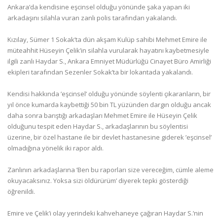
Ankara’da kendisine eşcinsel olduğu yönünde şaka yapan iki
arkadaşını silahla vuran zanlı polis tarafından yakalandı.
Kızılay, Sümer 1 Sokak’ta dün akşam Kulüp sahibi Mehmet Emire ile
müteahhit Hüseyin Çelik’in silahla vurularak hayatını kaybetmesiyle
ilgili zanlı Haydar S., Ankara Emniyet Müdürlüğü Cinayet Büro Amirliği
ekipleri tarafından Sezenler Sokak’ta bir lokantada yakalandı.
Kendisi hakkında ’eşcinsel’ olduğu yönünde söylenti çıkaranların, bir
yıl önce kumarda kaybettiği 50 bin TL yüzünden dargın olduğu ancak
daha sonra barıştığı arkadaşları Mehmet Emire ile Hüseyin Çelik
olduğunu tespit eden Haydar S., arkadaşlarının bu söylentisi
üzerine, bir özel hastane ile bir devlet hastanesine giderek ’eşcinsel’
olmadığına yönelik iki rapor aldı.
Zanlının arkadaşlarına ’Ben bu raporları size vereceğim, cümle aleme
okuyacaksınız. Yoksa sizi öldürürüm’ diyerek tepki gösterdiği
öğrenildi.
Emire ve Çelik’i olay yerindeki kahvehaneye çağıran Haydar S.’nin