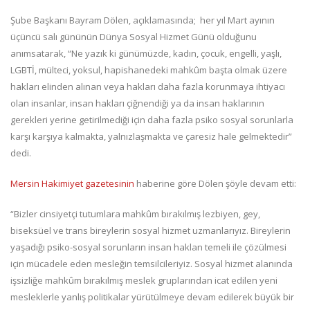
Şube Başkanı Bayram Dölen, açıklamasında; her yıl Mart ayının
üçüncü salı gününün Dünya Sosyal Hizmet Günü olduğunu
anımsatarak, “Ne yazık ki günümüzde, kadın, çocuk, engelli, yaşlı,
LGBTİ, mülteci, yoksul, hapishanedeki mahkûm başta olmak üzere
hakları elinden alınan veya hakları daha fazla korunmaya ihtiyacı
olan insanlar, insan hakları çiğnendiği ya da insan haklarının
gerekleri yerine getirilmediği için daha fazla psiko sosyal sorunlarla
karşı karşıya kalmakta, yalnızlaşmakta ve çaresiz hale gelmektedir”
dedi.
Mersin Hakimiyet gazetesinin
haberine göre Dölen şöyle devam etti:
“Bizler cinsiyetçi tutumlara mahkûm bırakılmış lezbiyen, gey,
biseksüel ve trans bireylerin sosyal hizmet uzmanlarıyız. Bireylerin
yaşadığı psiko-sosyal sorunların insan haklan temeli ile çözülmesi
için mücadele eden mesleğin temsilcileriyiz. Sosyal hizmet alanında
işsizliğe mahkûm bırakılmış meslek gruplarından icat edilen yeni
mesleklerle yanlış politikalar yürütülmeye devam edilerek büyük bir