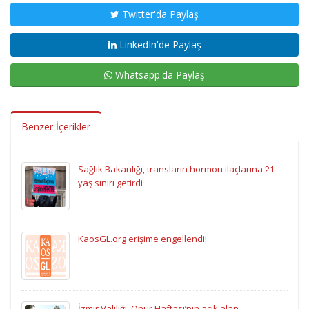
Twitter'da Paylaş
LinkedIn'de Paylaş
Whatsapp'da Paylaş
Benzer İçerikler
Sağlık Bakanlığı, transların hormon ilaçlarına 21
yaş sınırı getirdi
KaosGL.org erişime engellendi!
İzmir Valiliği, Onur Haftası’nın açık alan