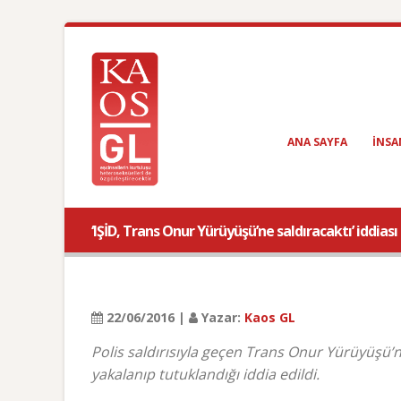
ANA SAYFA
INSA
‘IŞİD, Trans Onur Yürüyüşü’ne saldıracaktı’ iddiası
22/06/2016 |
Yazar:
Kaos GL
Polis saldırısıyla geçen Trans Onur Yürüyüşü’ne 
yakalanıp tutuklandığı iddia edildi.