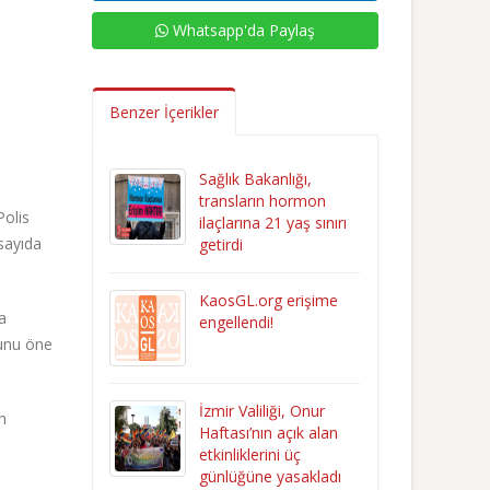
Whatsapp'da Paylaş
Benzer İçerikler
i
Sağlık Bakanlığı,
transların hormon
Polis
ilaçlarına 21 yaş sınırı
 sayıda
getirdi
KaosGL.org erişime
a
engellendi!
ğunu öne
İzmir Valiliği, Onur
n
Haftası’nın açık alan
etkinliklerini üç
günlüğüne yasakladı