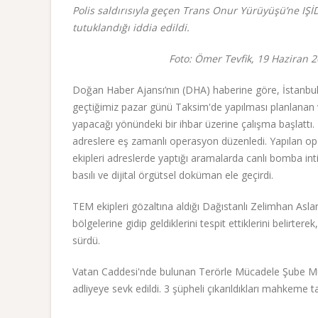
Polis saldırısıyla geçen Trans Onur Yürüyüşü’ne IŞİD’
tutuklandığı iddia edildi.
Foto: Ömer Tevfik, 19 Haziran 
Doğan Haber Ajansı’nın (DHA) haberine göre, İstanb
geçtiğimiz pazar günü Taksim'de yapılması planlanan ve
yapacağı yönündeki bir ihbar üzerine çalışma başlatt
adreslere eş zamanlı operasyon düzenledi. Yapılan ope
ekipleri adreslerde yaptığı aramalarda canlı bomba inti
basılı ve dijital örgütsel doküman ele geçirdi.
TEM ekipleri gözaltına aldığı Dağıstanlı Zelimhan Asl
bölgelerine gidip geldiklerini tespit ettiklerini belir
sürdü.
Vatan Caddesi'nde bulunan Terörle Mücadele Şube Mü
adliyeye sevk edildi. 3 şüpheli çıkarıldıkları mahkeme t