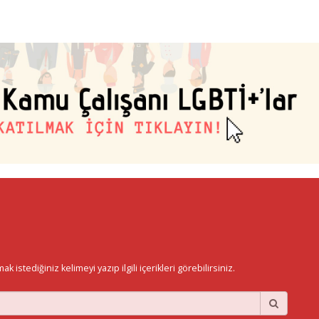
istediğiniz kelimeyi yazıp ilgili içerikleri görebilirsiniz.