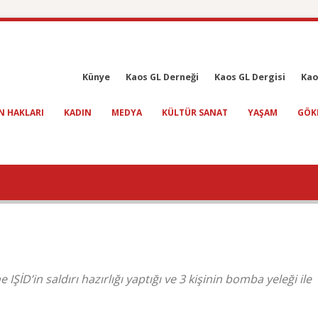
Künye
Kaos GL Derneği
Kaos GL Dergisi
Kao
N HAKLARI
KADIN
MEDYA
KÜLTÜR SANAT
YAŞAM
GÖK
IŞİD’in saldırı hazırlığı yaptığı ve 3 kişinin bomba yeleği ile