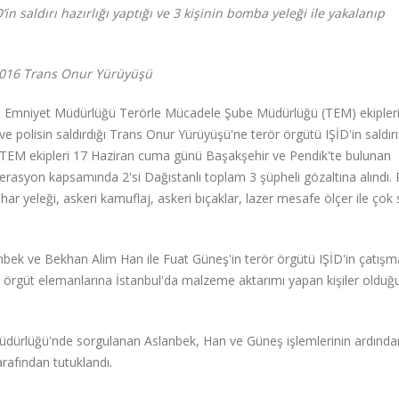
in saldırı hazırlığı yaptığı ve 3 kişinin bomba yeleği ile yakalanıp
2016 Trans Onur Yürüyüşü
ul Emniyet Müdürlüğü Terörle Mücadele Şube Müdürlüğü (TEM) ekipler
 polisin saldırdığı Trans Onur Yürüyüşü'ne terör örgütü IŞİD'in saldırı
ı. TEM ekipleri 17 Haziran cuma günü Başakşehir ve Pendik'te bulunan
rasyon kapsamında 2'si Dağıstanlı toplam 3 şüpheli gözaltına alındı. 
har yeleği, askeri kamuflaj, askeri bıçaklar, lazer mesafe ölçer ile çok
anbek ve Bekhan Alim Han ile Fuat Güneş'in terör örgütü IŞİD'in çatışm
terek, örgüt elemanlarına İstanbul'da malzeme aktarımı yapan kişiler oldu
dürlüğü'nde sorgulanan Aslanbek, Han ve Güneş işlemlerinin ardında
arafından tutuklandı.