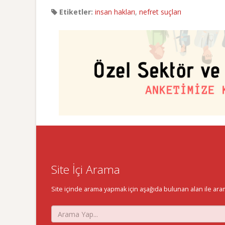
Etiketler:
insan hakları
,
nefret suçları
Site İçi Arama
Site içinde arama yapmak için aşağıda bulunan alan ile aramak 