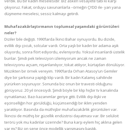
verdik. Bu bir kadın meselesidir. Biz askeri vesayete tabi ki karşı
çıkıyoruz. Fakat, orduyu savunanlarla –örneğin ÇYDD ile- yan yana
düşmeme meselesi, sessiz kalmayı getirdi.
Muhafazakârlaştırmanın toplumsal yaşamdaki görüntüleri
neler?
Diziler bile değişti. 1990’larda İkinci Bahar oynuyordu. Bu dizide,
evlilik dışı çocuk, solcular vardı. Orta yaşlı bir kadın bir adama aşık
oluyordu, sonra flört ediyordu, evleniyordu. Yoksul insanlardı üstelik
bunlar. Şimdi pek televizyon izlemiyorum ancak ne zaman
televizyonu açsam, nişanlanılıyor, tokat atılıyor, kürtajdan dönülüyor.
Müzikten bir örnek vereyim. 1990’larda Orhan Atasoy’un Gemiler
diye bir şarkısına yaptığı klip vardı. Bir kadın Kalamış sahilinde
yürürken soyunuyor. Sonunda biz onun bir travesti olduğunu
görüyoruz. 20 yıl öncesiydi. Şimdi böyle bir klip hiçbir tv kanalında
oynatılamaz. Bazı kazanımlar geriye gitti. Evlilik dışı ilişki ve
eşcinselliğin hor görüldüğü, küçümsendiği bir iklim yeniden
yaratılıyor. Basında da müthişbir muhafazakârlık görüntüleri var.
İkincisi de müthiş bir güzellik endüstrisi dayatması var. Bir selüloit
terörü yok mu kadınlar üzerinde? Buna karşı eylem hiç aklına gelen
var mı? Biz on sene önce modellik yarışmasını bastık.