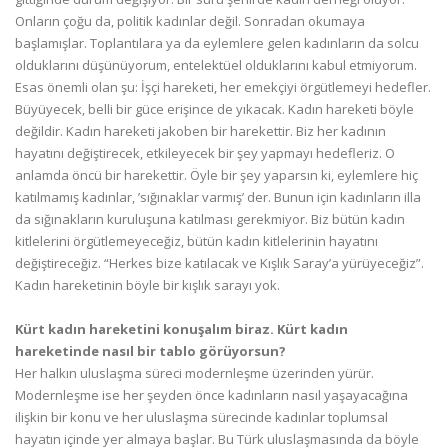
Onların çoğu da, politik kadınlar değil. Sonradan okumaya
başlamışlar. Toplantılara ya da eylemlere gelen kadınların da solcu
olduklarını düşünüyorum, entelektüel olduklarını kabul etmiyorum.
Esas önemli olan şu: İşçi hareketi, her emekçiyi örgütlemeyi hedefler.
Büyüyecek, belli bir güce erişince de yıkacak. Kadın hareketi böyle
değildir. Kadın hareketi jakoben bir harekettir. Biz her kadının
hayatını değiştirecek, etkileyecek bir şey yapmayı hedefleriz. O
anlamda öncü bir harekettir. Öyle bir şey yaparsın ki, eylemlere hiç
katılmamış kadınlar, ’sığınaklar varmış’ der. Bunun için kadınların illa
da sığınakların kuruluşuna katılması gerekmiyor. Biz bütün kadın
kitlelerini örgütlemeyeceğiz, bütün kadın kitlelerinin hayatını
değiştireceğiz. “Herkes bize katılacak ve Kışlık Saray’a yürüyeceğiz”.
Kadın hareketinin böyle bir kışlık sarayı yok.
Kürt kadın hareketini konuşalım biraz. Kürt kadın
hareketinde nasıl bir tablo görüyorsun?
Her halkın uluslaşma süreci modernleşme üzerinden yürür.
Modernleşme ise her şeyden önce kadınların nasıl yaşayacağına
ilişkin bir konu ve her uluslaşma sürecinde kadınlar toplumsal
hayatın içinde yer almaya başlar. Bu Türk uluslaşmasında da böyle