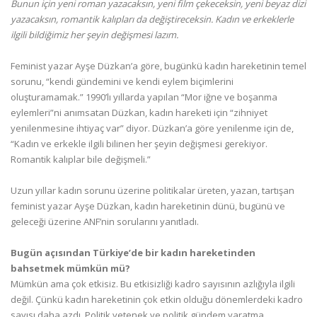
Bunun için yeni roman yazacaksın, yeni film çekeceksin, yeni beyaz dizi
yazacaksın, romantik kalıpları da değiştireceksin. Kadın ve erkeklerle
ilgili bildiğimiz her şeyin değişmesi lazım.
Feminist yazar Ayşe Düzkan’a göre, bugünkü kadın hareketinin temel
sorunu, “kendi gündemini ve kendi eylem biçimlerini
oluşturamamak.” 1990’lı yıllarda yapılan “Mor iğne ve boşanma
eylemleri”ni anımsatan Düzkan, kadın hareketi için “zihniyet
yenilenmesine ihtiyaç var” diyor. Düzkan’a göre yenilenme için de,
“Kadın ve erkekle ilgili bilinen her şeyin değişmesi gerekiyor.
Romantik kalıplar bile değişmeli.”
Uzun yıllar kadın sorunu üzerine politikalar üreten, yazan, tartışan
feminist yazar Ayşe Düzkan, kadın hareketinin dünü, bugünü ve
geleceği üzerine ANF’nin sorularını yanıtladı.
Bugün açısından Türkiye’de bir kadın hareketinden
bahsetmek mümkün mü?
Mümkün ama çok etkisiz. Bu etkisizliği kadro sayısının azlığıyla ilgili
değil. Çünkü kadın hareketinin çok etkin olduğu dönemlerdeki kadro
sayısı daha azdı. Politik yetenek ve politik gündem yaratma