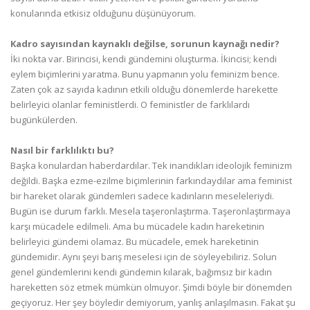
konularında etkisiz olduğunu düşünüyorum.
Kadro sayısından kaynaklı değilse, sorunun kaynağı nedir?
İki nokta var. Birincisi, kendi gündemini oluşturma. İkincisi; kendi
eylem biçimlerini yaratma. Bunu yapmanın yolu feminizm bence.
Zaten çok az sayıda kadının etkili olduğu dönemlerde harekette
belirleyici olanlar feministlerdi. O feministler de farklılardı
bugünkülerden.
Nasıl bir farklılıktı bu?
Başka konulardan haberdardılar. Tek inandıkları ideolojik feminizm
değildi. Başka ezme-ezilme biçimlerinin farkındaydılar ama feminist
bir hareket olarak gündemleri sadece kadınların meseleleriydi.
Bugün ise durum farklı. Mesela taşeronlaştırma. Taşeronlaştırmaya
karşı mücadele edilmeli. Ama bu mücadele kadın hareketinin
belirleyici gündemi olamaz. Bu mücadele, emek hareketinin
gündemidir. Aynı şeyi barış meselesi için de söyleyebiliriz. Solun
genel gündemlerini kendi gündemin kılarak, bağımsız bir kadın
hareketten söz etmek mümkün olmuyor. Şimdi böyle bir dönemden
geçiyoruz. Her şey böyledir demiyorum, yanlış anlaşılmasın. Fakat şu