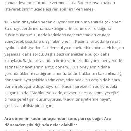
zaman devrimci mücadele veremezsiniz. Sadece insan hakları
isteyerek sınıf mücadelesi verilebilir mi? Verilemez.
’Bu kadın cinayetleri neden oluyor?’ sorusunun yanıtı da çok önemli.
Bu cinayetlerde muhafazakârlığın artmasının etkili olduğunu
düşünmüyorum. Burada kadınların itaat etmemeleri ve itaat
etmeyecek koşullara ulaşmaları önemli. Kadınlar artık daha rahat
ayakta kalabiliyorlar. Eskiden dul ya da bekar bir kadının tek başına
yaşaması daha zordu. Başka bazı dinamiklerle bu çok daha
kolaylaştı. Başka bir alandan örnek verirsek, dünyanın her yerinde
eşcinsel cinayetlerinin arttığı dönem, LGBT bireylerinin daha
görünürlüklerinin arttığı ama henüz bütün haklarının kazanılmadığı
dönemdir. Aynı şekilde kadın cinayetlerindeki bu artışın da bir ara
dönem olduğunu düşünüyorum. Kadın hareketinin bu konudaki
sloganının da, “Siz öldürseniz de, dövseniz de itaat etmeyeceğiz”
olması gerektiğini düşünüyorum. “Kadın cinayetlerine hayır”,
içeriksiz, tahlilsiz bir slogan.
Ara dönemin kadınlar açısından sonuçları çok ağır. Ara
dönemden çıkıldığında neler olabilir?