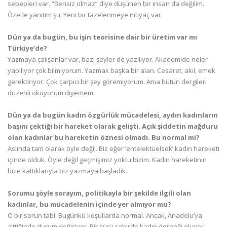
sebepleri var. “Bensiz olmaz” diye düşünen bir insan da değilim.
Özetle yanıtım şu; Yeni bir tazelenmeye ihtiyaç var.
Dün ya da bugün, bu işin teorisine dair bir üretim var mı
Türkiye’de?
Yazmaya çalışanlar var, bazı şeyler de yazılıyor. Akademide neler
yapılıyor çok bilmiyorum. Yazmak başka bir alan. Cesaret, akıl, emek
gerektiriyor. Çok çarpıcı bir şey göremiyorum. Ama bütün dergileri
düzenli okuyorum diyemem.
Dün ya da bugün kadın özgürlük mücadelesi, aydın kadınların
başını çektiği bir hareket olarak gelişti. Açık şiddetin mağduru
olan kadınlar bu hareketin öznesi olmadı. Bu normal mi?
Aslında tam olarak öyle değil. Biz eğer ’entelektüelsek’ kadın hareketi
içinde olduk. Öyle değil geçmişimiz yoktu bizim. Kadın hareketinin
bize kattıklarıyla biz yazmaya başladık.
Sorumu şöyle sorayım, politikayla bir şekilde ilgili olan
kadınlar, bu mücadelenin içinde yer almıyor mu?
O bir sorun tabi. Bugünkü koşullarda normal. Ancak, Anadolu’ya
gittiğinde durum değişiyor. Bir sürü şehirde kadın derneği oluyor.