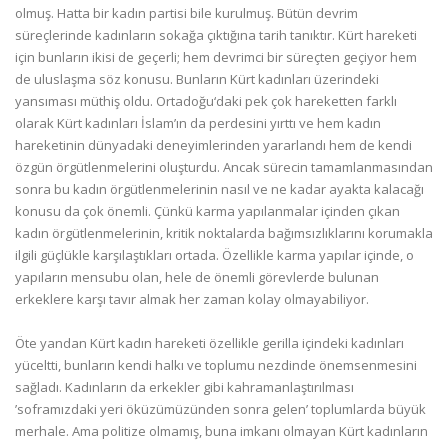
olmuş. Hatta bir kadın partisi bile kurulmuş. Bütün devrim
süreçlerinde kadınların sokağa çıktığına tarih tanıktır. Kürt hareketi
için bunların ikisi de geçerli; hem devrimci bir süreçten geçiyor hem
de uluslaşma söz konusu. Bunların Kürt kadınları üzerindeki
yansıması müthiş oldu. Ortadoğu‘daki pek çok hareketten farklı
olarak Kürt kadınları İslam’ın da perdesini yırttı ve hem kadın
hareketinin dünyadaki deneyimlerinden yararlandı hem de kendi
özgün örgütlenmelerini oluşturdu. Ancak sürecin tamamlanmasından
sonra bu kadın örgütlenmelerinin nasıl ve ne kadar ayakta kalacağı
konusu da çok önemli. Çünkü karma yapılanmalar içinden çıkan
kadın örgütlenmelerinin, kritik noktalarda bağımsızlıklarını korumakla
ilgili güçlükle karşılaştıkları ortada. Özellikle karma yapılar içinde, o
yapıların mensubu olan, hele de önemli görevlerde bulunan
erkeklere karşı tavır almak her zaman kolay olmayabiliyor.
Öte yandan Kürt kadın hareketi özellikle gerilla içindeki kadınları
yüceltti, bunların kendi halkı ve toplumu nezdinde önemsenmesini
sağladı. Kadınların da erkekler gibi kahramanlaştırılması
’soframızdaki yeri öküzümüzünden sonra gelen’ toplumlarda büyük
merhale. Ama politize olmamış, buna imkanı olmayan Kürt kadınların