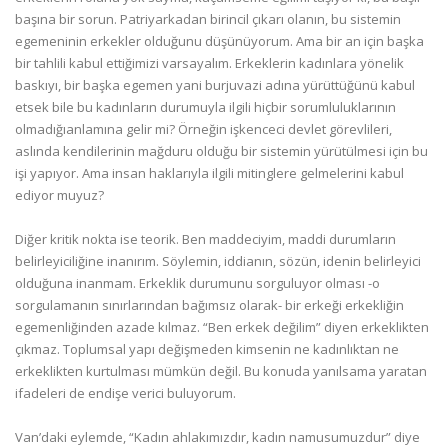
başına bir sorun. Patriyarkadan birincil çıkarı olanın, bu sistemin
egemeninin erkekler olduğunu düşünüyorum. Ama bir an için başka
bir tahlili kabul ettiğimizi varsayalım. Erkeklerin kadınlara yönelik
baskıyı, bir başka egemen yani burjuvazi adına yürüttüğünü kabul
etsek bile bu kadınların durumuyla ilgili hiçbir sorumluluklarının
olmadığıanlamına gelir mi? Örneğin işkenceci devlet görevlileri,
aslında kendilerinin mağduru olduğu bir sistemin yürütülmesi için bu
işi yapıyor. Ama insan haklarıyla ilgili mitinglere gelmelerini kabul
ediyor muyuz?
Diğer kritik nokta ise teorik. Ben maddeciyim, maddi durumların
belirleyiciliğine inanırım. Söylemin, iddianın, sözün, idenin belirleyici
olduğuna inanmam. Erkeklik durumunu sorguluyor olması -o
sorgulamanın sınırlarından bağımsız olarak- bir erkeği erkekliğin
egemenliğinden azade kılmaz. “Ben erkek değilim” diyen erkeklikten
çıkmaz. Toplumsal yapı değişmeden kimsenin ne kadınlıktan ne
erkeklikten kurtulması mümkün değil. Bu konuda yanılsama yaratan
ifadeleri de endişe verici buluyorum.
Van’daki eylemde, “Kadın ahlakımızdır, kadın namusumuzdur” diye