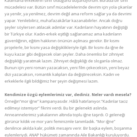
Kadınlarla erkeklerin sınıf olduğunu düşünüyorum. Burada bir sınıf
mücadelesi var. Bütün sınıf mücadelelerinde devrim için yola çıkanlar
ya yenilir, ya yenilmez, devrim değil ama reform sağlar ya da devrimi
yapar. Yenilebiliriz, muhafazakârlar kazanabilirler. Ancak doğru
şeyler söylersen atılacak adımlar var. Kadınların hayatının değiştiği
bir Türkiye olur. Kadın-erkek eşitliği sağlanamaz ama kadınların
güvenliğinin, eğitim hakkının önünün açılması gerekir. Bir kısmı
projelerle, bir kısmı yasa değişiklikleriyle ilgili. Bir kısmı da iğne ile
kuyu kazar gibi değişecek olan şeyler. Daha önemlisi bir zihniyet
değişikliği yaratmak lazım. Zihniyet değişikliği de sloganla olmaz.
Bunun için yeni roman yazacaksın, yeni film çekeceksin, yeni beyaz
dizi yazacaksın, romantik kalıpları da değiştireceksin. Kadın ve
erkeklerle ilgili bildiğimiz her şeyin değişmesi lazım.
Kendimize özgü eylemlerimiz var, dediniz. Neler vardı mesela?
Örneğin“mor iğne” kampanyasıdır. Hâlâ hatırlanıyor.“Kadınlar taciz
edilmeyi istemiyor” fikrini verdi. Bu bir gelenekti aslında.
Anneannelerimiz yakalarının altında toplu iğne taşırdı. O geleneği
görünür kıldık ve mor yani feminizmle tanımladık. “Mor iğne”
denilince akılda kalır, politik mesajını verir. Bir başka eylem, boşanma
eylemleriydi. ANAP hükümeti zamanında Aile Bakanlığı kuruluyordu.