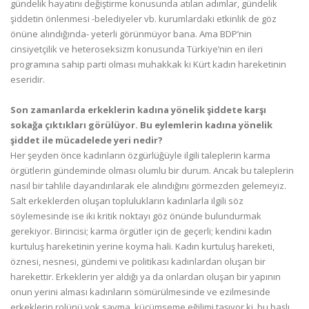
gündelik hayatını değiştirme konusunda atılan adımlar, gündelik
şiddetin önlenmesi -belediyeler vb. kurumlardaki etkinlik de göz
önüne alındığında- yeterli görünmüyor bana. Ama BDP’nin
cinsiyetçilik ve heteroseksizm konusunda Türkiye’nin en ileri
programına sahip parti olması muhakkak ki Kürt kadın hareketinin
eseridir.
Son zamanlarda erkeklerin kadına yönelik şiddete karşı
sokağa çıktıkları görülüyor. Bu eylemlerin kadına yönelik
şiddet ile mücadelede yeri nedir?
Her şeyden önce kadınların özgürlüğüyle ilgili taleplerin karma
örgütlerin gündeminde olması olumlu bir durum. Ancak bu taleplerin
nasıl bir tahlile dayandırılarak ele alındığını görmezden gelemeyiz.
Salt erkeklerden oluşan toplulukların kadınlarla ilgili söz
söylemesinde ise iki kritik noktayı göz önünde bulundurmak
gerekiyor. Birincisi; karma örgütler için de geçerli; kendini kadın
kurtuluş hareketinin yerine koyma hali. Kadın kurtuluş hareketi,
öznesi, nesnesi, gündemi ve politikası kadınlardan oluşan bir
harekettir. Erkeklerin yer aldığı ya da onlardan oluşan bir yapının
onun yerini alması kadınların sömürülmesinde ve ezilmesinde
erkeklerin rolünü yok sayma, küçümseme eğilimi taşıyor ki, bu başlı