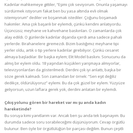
Kadınlar mahkemeye gittiler, “Eşimi çok seviyorum. Onunla yaşamayı
sürdürmek istiyorum fakat ben bu yasa altında evli olmak
istemiyorum” dediler ve boşanmak istediler. Çoğunu boşamadı
hakimler. Ama çok başarılı bir eylemdi, çünkü kendini anlatıyordu.
Üçüncüsü; meyhane ve kahvehane baskınları. O zamanlarda çok
alay edildi. O günlerde kadınlar dışarıda içerdi ama sadece pahalı
yerlerde. Birahanelere giremezdi. Bizim bastığımız meyhane tipi
yerler oldu, artık o tip yerlere kadınlar girebiliyor. Çünkü cesaret
almaya başladılar. Bir başka eylem; Elit Model baskını. Sonucunu da
almış bir eylem oldu. 18 yaşından küçükleri yarışmaya almıyorlar,
televizyonlardan da gösterilmedi. Derdini çok iyi anlattı, başka bir
söze gerek kalmadı. Son zamandan bir örnek: “Sen eşit değiliz
dedikçe, öldürülüyoruz” eylemi. Bu da çok güzel bir eylem. Yüzyüze
geliyorsun, uzun laflara gerek yok, derdini anlatan bir eylemdi.
Çıkış yolunu gören bir hareket var mı şu anda kadın
hareketinde?
Bu soruya kimi yanıtlarım var. Ancak ben şu anda tek başınayım. Bu
durumda sadece soru sorabileceğimi düşünüyorum. Cevap örgütlü
bulunur. Ben öyle bir örgütlülüğün bir parçası değilim. Bunun çeşitli