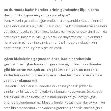
Bu durumda kadın hareketlerinin gündemine ilişkin daha
derin bir tartışma mı yapmak gerekiyor?
Evet. Mesela şu anda düğün endüstrisi oluşturuldu. Gazetelerin 20
sene önce evlilik eki yoktu. Bugün var. Büyük bir muhafazakâr saldırı
var. Süsleneceksin, iyi bir koca bulacaksın ve evleneceksin. Başını da
örteceksin. Başörtüsüyle ilgili olarak da dayatma var. Bunlar kadın
hareketinin gündemine girmiyor henüz. Bir başka nokta, kadın
hareketinin kendi eylem biçimleri vardı.
Eylem biçimlerine geçmeden önce, kadın hareketinin
gündemine ilişkin başka bir şey soracağım. Kadın katliamları
gibi bir sorun var. Çok acilen çözüm bekliyor. Bu nedenle
kadın hareketinin gündemi açısından bir öncelik sıralaması
yapılıyor olamaz mı?
Bağlantılı. Kadınların mücadelesini kadına yönelik şiddet ile
sınırlamak bir tuzak. Cinayetleri bir kenara koyuyorum. Orada çok
acil bir durum var. Bekâr kadın nüfusunun da çok arttığını göz
önünde bulundurmalıyız. Mesela bunlar kocasından dayak yemiyor
ama binlerce sorunu var. Sadece uğranılan şiddet ile sınırladığınız