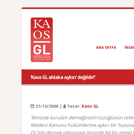
ANA SAYFA
INSA
‘Kaos GL ahlaka aykırı’ değildir!’
21/12/2006 |
Yazar:
Kaos GL
‘İlimizde kurulan derneğinizin tüzüğünün tetki
Medeni Kanunu hükümlerine aykırı bir hususa r
GL’nin dernek olmasının önünde hiçbir engel 