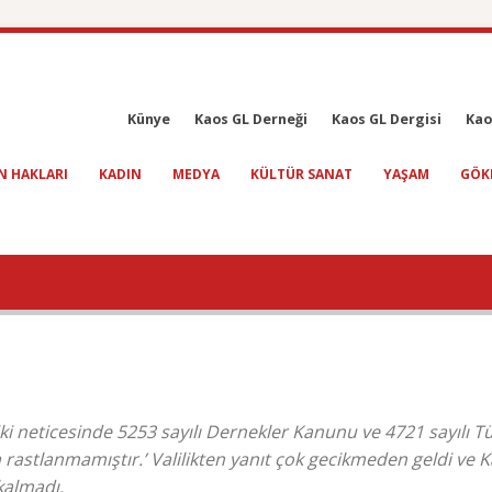
Künye
Kaos GL Derneği
Kaos GL Dergisi
Kao
N HAKLARI
KADIN
MEDYA
KÜLTÜR SANAT
YAŞAM
GÖK
ki neticesinde 5253 sayılı Dernekler Kanunu ve 4721 sayılı T
astlanmamıştır.’ Valilikten yanıt çok gecikmeden geldi ve 
kalmadı.