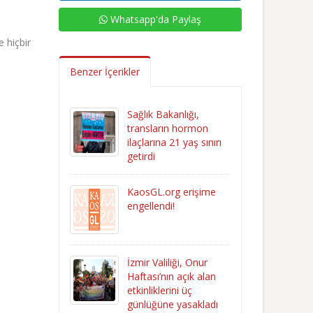
Whatsapp'da Paylaş
 hiçbir
Benzer İçerikler
Sağlık Bakanlığı,
transların hormon
ilaçlarına 21 yaş sınırı
getirdi
KaosGL.org erişime
engellendi!
İzmir Valiliği, Onur
Haftası’nın açık alan
etkinliklerini üç
günlüğüne yasakladı