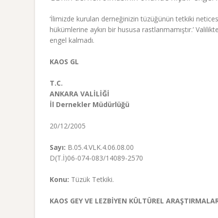
‘İlimizde kurulan derneğinizin tüzüğünün tetkiki neti
hükümlerine aykırı bir hususa rastlanmamıştır.’ Valili
engel kalmadı.
KAOS GL
T.C.
ANKARA VALİLİĞİ
İl Dernekler Müdürlüğü
20/12/2005
Sayı:
B.05.4.VLK.4.06.08.00
D(T.İ)06-074-083/14089-2570
Konu:
Tüzük Tetkiki.
KAOS GEY VE LEZBİYEN KÜLTÜREL ARAŞTIRMALAR