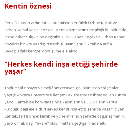
Kentin öznesi
Cenk Özbay’ın ardından akademisyenler Dilek Özhan Koçak ve
Orhan Kemal Koçak söz aldı. Kentin öznesinin tartışıldığı bu bölümde,
özne-tüketici ilişkisine değinildi. Dilek Özhan Koçak ve Orhan Kemal
Koçak’ın birlikte yazdığı “İstanbul Kimin Şehri?” kitabına atıfla
Beyoğlu’daki kentsel dönüşüme ele alındı.
“Herkes kendi inşa ettiği şehirde
yaşar”
Toplumsal cinsiyet ve mekânın cinsiyeti gibi alanlarda çalışmalar
yaptığı Ankara Üniversitesi İletişim Fakültesi’nden ihraç edilen Funda
Şenol Cantek ise konuşmasında kadınların ve LGBTİ’lerin kentle
kurduğu bağı ele aldı. “Herkes kendi inşa ettiği şehirde yaşar” diyen
Cantek, farklı cinsel kimlik ve yönelimler için şehirde özgürleşmenin,
yaya olmak değil “avare” olabilmekten geçtiğini ifade etti.