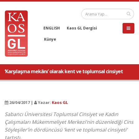
ENGLISH
Kaos GL Dergisi
Künye
‘Karşılaşma mekânı’ olarak kent ve toplumsal cinsiyet
26/04/2017 |
Yazar:
Kaos GL
Sabancı Üniversitesi Toplumsal Cinsiyet ve Kadın
Çalışmaları Mükemmeliyet Merkezi’nin düzenlediği Cins
Söyleşiler’in dördüncüsü ‘kent ve toplumsal cinsiyeti’
tartıştı.