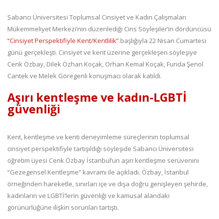
Sabancı Üniversitesi Toplumsal Cinsiyet ve Kadın Çalışmaları
Mükemmeliyet Merkezi’nin düzenlediği Cins Söyleşiler’in dördüncüsü
“Cinsiyet Perspektifiyle Kent/Kentlilik”
başlığıyla 22 Nisan Cumartesi
günü gerçekleşti. Cinsiyet ve kent üzerine gerçekleşen söyleşiye
Cenk Özbay, Dilek Özhan Koçak, Orhan Kemal Koçak, Funda Şenol
Cantek ve Melek Göregenli konuşmacı olarak katıldı.
Aşırı kentleşme ve kadın-LGBTİ
güvenliği
Kent, kentleşme ve kenti deneyimleme süreçlerinin toplumsal
cinsiyet perspektifiyle tartışıldığı söyleşide Sabancı Üniversitesi
öğretim üyesi Cenk Özbay İstanbul’un aşırı kentleşme serüvenini
“Gezegensel Kentleşme” kavramı ile açıkladı. Özbay, İstanbul
örneğinden hareketle, sınırları içe ve dışa doğru genişleyen şehirde,
kadınların ve LGBTİ’lerin güvenliği ve kamusal alandaki
görünürlüğüne ilişkin sorunları tartıştı.