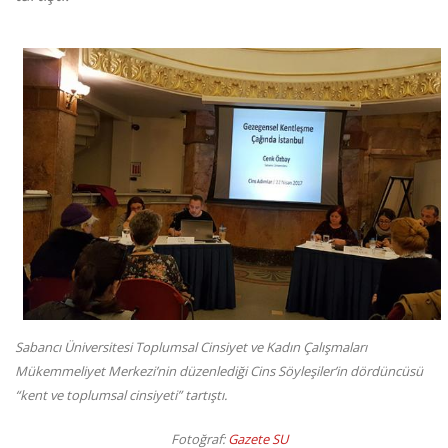
Sabancı Üniversitesi Toplumsal Cinsiyet ve Kadın Çalışmaları
Mükemmeliyet Merkezi’nin düzenlediği Cins Söyleşiler’in dördüncüsü
“kent ve toplumsal cinsiyeti” tartıştı.
Fotoğraf:
Gazete SU