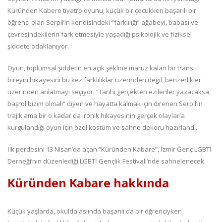
Küründen Kabere tiyatro oyunu, küçük bir çocukken başarılı bir
öğrenci olan Serpil’in kendisindeki “farklılığı” ağabeyi, babası ve
çevresindekilerin fark etmesiyle yaşadığı psikolojik ve fiziksel
şiddete odaklanıyor.
Oyun, toplumsal şiddetin en açık şekline maruz kalan bir trans
bireyin hikayesini bu kez farklılıklar üzerinden değil, benzerlikler
üzerinden anlatmayı seçiyor. “Tarihi gerçekten ezilenler yazacaksa,
başrol bizim olmalı” diyen ve hayatta kalmak için direnen Serpil’in
trajik ama bir o kadar da ironik hikayesinin gerçek olaylarla
kurgulandığı oyun için özel kostüm ve sahne dekoru hazırlandı.
İlk perdesini 13 Nisan’da açan “Küründen Kabare”, İzmir Genç LGBTİ
Derneği’nin düzenlediği LGBTİ Gençlik Festivali’nde sahnelenecek.
Küründen Kabare hakkında
Küçük yaşlarda, okulda aslında başarılı da bir öğrenciyken