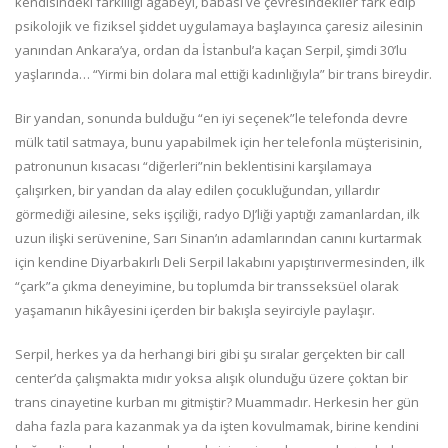
kendisindeki farklılığı ağabeyi, babası ve çevresindekiler fark edip
psikolojik ve fiziksel şiddet uygulamaya başlayınca çaresiz ailesinin
yanından Ankara’ya, ordan da İstanbul’a kaçan Serpil, şimdi 30’lu
yaşlarında… “Yirmi bin dolara mal ettiği kadınlığıyla” bir trans bireydir.
Bir yandan, sonunda bulduğu “en iyi seçenek”le telefonda devre
mülk tatil satmaya, bunu yapabilmek için her telefonla müşterisinin,
patronunun kısacası “diğerleri”nin beklentisini karşılamaya
çalışırken, bir yandan da alay edilen çocukluğundan, yıllardır
görmediği ailesine, seks işçiliği, radyo DJ’liği yaptığı zamanlardan, ilk
uzun ilişki serüvenine, Sarı Sinan’ın adamlarından canını kurtarmak
için kendine Diyarbakırlı Deli Serpil lakabını yapıştırıvermesinden, ilk
“çark”a çıkma deneyimine, bu toplumda bir transseksüel olarak
yaşamanın hikâyesini içerden bir bakışla seyirciyle paylaşır.
Serpil, herkes ya da herhangi biri gibi şu sıralar gerçekten bir call
center’da çalışmakta mıdır yoksa alışık olunduğu üzere çoktan bir
trans cinayetine kurban mı gitmiştir? Muammadır. Herkesin her gün
daha fazla para kazanmak ya da işten kovulmamak, birine kendini