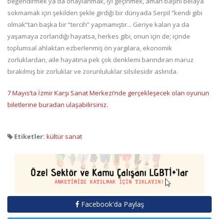
beğendirmek ya da onaylanmak, iyi geçinmek, aman başını belaya
sokmamak için şekilden şekle girdiği bir dünyada Serpil “kendi gibi
olmak”tan başka bir “tercih” yapmamıştır... Geriye kalan ya da
yaşamaya zorlandığı hayatsa, herkes gibi, onun için de; içinde
toplumsal ahlaktan ezberlenmiş ön yargılara, ekonomik
zorluklardan, aile hayatına pek çok denklemi barındıran maruz
bırakılmış bir zorluklar ve zorunluluklar silsilesidir aslında.
7 Mayıs’ta İzmir Karşı Sanat Merkezi’nde gerçekleşecek olan oyunun
biletlerine buradan ulaşabilirsiniz.
Etiketler:
kültür sanat
Facebook'da Paylaş