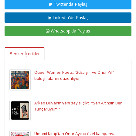
Twitter'da Paylaş
LinkedIn'de Paylaş
Whatsapp'da Paylaş
Benzer İçerikler
Queer Women Poets, “2025 Şiir ve Onur Yılı”
buluşmalarını düzenliyor
Arkeo Duvar’ın yeni sayısı çıktı: “Sen Altınsın Ben
Tunç Muyum!”
Umami Kitap’tan Onur Ayı’na özel kampanya