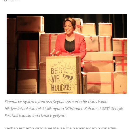
Sinema ve tiyatro oyuncusu Seyhan Arman’ın bir trans kadın
hikâyesini anlatan tek kişilik oyunu “Küründen Kabare”, LGBTİ Gençlik
Festivali kapsamında İzmir’e geliyor.
Seyhan Arman’ın yazdığı ve Melisa İclal Yamanarda’nın yönettiği