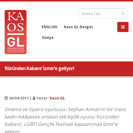
ENGLISH
Kaos GL Dergisi
Künye
‘Küründen Kabare’ İzmir’e geliyor!
20/04/2017 |
Yazar:
Kaos GL
Sinema ve tiyatro oyuncusu Seyhan Arman’ın bir trans
kadın hikâyesini anlatan tek kişilik oyunu ‘Küründen
Kabare’, LGBTİ Gençlik Festivali kapsamında İzmir’e
geliyor.