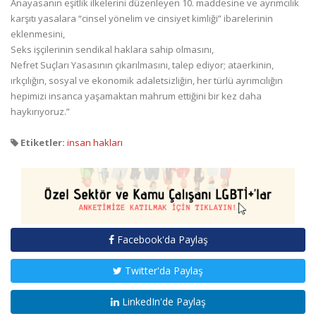
Anayasanın eşitlik ilkelerini düzenleyen 10. maddesine ve ayrımcılık
karşıtı yasalara “cinsel yönelim ve cinsiyet kimliği” ibarelerinin
eklenmesini,
Seks işçilerinin sendikal haklara sahip olmasını,
Nefret Suçları Yasasının çıkarılmasını,
talep ediyor; ataerkinin,
ırkçılığın, sosyal ve ekonomik adaletsizliğin, her türlü ayrımcılığın
hepimizi insanca yaşamaktan mahrum ettiğini bir kez daha
haykırıyoruz.”
Etiketler:
insan hakları
Facebook'da Paylaş
Twitter'da Paylaş
LinkedIn'de Paylaş