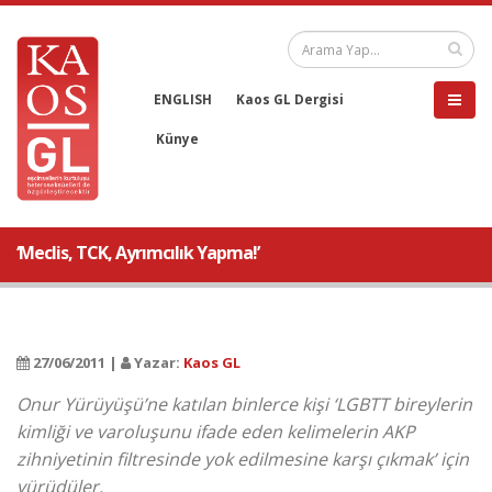
ENGLISH
Kaos GL Dergisi
Künye
‘Meclis, TCK, Ayrımcılık Yapma!’
27/06/2011 |
Yazar:
Kaos GL
Onur Yürüyüşü’ne katılan binlerce kişi ‘LGBTT bireylerin
kimliği ve varoluşunu ifade eden kelimelerin AKP
zihniyetinin filtresinde yok edilmesine karşı çıkmak’ için
yürüdüler.