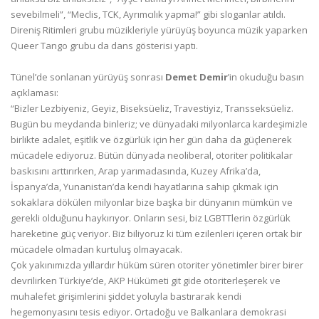
sevebilmeli”, “Meclis, TCK, Ayrımcılık yapma!” gibi sloganlar atıldı.
Direniş Ritimleri grubu müzikleriyle yürüyüş boyunca müzik yaparken
Queer Tango grubu da dans gösterisi yaptı.
Tünel’de sonlanan yürüyüş sonrası
Demet Demir
’in okuduğu basın
açıklaması:
“Bizler Lezbiyeniz, Geyiz, Biseksüeliz, Travestiyiz, Transseksüeliz.
Bugün bu meydanda binleriz; ve dünyadaki milyonlarca kardeşimizle
birlikte adalet, eşitlik ve özgürlük için her gün daha da güçlenerek
mücadele ediyoruz. Bütün dünyada neoliberal, otoriter politikalar
baskısını arttırırken, Arap yarımadasında, Kuzey Afrika’da,
İspanya’da, Yunanistan’da kendi hayatlarına sahip çıkmak için
sokaklara dökülen milyonlar bize başka bir dünyanın mümkün ve
gerekli olduğunu haykırıyor. Onların sesi, biz LGBTTlerin özgürlük
hareketine güç veriyor. Biz biliyoruz ki tüm ezilenleri içeren ortak bir
mücadele olmadan kurtuluş olmayacak.
Çok yakınımızda yıllardır hüküm süren otoriter yönetimler birer birer
devrilirken Türkiye’de, AKP Hükümeti git gide otoriterleşerek ve
muhalefet girişimlerini şiddet yoluyla bastırarak kendi
hegemonyasını tesis ediyor. Ortadoğu ve Balkanlara demokrasi