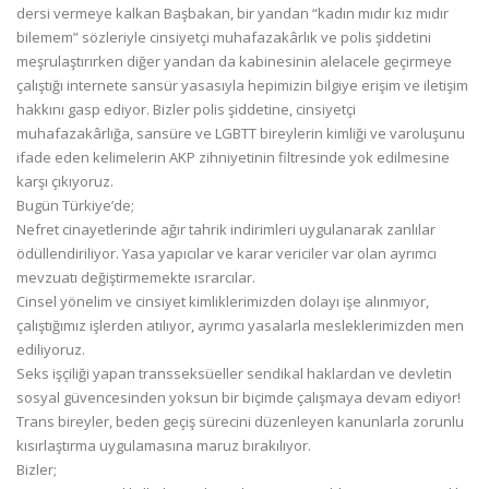
dersi vermeye kalkan Başbakan, bir yandan “kadın mıdır kız mıdır
bilemem” sözleriyle cinsiyetçi muhafazakârlık ve polis şiddetini
meşrulaştırırken diğer yandan da kabinesinin alelacele geçirmeye
çalıştığı internete sansür yasasıyla hepimizin bilgiye erişim ve iletişim
hakkını gasp ediyor. Bizler polis şiddetine, cinsiyetçi
muhafazakârlığa, sansüre ve LGBTT bireylerin kimliği ve varoluşunu
ifade eden kelimelerin AKP zihniyetinin filtresinde yok edilmesine
karşı çıkıyoruz.
Bugün Türkiye’de;
Nefret cinayetlerinde ağır tahrik indirimleri uygulanarak zanlılar
ödüllendiriliyor. Yasa yapıcılar ve karar vericiler var olan ayrımcı
mevzuatı değiştirmemekte ısrarcılar.
Cinsel yönelim ve cinsiyet kimliklerimizden dolayı işe alınmıyor,
çalıştığımız işlerden atılıyor, ayrımcı yasalarla mesleklerimizden men
ediliyoruz.
Seks işçiliği yapan transseksüeller sendikal haklardan ve devletin
sosyal güvencesinden yoksun bir biçimde çalışmaya devam ediyor!
Trans bireyler, beden geçiş sürecini düzenleyen kanunlarla zorunlu
kısırlaştırma uygulamasına maruz bırakılıyor.
Bizler;