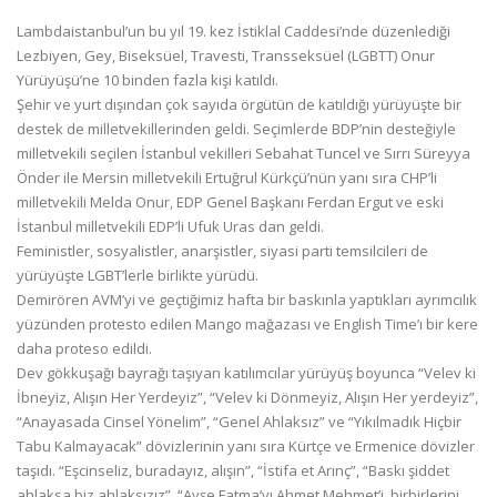
Lambdaistanbul’un bu yıl 19. kez İstiklal Caddesi’nde düzenlediği
Lezbiyen, Gey, Biseksüel, Travesti, Transseksüel (LGBTT) Onur
Yürüyüşü’ne 10 binden fazla kişi katıldı.
Şehir ve yurt dışından çok sayıda örgütün de katıldığı yürüyüşte bir
destek de milletvekillerinden geldi. Seçimlerde BDP’nin desteğiyle
milletvekili seçilen İstanbul vekilleri Sebahat Tuncel ve Sırrı Süreyya
Önder ile Mersin milletvekili Ertuğrul Kürkçü’nün yanı sıra CHP’li
milletvekili Melda Onur, EDP Genel Başkanı Ferdan Ergut ve eski
İstanbul milletvekili EDP’li Ufuk Uras dan geldi.
Feministler, sosyalistler, anarşistler, siyasi parti temsilcileri de
yürüyüşte LGBT’lerle birlikte yürüdü.
Demirören AVM’yi ve geçtiğimiz hafta bir baskınla yaptıkları ayrımcılık
yüzünden protesto edilen Mango mağazası ve English Time’ı bir kere
daha proteso edildi.
Dev gökkuşağı bayrağı taşıyan katılımcılar yürüyüş boyunca “Velev ki
İbneyiz, Alışın Her Yerdeyiz”, “Velev ki Dönmeyiz, Alışın Her yerdeyiz”,
“Anayasada Cinsel Yönelim”, “Genel Ahlaksız” ve “Yıkılmadık Hiçbir
Tabu Kalmayacak” dövizlerinin yanı sıra Kürtçe ve Ermenice dövizler
taşıdı. “Eşcinseliz, buradayız, alışın”, “İstifa et Arınç”, “Baskı şiddet
ahlaksa biz ahlaksızız”, “Ayşe Fatma’yı Ahmet Mehmet’i, birbirlerini