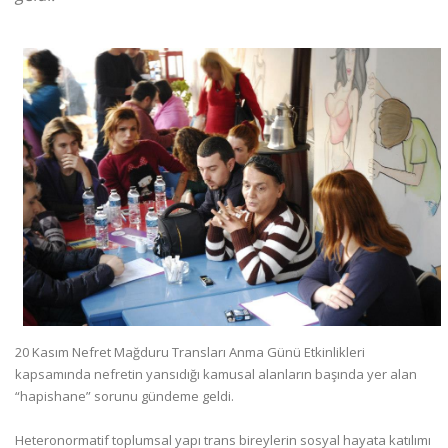
20 Kasım Nefret Mağduru Transları Anma Günü Etkinlikleri
kapsamında nefretin yansıdığı kamusal alanların başında yer alan
“hapishane” sorunu gündeme geldi.
Heteronormatif toplumsal yapı trans bireylerin sosyal hayata katılımı