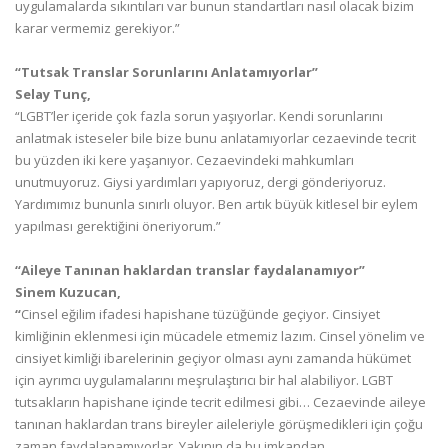
uygulamalarda sıkıntıları var bunun standartları nasıl olacak bizim
karar vermemiz gerekiyor.”
“Tutsak Translar Sorunlarını Anlatamıyorlar”
Selay Tunç,
“LGBT’ler içeride çok fazla sorun yaşıyorlar. Kendi sorunlarını
anlatmak isteseler bile bize bunu anlatamıyorlar cezaevinde tecrit
bu yüzden iki kere yaşanıyor. Cezaevindeki mahkumları
unutmuyoruz. Giysi yardımları yapıyoruz, dergi gönderiyoruz.
Yardımımız bununla sınırlı oluyor. Ben artık büyük kitlesel bir eylem
yapılması gerektiğini öneriyorum.”
“Aileye Tanınan haklardan translar faydalanamıyor”
Sinem Kuzucan,
“
Cinsel eğilim ifadesi hapishane tüzüğünde geçiyor. Cinsiyet
kimliğinin eklenmesi için mücadele etmemiz lazım. Cinsel yönelim ve
cinsiyet kimliği ibarelerinin geçiyor olması aynı zamanda hükümet
için ayrımcı uygulamalarını meşrulaştırıcı bir hal alabiliyor. LGBT
tutsakların hapishane içinde tecrit edilmesi gibi… Cezaevinde aileye
tanınan haklardan trans bireyler aileleriyle görüşmedikleri için çoğu
zaman faydalanamıyorlar. Yakının da bu imkandan