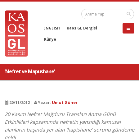
ENGLISH
Kaos GL Dergisi
Künye
‘Nefret ve Mapushane’
20/11/2012 |
Yazar:
Umut Güner
20 Kasım Nefret Mağduru Transları Anma Günü
Etkinlikleri kapsamında nefretin yansıdığı kamusal
alanların başında yer alan ‘hapishane’ sorunu gündeme
geldi.