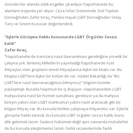
önünde her alanda ciddi engeller çıkarılıyor hapishanede bu
alanların başında yer alıyor. Ceza İnfaz Sisteminde Sivil Toplum
Derneği’nden Zafer Kıraç, Pembe Hayat LGBT Derneğinden Selay
Tunç ve Sinem Kuzucan değerlendirdi.
“Eşlerle Görüşme Hakkı Konusunda LGBT Örgütler Sessiz
kaldı”
Zafer Kıraç,
“
Hapishanelerde translara nasıl davranılması gerektiğine yönelik bir
çalışma yok. Birlemiş Milletler’in yayınladığı hapishanede özel
ihtiyaçları olan grupların temel ihtiyaçlarına ilişkin bir kitabı var. Bu
kitapta LGBT’lere ilişkin bir bölüm de var. Adalet Bakanlığı da “Biz
LGBT’lere nasıl davranacağımızı bilmiyoruz” bilgisini bizimle
paylaşmıştı. Burada hepimize bir iş düşüyor. Hapishanedeki LGBT
mahpuslara nasıl bir hizmet sunulması gerekiyor ya da mahpus
bireyin yakını olan LGBT mahkumun yakını nasıl aranacak gibi bir
bilgiye ihtiyaç var. Bu konuda birlikte çalışmaya ihtiyacımız var. Eşlerle
görüşme hakkı tanındı, bu konuda LGBT örgütler sessiz kaldı, bunu
dile getirmek lazım. Sadece hükümeti değil aynı zamanda muhalefeti
de bu konuda eleştirmemiz lazım. Farklı cezaevlerinde farklı