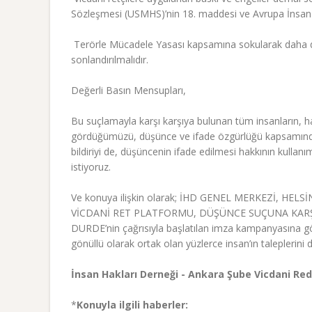
Sözleşmesi (USMHS)’nin 18. maddesi ve Avrupa İnsan H
 Terörle Mücadele Yasası kapsamına sokularak daha da
sonlandırılmalıdır.
Değerli Basın Mensupları,
Bu suçlamayla karşı karşıya bulunan tüm insanların, hak
gördüğümüzü, düşünce ve ifade özgürlüğü kapsamında 
bildiriyi de, düşüncenin ifade edilmesi hakkının kulla
istiyoruz.
Ve konuya ilişkin olarak; İHD GENEL MERKEZİ, HEL
VİCDANİ RET PLATFORMU, DÜŞÜNCE SUÇUNA KARŞI 
DURDE’nin çağrısıyla başlatılan imza kampanyasına gö
gönüllü olarak ortak olan yüzlerce insan’ın taleplerini
İnsan Hakları Derneği - Ankara Şube Vicdani Re
*
Konuyla ilgili haberler: