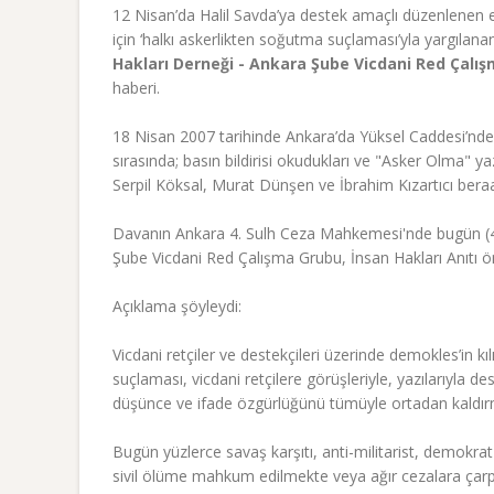
12 Nisan’da Halil Savda’ya destek amaçlı düzenlenen eyl
için ‘halkı askerlikten soğutma suçlaması’yla yargılan
Hakları Derneği - Ankara Şube Vicdani Red Çalı
haberi.
18 Nisan 2007 tarihinde Ankara’da Yüksel Caddesi’nde 
sırasında; basın bildirisi okudukları ve "Asker Olma" yaz
Serpil Köksal, Murat Dünşen ve İbrahim Kızartıcı beraat
Davanın Ankara 4. Sulh Ceza Mahkemesi'nde bugün (4 A
Şube Vicdani Red Çalışma Grubu, İnsan Hakları Anıtı ön
Açıklama şöyleydi:
Vicdani retçiler ve destekçileri üzerinde demokles’in kıl
suçlaması, vicdani retçilere görüşleriyle, yazılarıyla d
düşünce ve ifade özgürlüğünü tümüyle ortadan kaldır
Bugün yüzlerce savaş karşıtı, anti-militarist, demokra
sivil ölüme mahkum edilmekte veya ağır cezalara çarpt