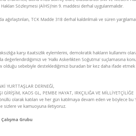
akları Sözleşmesi (AİHS)’nin 9. maddesi derhal uygulanmalıdır.
 ağırlaştırılan, TCK Madde 318 derhal kaldırılmalı ve süren yargılama
sızlığa karşı itaatsizlik eylemlerini, demokratik hakların kullanımı olar
değerlendirdiğimizi ve ‘Halkı Askerlikten Soğutma’ suçlamasına kon
nımı olduğu sebebiyle desteklediğimizi buradan bir kez daha ifade etmek
SİNKİ YURTTAŞLAR DERNEĞİ,
GİRİŞİM, KAOS GL, PEMBE HAYAT, IRKÇILIĞA VE MİLLİYETÇİLİĞE
nüllü olarak katılan ve her gün katılmaya devam eden ve böylece bu ‘
 de sizlere ve kamuoyuna iletiyoruz.
d Çalışma Grubu