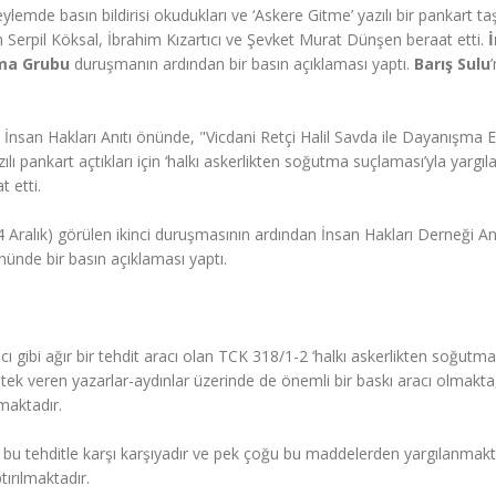
emde basın bildirisi okudukları ve ‘Askere Gitme’ yazılı bir pankart taşı
an Serpil Köksal, İbrahim Kızartıcı ve Şevket Murat Dünşen beraat etti.
şma Grubu
duruşmanın ardından bir basın açıklaması yaptı.
Barış Sulu
İnsan Hakları Anıtı önünde, "Vicdani Retçi Halil Savda ile Dayanışma 
ılı pankart açtıkları için ‘halkı askerlikten soğutma suçlaması’yla yargı
 etti.
ralık) görülen ikinci duruşmasının ardından İnsan Hakları Derneği A
ünde bir basın açıklaması yaptı.
ıcı gibi ağır bir tehdit aracı olan TCK 318/1-2 ‘halkı askerlikten soğutma
estek veren yazarlar-aydınlar üzerinde de önemli bir baskı aracı olmakta
maktadır.
t bu tehditle karşı karşıyadır ve pek çoğu bu maddelerden yargılanmakt
ırılmaktadır.