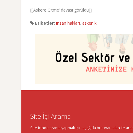
[[‘Askere Gitme’ davası görüldü]]
Etiketler:
insan hakları
,
askerlik
Site İçi Arama
Site içinde arama yapmak için aşağıda bulunan alan ile aramak 