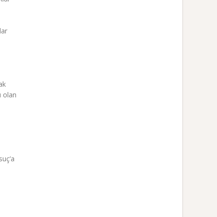
lar
ak
u olan
suç’a