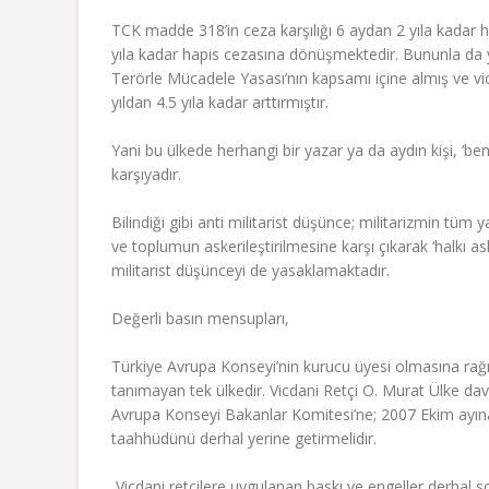
TCK madde 318’in ceza karşılığı 6 aydan 2 yıla kadar hap
yıla kadar hapis cezasına dönüşmektedir. Bununla da y
Terörle Mücadele Yasası’nın kapsamı içine almış ve vicda
yıldan 4.5 yıla kadar arttırmıştır.
Yani bu ülkede herhangi bir yazar ya da aydın kişi, ‘ben 
karşıyadır.
Bilindiği gibi anti militarist düşünce; militarizmin t
ve toplumun askerileştirilmesine karşı çıkarak ‘halkı a
militarist düşünceyi de yasaklamaktadır.
Değerli basın mensupları,
Türkiye Avrupa Konseyi’nin kurucu üyesi olmasına rağm
tanımayan tek ülkedir. Vicdani Retçi O. Murat Ülke 
Avrupa Konseyi Bakanlar Komitesi’ne; 2007 Ekim ayına
taahhüdünü derhal yerine getirmelidir.
 Vicdani retçilere uygulanan baskı ve engeller derhal s