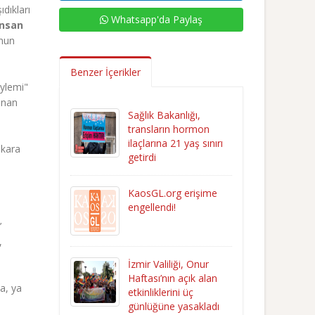
dıkları
Whatsapp'da Paylaş
İnsan
’nun
Benzer İçerikler
Eylemi"
lanan
Sağlık Bakanlığı,
transların hormon
ilaçlarına 21 yaş sınırı
nkara
getirdi
KaosGL.org erişime
engellendi!
’
,
İzmir Valiliği, Onur
Haftası’nın açık alan
a, ya
etkinliklerini üç
günlüğüne yasakladı