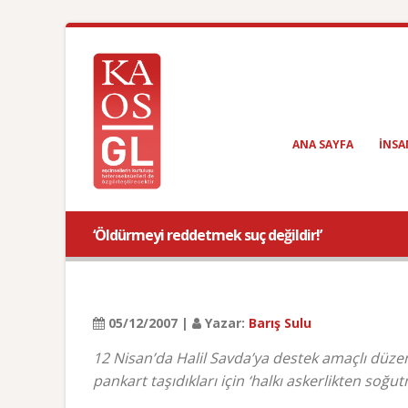
ANA SAYFA
INSA
‘Öldürmeyi reddetmek suç değildir!’
05/12/2007 |
Yazar:
Barış Sulu
12 Nisan’da Halil Savda’ya destek amaçlı düzen
pankart taşıdıkları için ‘halkı askerlikten soğu