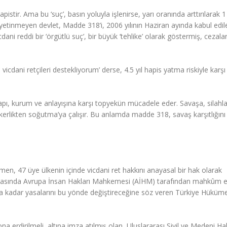
istir. Ama bu ‘suç’, basın yoluyla işlenirse, yarı oranında arttırılarak 1
etinmeyen devlet, Madde 318’i, 2006 yılının Haziran ayında kabul edil
ni reddi bir ‘örgütlü suç’, bir büyük ‘tehlike’ olarak göstermiş, cezalar
vicdani retçileri destekliyorum’ derse, 4.5 yıl hapis yatma riskiyle karşı
üm yapı, kurum ve anlayışına karşı topyekün mücadele eder. Savaşa, sila
skerlikten soğutma’ya çalışır. Bu anlamda madde 318, savaş karşıtlığını
en, 47 üye ülkenin içinde vicdani ret hakkını anayasal bir hak olarak
davasında Avrupa İnsan Hakları Mahkemesi (AİHM) tarafından mahkûm e
 kadar yasalarını bu yönde değiştireceğine söz veren Türkiye Hüküme
ona erdirilmeli, altına imza atılmış olan, Uluslararası Sivil ve Medeni Ha