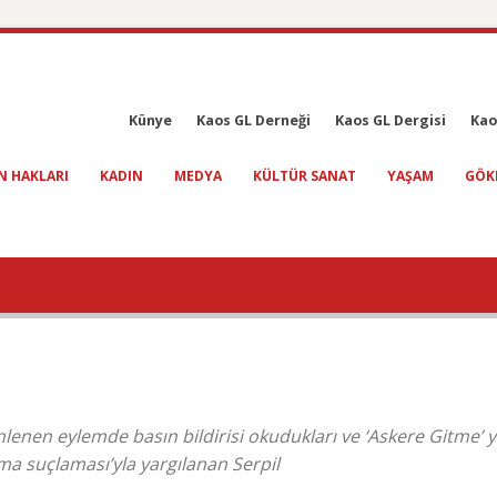
Künye
Kaos GL Derneği
Kaos GL Dergisi
Kao
N HAKLARI
KADIN
MEDYA
KÜLTÜR SANAT
YAŞAM
GÖK
lenen eylemde basın bildirisi okudukları ve ‘Askere Gitme’ ya
tma suçlaması’yla yargılanan Serpil