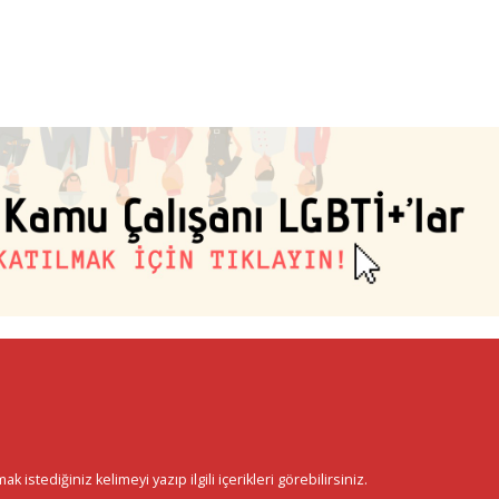
istediğiniz kelimeyi yazıp ilgili içerikleri görebilirsiniz.