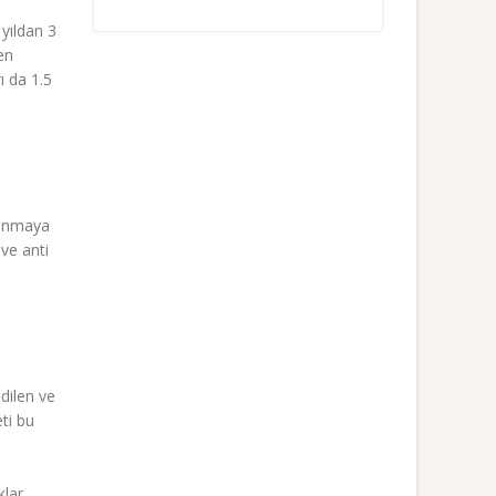
 yıldan 3
en
ı da 1.5
hlanmaya
 ve anti
dilen ve
ti bu
klar