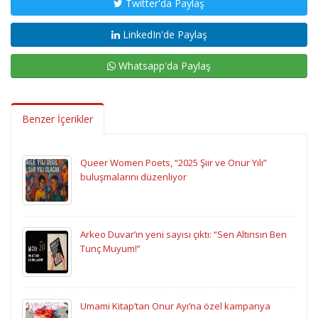
Twitter'da Paylaş
LinkedIn'de Paylaş
Whatsapp'da Paylaş
Benzer İçerikler
Queer Women Poets, “2025 Şiir ve Onur Yılı”
buluşmalarını düzenliyor
Arkeo Duvar’ın yeni sayısı çıktı: “Sen Altınsın Ben
Tunç Muyum!”
Umami Kitap’tan Onur Ayı’na özel kampanya