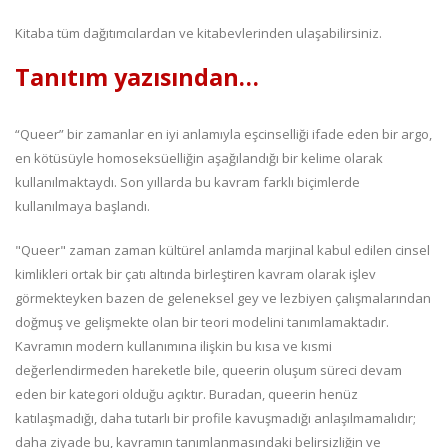
Kitaba tüm dağıtımcılardan ve kitabevlerinden ulaşabilirsiniz.
Tanıtım yazısından…
“Queer” bir zamanlar en iyi anlamıyla eşcinselliği ifade eden bir argo,
en kötüsüyle homoseksüelliğin aşağılandığı bir kelime olarak
kullanılmaktaydı. Son yıllarda bu kavram farklı biçimlerde
kullanılmaya başlandı.
"Queer" zaman zaman kültürel anlamda marjinal kabul edilen cinsel
kimlikleri ortak bir çatı altında birleştiren kavram olarak işlev
görmekteyken bazen de geleneksel gey ve lezbiyen çalışmalarından
doğmuş ve gelişmekte olan bir teori modelini tanımlamaktadır.
Kavramın modern kullanımına ilişkin bu kısa ve kısmi
değerlendirmeden hareketle bile, queerin oluşum süreci devam
eden bir kategori olduğu açıktır. Buradan, queerin henüz
katılaşmadığı, daha tutarlı bir profile kavuşmadığı anlaşılmamalıdır;
daha ziyade bu, kavramın tanımlanmasındaki belirsizliğin ve