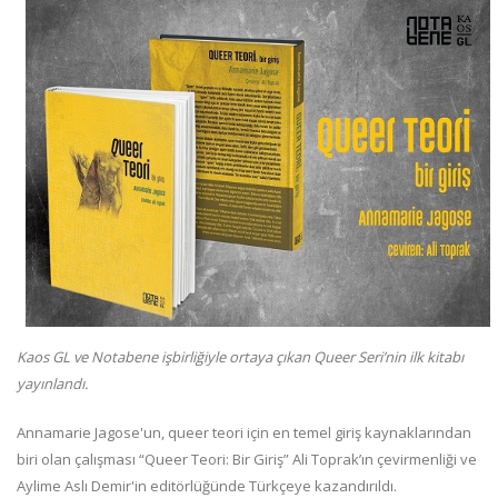
Kaos GL ve Notabene işbirliğiyle ortaya çıkan Queer Seri’nin ilk kitabı
yayınlandı.
Annamarie Jagose'un, queer teori için en temel giriş kaynaklarından
biri olan çalışması “Queer Teori: Bir Giriş” Ali Toprak’ın çevirmenliği ve
Aylime Aslı Demir'in editörlüğünde Türkçeye kazandırıldı.