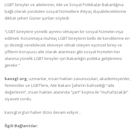
LGBT bireyler ve ailelerinin, Aile ve Sosyal Politikalar Bakanlığına
bağlı olarak yürütülen sosyal hizmetlere ihtiyaç duyabileceklerine
dikkat çeken Güner şunları söyledi:
“LGBT bireylere yönelik ayrımcı olmayan bir sosyal hizmetin inşa
edilmeli. Korunmaya muhtaç LGBT bireylerin belki de kendilerine en
iyi desteği verebilecek ebeveyn olmak isteyen eşcinsel birey ve
çiftlerin koruyucu aile olarak atanması gibi sosyal hizmetin her
alanına yönelik LGBT bireyler için Bakanlığın politika geliştirmesi
gerekir.”
kaosgl.org
, uzmanlar, insan hakları savunucuları, akademisyenler,
feministler ve LGBT’lere, Aile Bakanı Şahin’in bahsettiği “aile
değerlerini”, insan hakları alanında “şart” koşma ile “muhafazakâr”
siyaseti sordu.
kaosgl.org’un haber dizisi devam ediyor...
İlgili Bağlantılar: