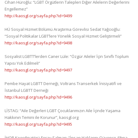
Cihan Hüroğlu: “LGBT Örgütlerin Talepleri Diğer Ailelerin Değerlerini
Engellemez”
http://kaosgl.org/sayfa.php?id=9499
HÜ Sosyal Hizmet Bölümü Araştırma Görevlisi Sedat Yağcıoğlu:
“Sosyal Politikalar LGBT’lere Yönelik Sosyal Hizmet Geliştirmeli”
http://kaosgl.org/sayfa.php?id=9498
Sosyalist LGBTT’lerden
Caner Lüle: “Özgür Aileler İçin Sınıflı Toplum
Yapısı Yok Edilmeli”
http://kaosgl.org/sayfa.php?id=9497
Pembe Hayat LGBTT Derneği, Voltrans Transerkek İnisiyatifi ve
İstanbul LGBTT Derneği
http://kaosgl.org/sayfa.php?id=9496
LİSTAG: “Aile Değerleri LGBT Çocuklarımızın Aile İçinde Yaşama
Hakkının Temini ile Korunur”, kaosgl.org
http://kaosgl.org/sayfa.php?id=9495
İHOP Koordinatörü Feray Salman: “İnsan Haklarını Güvence Altına