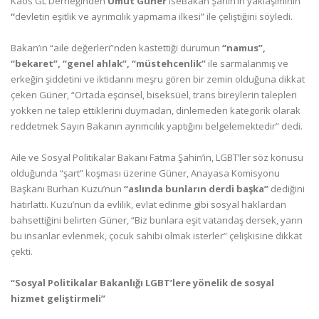
Kaos GL Derneğinden
Umut Güner
iseBakan Şahin’in yaklaşımının
“
devletin eşitlik ve ayrımcılık yapmama ilkesi” ile çeliştiğini söyledi.
Bakan’ın “aile değerleri”nden kastettiği durumun
“namus”,
“bekaret”, “genel ahlak”, “müstehcenlik”
ile sarmalanmış ve
erkeğin şiddetini ve iktidarını meşru gören bir zemin olduğuna dikkat
çeken Güner, “Ortada eşcinsel, biseksüel, trans bireylerin talepleri
yokken ne talep ettiklerini duymadan, dinlemeden kategorik olarak
reddetmek Sayın Bakanın ayrımcılık yaptığını belgelemektedir” dedi.
Aile ve Sosyal Politikalar Bakanı Fatma Şahin’in, LGBT’ler söz konusu
olduğunda “şart” koşması üzerine Güner, Anayasa Komisyonu
Başkanı Burhan Kuzu’nun
“aslında bunların derdi başka”
dediğini
hatırlattı. Kuzu’nun da evlilik, evlat edinme gibi sosyal haklardan
bahsettiğini belirten Güner, “Biz bunlara eşit vatandaş dersek, yarın
bu insanlar evlenmek, çocuk sahibi olmak isterler” çelişkisine dikkat
çekti.
“Sosyal Politikalar Bakanlığı LGBT’lere yönelik de sosyal
hizmet geliştirmeli”