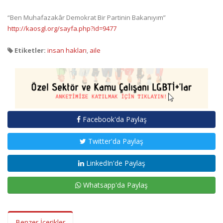
“Ben Muhafazakâr Demokrat Bir Partinin Bakanıyım”
http://kaosgl.org/sayfa.php?id=9477
Etiketler:
insan hakları
,
aile
Facebook'da Paylaş
Twitter'da Paylaş
LinkedIn'de Paylaş
Whatsapp'da Paylaş
Benzer İçerikler