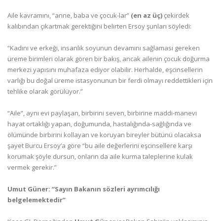
Aile kavramını, “anne, baba ve çocuk
-lar”
(en az üç)
çekirdek
kalıbından çıkartmak gerektiğini belirten Ersoy şunları söyledi:
“Kadını ve erkeği, insanlık soyunun devamını sağlaması gereken
üreme birimleri olarak gören bir bakış, ancak ailenin çocuk doğurma
merkezi yapısını muhafaza ediyor olabilir. Herhalde, eşcinsellerin
varlığı bu doğal üreme istasyonunun bir ferdi olmayı reddettikleri için
tehlike olarak görülüyor.”
“Aile”, aynı evi paylaşan, birbirini seven, birbirine maddi-manevi
hayat ortaklığı yapan, doğumunda, hastalığında-sağlığında ve
ölümünde birbirini kollayan ve koruyan bireyler bütünü olacaksa
şayet Burcu Ersoy’a göre “bu aile değerlerini eşcinsellere karşı
korumak şöyle dursun, onların da aile kurma taleplerine kulak
vermek gerekir.”
Umut Güner: “Sayın Bakanın sözleri ayrımcılığı
belgelemektedir”