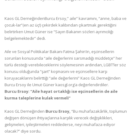
Kaos GL DerneğindenBurcu Ersoy,” aile” kavramını, “anne, baba ve
çocuk
-lar”(en az üç!) çekirdek kalıbından çıkartmak gerektiğini
belirtirken Umut Güner ise “Sayın Bakanın sözleri ayrımcılığı
belgelemektedir” dedi.
Aile ve Sosyal Politikalar Bakanı Fatma Şahin’in, eşcinsellerin
sorunları konusunda
“aile değerlerini sarsmadığı müddetçe” her
türlü desteği verebileceklerini söylemesinin ardından, LGBT’ler söz
konusu olduğunda “şart” koşmasını ve eşcinsellere karşı
koruyacaklarını belirttiği “aile değerlerini” Kaos GL Derneğinden
Burcu Ersoy ile Umut Güner kaosgl.org’a değerlendirdiler.
Burcu Ersoy: “Aile hayat ortaklığı ise eşcinsellerin de aile
kurma taleplerine kulak vermeli”
Kaos GL Derneğinden
Burcu Ersoy,
“Bu muhafazakârlık, toplumun
değişen dönüşen ihtiyaçlarına karşılık verecek değişiklikleri,
gelişmeleri, iyileştirmeleri reddederse, neyi muhafaza ediyor
olacak?” diye sordu.