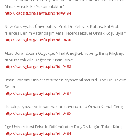
Almak Hukuki Bir Yükümlülüktür”
http://kaosgl.org/sayfa.php?id=9494
New York Eyalet Üniversitesi, Prof. Dr. Zehra F. Kabasakal Arat:
“Herkes Benim Vatandaşım Ama Heteroseksüel Olmak Koşuluyla!”
http://kaosgl.org/sayfa.php?id=9490
Aksu Bora, Zozan Özgökçe, Nihal Ahioğlu-Lindberg, Barış Kılıçbay:
“Korunacak Aile Değerleri Kimin İçin?”
http://kaosgl.org/sayfa.php?id=9488
İzmir Ekonomi Üniversitesi’nden siyaset bilimci Yrd. Doç. Dr. Devrim
Sezer
http://kaosgl.org/sayfa.php?id=9487
Hukukçu, yazar ve insan hakları savunucusu Orhan Kemal Cengiz
http://kaosgl.org/sayfa.php?id=9485
Ege Üniversitesi Felsefe Bölümünden Doç. Dr. Nilgün Toker Kılınç
http://kaosgl.org/sayfa.php?id=9484