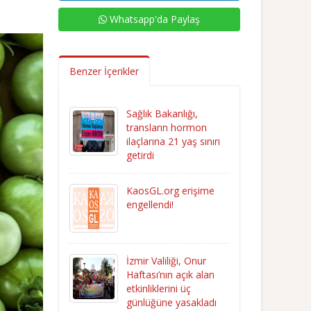
Whatsapp'da Paylaş
Benzer İçerikler
Sağlık Bakanlığı,
transların hormon
ilaçlarına 21 yaş sınırı
getirdi
KaosGL.org erişime
engellendi!
İzmir Valiliği, Onur
Haftası’nın açık alan
etkinliklerini üç
günlüğüne yasakladı