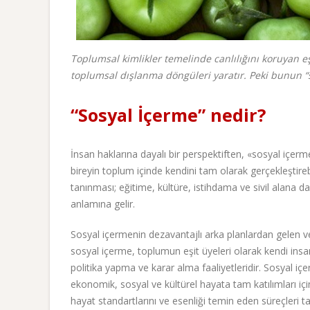
Toplumsal kimlikler temelinde canlılığını koruyan eş
toplumsal dışlanma döngüleri yaratır. Peki bunun “s
“Sosyal İçerme” nedir?
İnsan haklarına dayalı bir perspektiften, «sosyal içerme
bireyin toplum içinde kendini tam olarak gerçekleştireb
tanınması; eğitime, kültüre, istihdama ve sivil alana da
anlamına gelir.
Sosyal içermenin dezavantajlı arka planlardan gelen ve 
sosyal içerme, toplumun eşit üyeleri olarak kendi insa
politika yapma ve karar alma faaliyetleridir. Sosyal iç
ekonomik, sosyal ve kültürel hayata tam katılımları i
hayat standartlarını ve esenliği temin eden süreçleri t