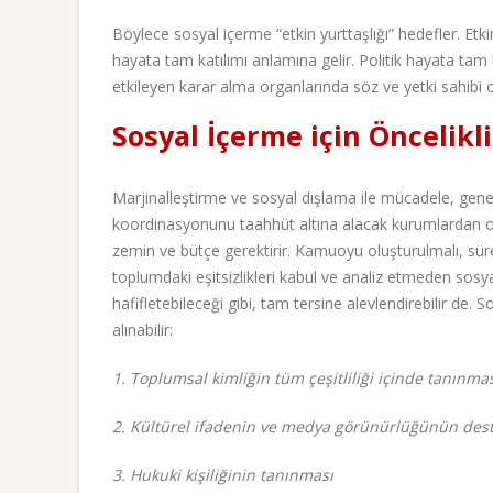
Böylece sosyal içerme “etkin yurttaşlığı” hedefler. Etkin
hayata tam katılımı anlamına gelir. Politik hayata tam k
etkileyen karar alma organlarında söz ve yetki sahibi o
Sosyal İçerme için Öncelikl
Marjinalleştirme ve sosyal dışlama ile mücadele, genel bi
koordinasyonunu taahhüt altına alacak kurumlardan oluşa
zemin ve bütçe gerektirir. Kamuoyu oluşturulmalı, süre
toplumdaki eşitsizlikleri kabul ve analiz etmeden sosy
hafifletebileceği gibi, tam tersine alevlendirebilir de. 
alınabilir:
1. Toplumsal kimliğin tüm çeşitliliği içinde tanınma
2. Kültürel ifadenin ve medya görünürlüğünün des
3. Hukuki kişiliğinin tanınması