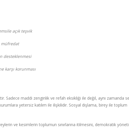
emsile açık teşvik
ı müfredat
nın desteklenmesi
ne karşı korunması
ir. Sadece maddi zenginlik ve refah eksikliği ile değil, aynı zamanda 
mlara yetersiz katılım ile ilişkilidir. Sosyal dışlama, birey ile toplum
reylerin ve kesimlerin toplumun sınırlarına itilmesini, demokratik yöne