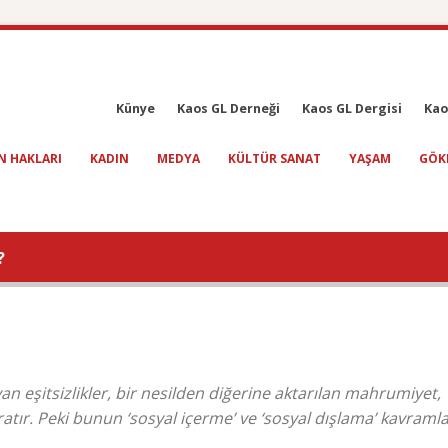
Künye
Kaos GL Derneği
Kaos GL Dergisi
Kao
N HAKLARI
KADIN
MEDYA
KÜLTÜR SANAT
YAŞAM
GÖK
?
an eşitsizlikler, bir nesilden diğerine aktarılan mahrumiyet,
tır. Peki bunun ‘sosyal içerme’ ve ‘sosyal dışlama’ kavramla