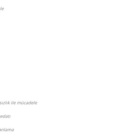
le
sızlık ile mücadele
redatı
lanlama