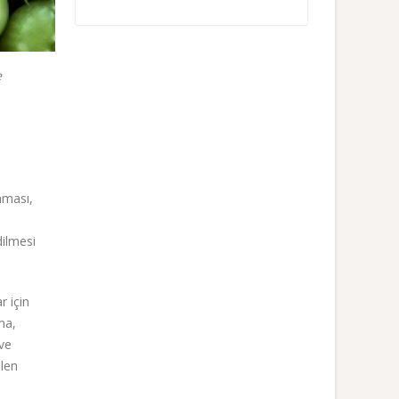
e
ınması,
dilmesi
r için
ma,
 ve
ilen