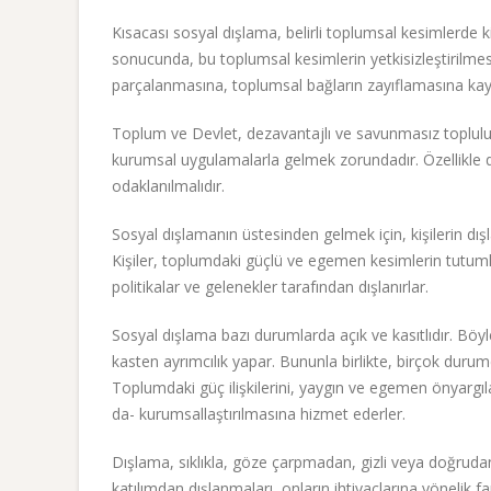
Kısacası sosyal dışlama, belirli toplumsal kesimlerde 
sonucunda, bu toplumsal kesimlerin yetkisizleştirilme
parçalanmasına, toplumsal bağların zayıflamasına kay
Toplum ve Devlet, dezavantajlı ve savunmasız toplulukla
kurumsal uygulamalarla gelmek zorundadır. Özellikle d
odaklanılmalıdır.
Sosyal dışlamanın üstesinden gelmek için, kişilerin dışl
Kişiler, toplumdaki güçlü ve egemen kesimlerin tutumla
politikalar ve gelenekler tarafından dışlanırlar.
Sosyal dışlama bazı durumlarda açık ve kasıtlıdır. Bö
kasten ayrımcılık yapar. Bununla birlikte, birçok duru
Toplumdaki güç ilişkilerini, yaygın ve egemen önyargıl
da- kurumsallaştırılmasına hizmet ederler.
Dışlama, sıklıkla, göze çarpmadan, gizli veya doğrudan
katılımdan dışlanmaları, onların ihtiyaçlarına yönelik 