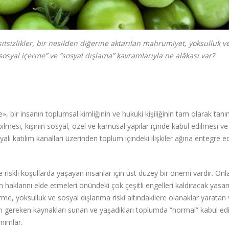
itsizlikler, bir nesilden diğerine aktarılan mahrumiyet, yoksulluk v
osyal içerme” ve “sosyal dışlama” kavramlarıyla ne alâkası var?
», bir insanın toplumsal kimliğinin ve hukuki kişiliğinin tam olarak tan
ilmesi, kişinin sosyal, özel ve kamusal yapılar içinde kabul edilmesi ve
yalı katılım kanalları üzerinden toplum içindeki ilişkiler ağına entegre e
riskli koşullarda yaşayan insanlar için üst düzey bir önemi vardır. Onla
n haklarını elde etmeleri önündeki çok çeşitli engelleri kaldıracak yasa
erme, yoksulluk ve sosyal dışlanma riski altındakilere olanaklar yaratan
çin gereken kaynakları sunan ve yaşadıkları toplumda “normal” kabul ed
anımlar.