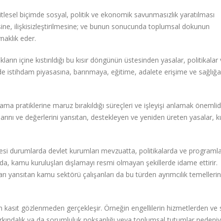
kitlesel biçimde sosyal, politik ve ekonomik savunmasızlık yaratılması
sine, ilişkisizleştirilmesine; ve bunun sonucunda toplumsal dokunun
naklık eder.
rın içine kıstırıldığı bu kısır döngünün üstesinden yasalar, politikalar
e istihdam piyasasına, barınmaya, eğitime, adalete erişime ve sağlığa
ama pratiklerine maruz bırakıldığı süreçleri ve işleyişi anlamak önemlidi
rını ve değerlerini yansıtan, destekleyen ve yeniden üreten yasalar, k
ylesi durumlarda devlet kurumları mevzuatta, politikalarda ve programl
mda, kamu kuruluşları dışlamayı resmi olmayan şekillerde idame ettirir.
arı yansıtan kamu sektörü çalışanları da bu türden ayrımcılık temelleri
 kasıt gözlenmeden gerçekleşir. Örneğin engellilerin hizmetlerden ve s
farkındalık ya da sorumluluk noksanlığı veya toplumsal tutumlar nedeniyl