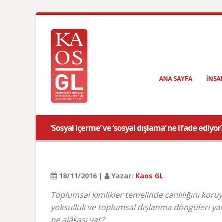
ANA SAYFA
INSA
‘Sosyal içerme’ ve ‘sosyal dışlama’ ne ifade ediyor
18/11/2016 |
Yazar:
Kaos GL
Toplumsal kimlikler temelinde canlılığını koruy
yoksulluk ve toplumsal dışlanma döngüleri yara
ne alâkası var?