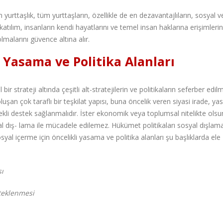
 yurttaşlık, tüm yurttaşların, özellikle de en dezavantajlıların, sosyal ve
atılım, insanların kendi hayatlarını ve temel insan haklarına erişimlerin
lmalarını güvence altına alır.
i Yasama ve Politika Alanları
r strateji altında çeşitli alt-stratejilerin ve politikaların seferber edil
n çok taraflı bir teşkilat yapısı, buna öncelik veren siyasi irade, yas
kli destek sağlanmalıdır. İster ekonomik veya toplumsal nitelikte olsun
al dış- lama ile mücadele edilemez. Hükümet politikaları sosyal dışlam
Sosyal içerme için öncelikli yasama ve politika alanları şu başlıklarda ele
sı
teklenmesi