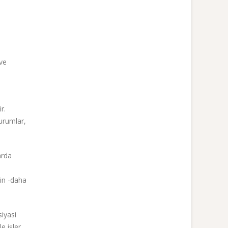
 ve
r.
urumlar,
arda
nin -daha
iyasi
e işler.