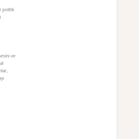
 politik
i
mesini ve
al
lar,
ayı