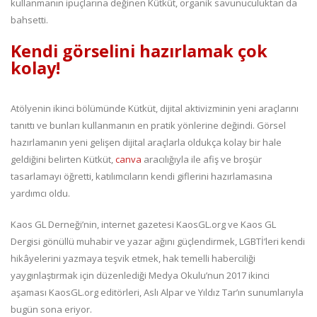
kullanmanın ipuçlarına değinen Kütküt, organik savunuculuktan da
bahsetti.
Kendi görselini hazırlamak çok
kolay!
Atölyenin ikinci bölümünde Kütküt, dijital aktivizminin yeni araçlarını
tanıttı ve bunları kullanmanın en pratik yönlerine değindi. Görsel
hazırlamanın yeni gelişen dijital araçlarla oldukça kolay bir hale
geldiğini belirten Kütküt,
canva
aracılığıyla ile afiş ve broşür
tasarlamayı öğretti, katılımcıların kendi giflerini hazırlamasına
yardımcı oldu.
Kaos GL Derneği’nin, internet gazetesi KaosGL.org ve Kaos GL
Dergisi gönüllü muhabir ve yazar ağını güçlendirmek, LGBTİ’leri kendi
hikâyelerini yazmaya teşvik etmek, hak temelli haberciliği
yaygınlaştırmak için düzenlediği Medya Okulu’nun 2017 ikinci
aşaması KaosGL.org editörleri, Aslı Alpar ve Yıldız Tar’ın sunumlarıyla
bugün sona eriyor.