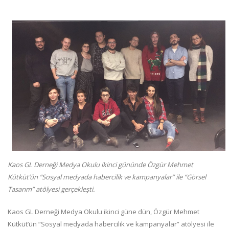
Kaos GL Derneği Medya Okulu ikinci gününde Özgür Mehmet
Kütküt’ün “Sosyal medyada habercilik ve kampanyalar” ile “Görsel
Tasarım” atölyesi gerçekleşti.
Kaos GL Derneği Medya Okulu ikinci güne dün, Özgür Mehmet
Kütküt’ün “Sosyal medyada habercilik ve kampanyalar” atölyesi ile