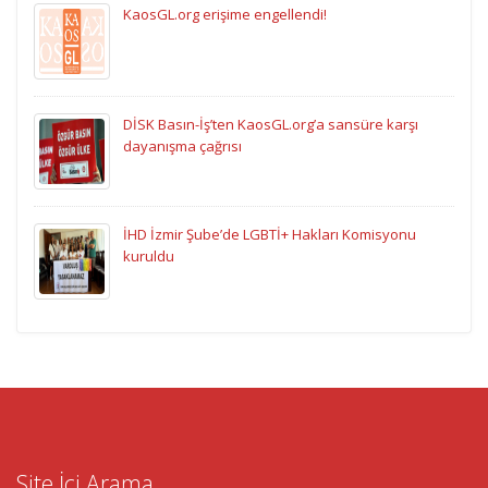
KaosGL.org erişime engellendi!
DİSK Basın-İş’ten KaosGL.org’a sansüre karşı
dayanışma çağrısı
İHD İzmir Şube’de LGBTİ+ Hakları Komisyonu
kuruldu
Site İçi Arama