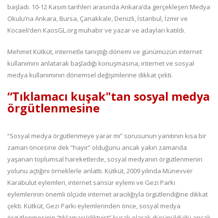
başladı. 10-12 Kasım tarihleri arasında Ankara’da gerçekleşen Medya
Okulu’na Ankara, Bursa, Çanakkale, Denizli, İstanbul, İzmir ve
Kocaeli’den KaosGL.org muhabir ve yazar ve adayları katıldı.
Mehmet Kütküt, internetle tanıştığı dönemi ve günümüzün internet
kullanımını anlatarak başladığı konuşmasına, internet ve sosyal
medya kullanımının dönemsel değişimlerine dikkat çekti.
“Tıklamacı kuşak"tan sosyal medya
örgütlenmesine
“Sosyal medya örgütlenmeye yarar mı” sorusunun yanıtının kısa bir
zaman öncesine dek “hayır” olduğunu ancak yakın zamanda
yaşanan toplumsal hareketlerde, sosyal medyanın örgütlenmenin
yolunu açtığını örneklerle anlattı. Kütküt, 2009 yılında Münevver
Karabulut eylemleri, internet sansür eylemi ve Gezi Parkı
eylemlerinin önemli ölçüde internet aracılığıyla örgütlendiğine dikkat
çekti. Kütküt, Gezi Parkı eylemlerinden önce, sosyal medya
örgütlenmesinin “tıklamacı/cliktvist” kuşak olarak düşünüldüğü ancak