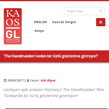
ENGLISH
Kaos GL Dergisi
Künye
‘The Handmaiden’ neden bir türlü gösterime girmiyor?
29/05/2017 |
Yazar:
Aslı Alpar
Lezbiyen aşkı anlatan ‘Hizmetçi/ The Handmaiden’ filmi
Türkiye’de bir türlü gösterime giremiyor!