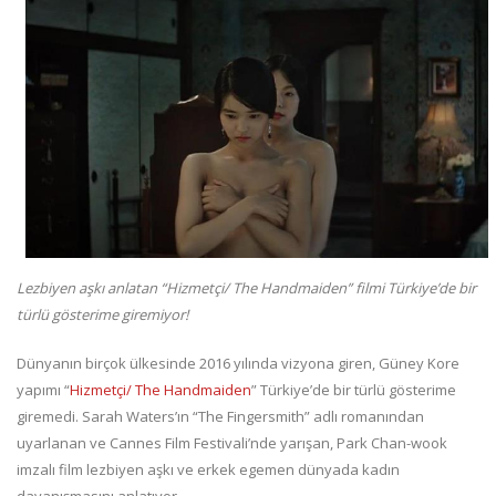
Lezbiyen aşkı anlatan “Hizmetçi/ The Handmaiden
” filmi Türkiye’de bir
türlü gösterime giremiyor!
Dünyanın birçok ülkesinde 2016 yılında vizyona giren, Güney Kore
yapımı “
Hizmetçi/ The Handmaiden
” Türkiye’de bir türlü gösterime
giremedi. Sarah Waters’ın “The Fingersmith” adlı romanından
uyarlanan ve Cannes Film Festivali’nde yarışan, Park Chan-wook
imzalı film lezbiyen aşkı ve erkek egemen dünyada kadın
dayanışmasını anlatıyor.