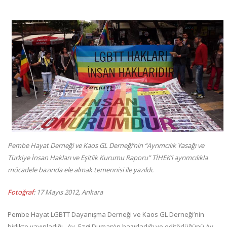
Pembe Hayat Derneği ve Kaos GL Derneği’nin “Ayrımcılık Yasağı ve
Türkiye İnsan Hakları ve Eşitlik Kurumu Raporu” TİHEK’i ayrımcılıkla
mücadele bazında ele almak temennisi ile yazıldı.
Fotoğraf
: 17 Mayıs 2012, Ankara
Pembe Hayat LGBTT Dayanışma Derneği ve Kaos GL Derneği’nin
birlikte yayınladığı, Av. Ezgi Duman’ın hazırladığı ve editörlüğünü Av.