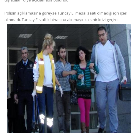
Polisin açıklamasına göreyse Tuncay E. mesai saati olmadığı için içeri
alınmadı. Tuncay E. valilik binasına alınmayınca sinir krizi geçirdi.