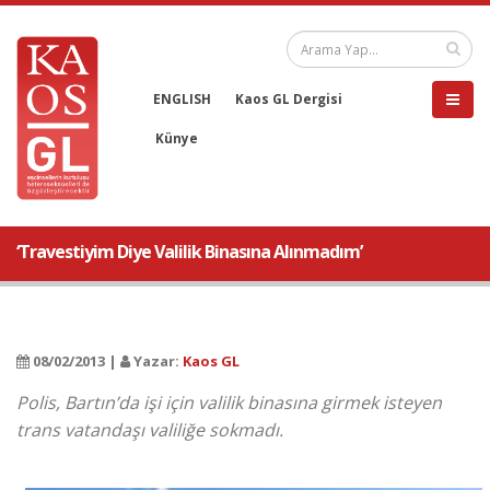
ENGLISH
Kaos GL Dergisi
Künye
‘Travestiyim Diye Valilik Binasına Alınmadım’
08/02/2013 |
Yazar:
Kaos GL
Polis, Bartın’da işi için valilik binasına girmek isteyen
trans vatandaşı valiliğe sokmadı.