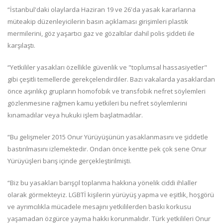
“İstanbul'daki olaylarda Haziran 19 ve 26'da yasak kararlarına
müteakip düzenleyicilerin basın açıklaması girişimleri plastik
mermilerini, göz yaşartıcı gaz ve gözaltılar dahil polis şiddeti ile
karşılaştı.
“Yetkililer yasakları özellikle güvenlik ve "toplumsal hassasiyetler"
gibi çeşitli temellerde gerekçelendirdiler. Bazı vakalarda yasaklardan
önce aşırılıkçı grupların homofobik ve transfobik nefret söylemleri
gözlenmesine rağmen kamu yetkileri bu nefret söylemlerini
kınamadılar veya hukuki işlem başlatmadılar.
“Bu gelişmeler 2015 Onur Yürüyüşünün yasaklanmasını ve şiddetle
bastırılmasını izlemektedir. Ondan önce kentte pek çok sene Onur
Yürüyüşleri barış içinde gerçekleştirilmişti.
“Biz bu yasakları barışçıl toplanma hakkına yönelik ciddi ihlaller
olarak görmekteyiz. LGBTİ kişilerin yürüyüş yapma ve eşitlik, hoşgörü
ve ayrımcılıkla mücadele mesajını yetkililerden baskı korkusu
yaşamadan özgürce yayma hakkı korunmalıdır. Türk yetkilileri Onur