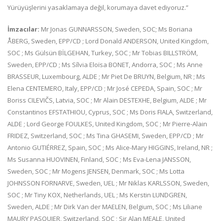
Yürüyüşlerini yasaklamaya değil, korumaya davet ediyoruz.”
İmzacılar:
Mr Jonas GUNNARSSON, Sweden, SOC; Ms Boriana
ÅBERG, Sweden, EPP/CD ; Lord Donald ANDERSON, United Kingdom,
SOC ; Ms Gülsün BİLGEHAN, Turkey, SOC ; Mr Tobias BILLSTRÖM,
Sweden, EPP/CD ; Ms Sílvia Eloïsa BONET, Andorra, SOC ; Ms Anne
BRASSEUR, Luxembourg, ALDE ; Mr Piet De BRUYN, Belgium, NR ; Ms
Elena CENTEMERO, Italy, EPP/CD ; Mr José CEPEDA, Spain, SOC ; Mr
Boriss CILEVIČS, Latvia, SOC ; Mr Alain DESTEXHE, Belgium, ALDE ; Mr
Constantinos EFSTATHIOU, Cyprus, SOC ; Ms Doris FIALA, Switzerland,
ALDE ; Lord George FOULKES, United Kingdom, SOC ; Mr Pierre-Alain
FRIDEZ, Switzerland, SOC ; Ms Tina GHASEMI, Sweden, EPP/CD ; Mr
Antonio GUTIÉRREZ, Spain, SOC ; Ms Alice-Mary HIGGINS, Ireland, NR ;
Ms Susanna HUOVINEN, Finland, SOC ; Ms Eva-Lena JANSSON,
Sweden, SOC ; Mr Mogens JENSEN, Denmark, SOC ; Ms Lotta
JOHNSSON FORNARVE, Sweden, UEL ; Mr Niklas KARLSSON, Sweden,
SOC ; Mr Tiny KOX, Netherlands, UEL ; Ms Kerstin LUNDGREN,
Sweden, ALDE ; Mr Dirk Van der MAELEN, Belgium, SOC ; Ms Liliane
MAURY PASQUIER, Switzerland, SOC ; Sir Alan MEALE, United