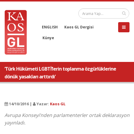
ENGLISH
Kaos GL Dergisi
Künye
‘Türk Hükümeti LGBTİ’lerin toplanma özgürlüklerine
dönük yasakları arttırdı’
14/10/2016 |
Yazar:
Kaos GL
Avrupa Konseyi’nden parlamenterler ortak deklarasyon
yayınladı.