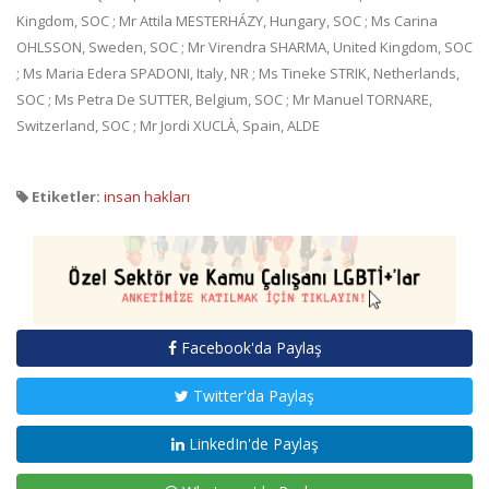
Kingdom, SOC ; Mr Attila MESTERHÁZY, Hungary, SOC ; Ms Carina
OHLSSON, Sweden, SOC ; Mr Virendra SHARMA, United Kingdom, SOC
; Ms Maria Edera SPADONI, Italy, NR ; Ms Tineke STRIK, Netherlands,
SOC ; Ms Petra De SUTTER, Belgium, SOC ; Mr Manuel TORNARE,
Switzerland, SOC ; Mr Jordi XUCLÀ, Spain, ALDE
Etiketler:
insan hakları
Facebook'da Paylaş
Twitter'da Paylaş
LinkedIn'de Paylaş