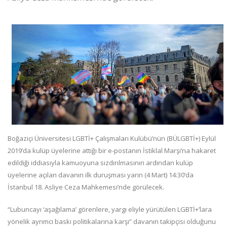
Boğaziçi Üniversitesi LGBTİ+ Çalışmaları Kulübü’nün (BÜLGBTİ+) Eylül
2019’da kulüp üyelerine attığı bir e-postanın İstiklal Marşı’na hakaret
edildiği iddiasıyla kamuoyuna sızdırılmasının ardından kulüp
üyelerine açılan davanın ilk duruşması yarın (4 Mart) 14:30’da
İstanbul 18. Asliye Ceza Mahkemesi’nde görülecek.
“Lubuncayı ‘aşağılama’ görenlere, yargı eliyle yürütülen LGBTİ+’lara
yönelik ayrımcı baskı politikalarına karşı” davanın takipçisi olduğunu