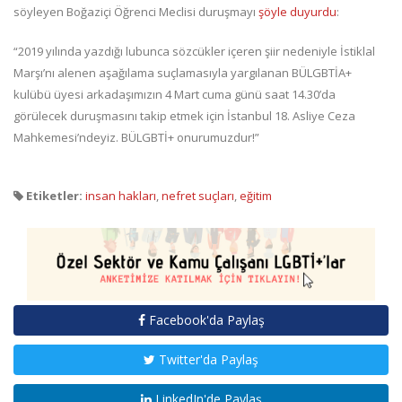
söyleyen Boğaziçi Öğrenci Meclisi duruşmayı
şöyle duyurdu
:
“2019 yılında yazdığı lubunca sözcükler içeren şiir nedeniyle İstiklal
Marşı’nı alenen aşağılama suçlamasıyla yargılanan BÜLGBTİA+
kulübü üyesi arkadaşımızın 4 Mart cuma günü saat 14.30’da
görülecek duruşmasını takip etmek için İstanbul 18. Asliye Ceza
Mahkemesi’ndeyiz. BÜLGBTİ+ onurumuzdur!”
Etiketler:
insan hakları
,
nefret suçları
,
eğitim
Facebook'da Paylaş
Twitter'da Paylaş
LinkedIn'de Paylaş