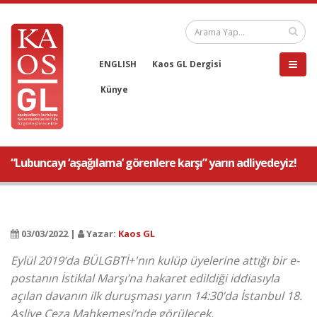
ENGLISH
Kaos GL Dergisi
Künye
“Lubuncayı ‘aşağılama’ görenlere karşı” yarın adliyedeyiz!
03/03/2022 |
Yazar:
Kaos GL
Eylül 2019’da BÜLGBTİ+'nın kulüp üyelerine attığı bir e-
postanın İstiklal Marşı’na hakaret edildiği iddiasıyla
açılan davanın ilk duruşması yarın 14:30’da İstanbul 18.
Asliye Ceza Mahkemesi’nde görülecek.