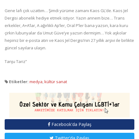
Gene lafı çok uzattım… Şimdi yürüme zamanı Kaos GL’de. Kaos Jel
Dergisi abonelik hediye etmek istiyor. Yazın annem bize… Trans
erkekler, A+A’lar, A ağırlıklı Ap’ler, Oral P’ler bana yazsın, kara kuru
çirkin lubunyalar da Umut Güve’ye yazsın dermişim… Yok aşkolar
hepiniz bir e-posta atın ve Kaos Jel Dergisi’nin 27 yıllık arşivi ile birlikte
güncel sayılara ulaşın.
Tanju Tariz”
Etiketler:
medya
,
kültür sanat
Facebook'da Paylaş
Twitter'da Paylaş