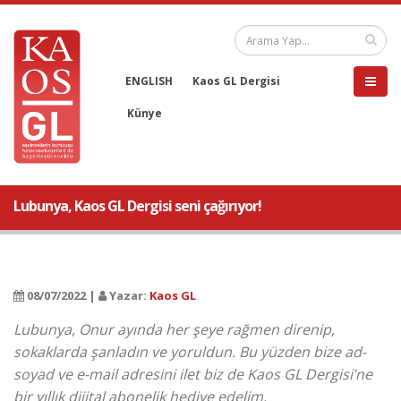
ENGLISH
Kaos GL Dergisi
Künye
Lubunya, Kaos GL Dergisi seni çağırıyor!
08/07/2022 |
Yazar:
Kaos GL
Lubunya, Onur ayında her şeye rağmen direnip,
sokaklarda şanladın ve yoruldun. Bu yüzden bize ad-
soyad ve e-mail adresini ilet biz de Kaos GL Dergisi’ne
bir yıllık dijital abonelik hediye edelim.