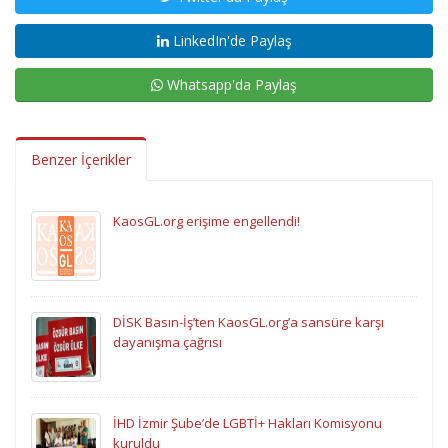
LinkedIn'de Paylaş
Whatsapp'da Paylaş
Benzer İçerikler
KaosGL.org erişime engellendi!
DİSK Basın-İş’ten KaosGL.org’a sansüre karşı
dayanışma çağrısı
İHD İzmir Şube’de LGBTİ+ Hakları Komisyonu
kuruldu