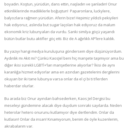
boyadın. Koştun, yürüdün, dans ettin, naşladın ve şanladın! Onur
etkinliklerinde madiliklerle boğuştun! Paparonlara, luckylere,
balyozlara rağmen yürüdün. Aferin bize! Hepimiz yıldızlı pekiyileri
hak ediyoruz, aslında but sugar laçoları hak ediyoruz da malum
ekonomik kriz lubunyaları da vurdu. Sanki similya göçü yaşandı
bütün butlar butu aktifler göç etti. Biz de A ağırlıklı AP’lere kaldık.
Bu yazıyı hangi medya kuruluşuna göndersem diye düşünüyordum.
Aydınlık mı Akit mi? Çünkü KaosJel beni hiç manşete taşımıyor ama bu
diğer ikisi sürekli LGBTİ+’ları manşetlerine alıyorlar? İkisi de aynı
karanlığa hizmet ediyorlar ama en azından gazetelerini dergilerini
okuyan bir iki tane lubunya varsa onlar da el çi bi ti ti’lerden
haberdar olurlar.
Bu arada biz Onur ayından bahsederken, Kaos Jel Dergisi bu
meseleyi gündemine alacak diye duydum sonraki sayılarda. Neden
heterolar hetero onurunu kutlamıyor diye dertlendim. Onlar da
kutlasın! Onlar da insan! Kınamıyorum, benim de öyle kuzenlerim,
akrabalarım var.