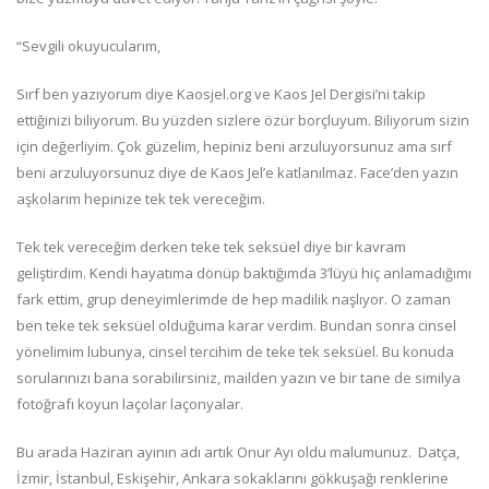
“Sevgili okuyucularım,
Sırf ben yazıyorum diye Kaosjel.org ve Kaos Jel Dergisi’ni takip
ettiğinizi biliyorum. Bu yüzden sizlere özür borçluyum. Biliyorum sizin
için değerliyim. Çok güzelim, hepiniz beni arzuluyorsunuz ama sırf
beni arzuluyorsunuz diye de Kaos Jel’e katlanılmaz. Face’den yazın
aşkolarım hepinize tek tek vereceğim.
Tek tek vereceğim derken teke tek seksüel diye bir kavram
geliştirdim. Kendi hayatıma dönüp baktığımda 3’lüyü hiç anlamadığımı
fark ettim, grup deneyimlerimde de hep madilik naşlıyor. O zaman
ben teke tek seksüel olduğuma karar verdim. Bundan sonra cinsel
yönelimim lubunya, cinsel tercihim de teke tek seksüel. Bu konuda
sorularınızı bana sorabilirsiniz, mailden yazın ve bir tane de similya
fotoğrafı koyun laçolar laçonyalar.
Bu arada Haziran ayının adı artık Onur Ayı oldu malumunuz. Datça,
İzmir, İstanbul, Eskişehir, Ankara sokaklarını gökkuşağı renklerine