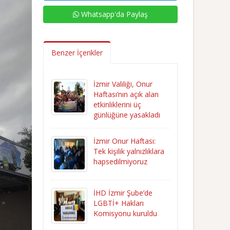
Whatsapp'da Paylaş
Benzer İçerikler
İzmir Valiliği, Onur
Haftası’nın açık alan
etkinliklerini üç
günlüğüne yasakladı
İzmir Onur Haftası:
Tek kişilik yalnızlıklara
hapsedilmiyoruz
İHD İzmir Şube’de
LGBTİ+ Hakları
Komisyonu kuruldu