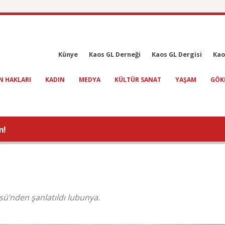
Künye
Kaos GL Derneği
Kaos GL Dergisi
Kao
N HAKLARI
KADIN
MEDYA
KÜLTÜR SANAT
YAŞAM
GÖK
m!
ü’nden şanlatıldı lubunya.