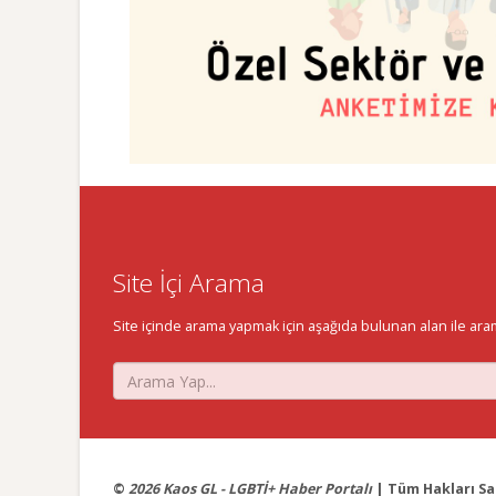
Site İçi Arama
Site içinde arama yapmak için aşağıda bulunan alan ile aramak 
©
2026 Kaos GL - LGBTİ+ Haber Portalı
| Tüm Hakları Sak