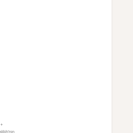
İ+
liği’nin