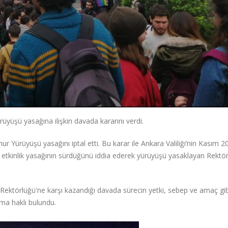
üşü yasağına ilişkin davada kararını verdi.
üyüşü yasağını iptal etti. Bu karar ile Ankara Valiliği’nin Kasım 2
etkinlik yasağının sürdüğünü iddia ederek yürüyüşü yasaklayan Rektö
törlüğü'ne karşı kazandığı davada sürecin yetki, sebep ve amaç gibi 
ma haklı bulundu.