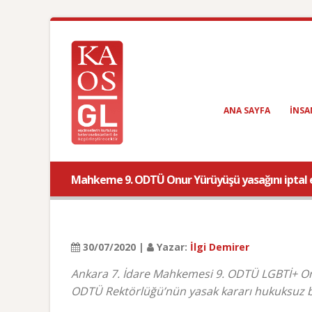
ANA SAYFA
INSA
Mahkeme 9. ODTÜ Onur Yürüyüşü yasağını iptal 
30/07/2020 |
Yazar:
İlgi Demirer
Ankara 7. İdare Mahkemesi 9. ODTÜ LGBTİ+ On
ODTÜ Rektörlüğü’nün yasak kararı hukuksuz bul