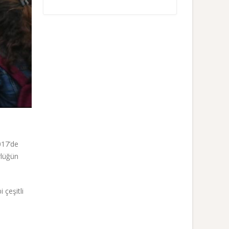
017’de
rlüğün
çeşitli