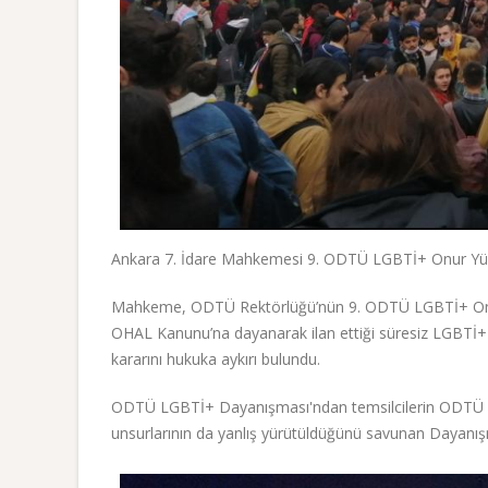
Ankara 7. İdare Mahkemesi 9. ODTÜ LGBTİ+ Onur Yürüy
Mahkeme, ODTÜ Rektörlüğü’nün 9. ODTÜ LGBTİ+ Onur Yür
OHAL Kanunu’na dayanarak ilan ettiği süresiz LGBTİ+ 
kararını hukuka aykırı bulundu.
ODTÜ LGBTİ+ Dayanışması'ndan temsilcilerin ODTÜ Rek
unsurlarının da yanlış yürütüldüğünü savunan Dayanış