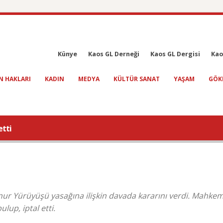
Künye
Kaos GL Derneği
Kaos GL Dergisi
Kao
N HAKLARI
KADIN
MEDYA
KÜLTÜR SANAT
YAŞAM
GÖK
etti
ur Yürüyüşü yasağına ilişkin davada kararını verdi. Mahke
up, iptal etti.