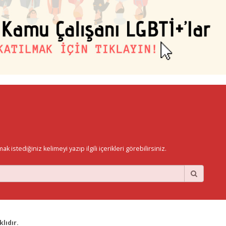
istediğiniz kelimeyi yazıp ilgili içerikleri görebilirsiniz.
lıdır.