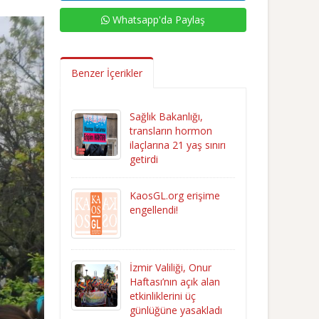
Whatsapp'da Paylaş
Benzer İçerikler
Sağlık Bakanlığı,
transların hormon
ilaçlarına 21 yaş sınırı
getirdi
KaosGL.org erişime
engellendi!
İzmir Valiliği, Onur
Haftası’nın açık alan
etkinliklerini üç
günlüğüne yasakladı