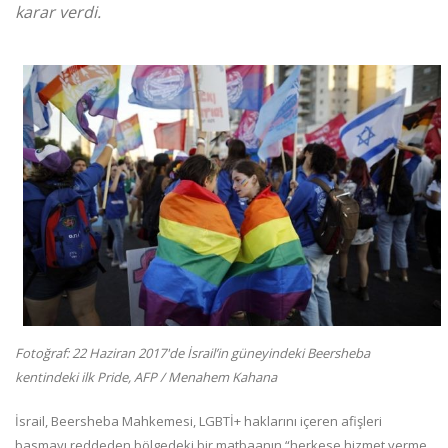
karar verdi.
Fotoğraf: 22 Haziran 2017'de İsrail’in güneyindeki Beersheba
kentindeki ilk Pride, AFP / Menahem Kahana
İsrail, Beersheba Mahkemesi, LGBTİ+ haklarını içeren afişleri
basmayı reddeden bölgedeki bir matbaanın “herkese hizmet verme