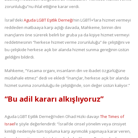
zorunluluğu”nu ihlal ettiğine karar verdi.
İsrail'deki
Aguda LGBT Eşitlik Derneği
’nin LGBTİ+’lara hizmet vermeyi
reddeden matbaaya karşı açtığı davada, Mahkeme, birinin dini
inançlarını öne sürerek belirli bir gruba ya da kişiye hizmet vermeyi
reddetmesinin “herkese hizmet verme zorunluluğu” ile çeliştiğini ve
bu çelişkide herkese açık bir alanda hizmet sunma gereğinin üstün
geldiğini bildirdi.
Mahkeme, “Yasama organı, insanların din ve ibadet özgürlüğüne
müdahale etmez” dedi ve ekledi “İnançlar, herkese açık bir alanda
hizmet sunma zorunluluğu ile çeliştiğinde, son değer üstün kalıyor.”
“Bu adil kararı alkışlıyoruz”
Aguda LGBT Eşitlik Derneği’nden Ohad Hizki davayı
The Times of
Israel
’e şöyle değerlendirdi: “İsrail’de cinsel yönelim veya cinsiyet
kimliği nedeniyle tüm topluma karşı ayrımcılık yapmaya karar veren,