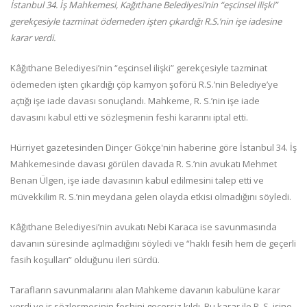
İstanbul 34. İş Mahkemesi, Kağıthane Belediyesi’nin “eşcinsel ilişki”
gerekçesiyle tazminat ödemeden işten çıkardığı R.S.’nin işe iadesine
karar verdi.
Kâğıthane Belediyesi’nin “eşcinsel ilişki” gerekçesiyle tazminat
ödemeden işten çıkardığı çöp kamyon şoförü R.S.’nin Belediye’ye
açtığı işe iade davası sonuçlandı. Mahkeme, R. S.’nin işe iade
davasını kabul etti ve sözleşmenin feshi kararını iptal etti.
Hürriyet gazetesinden Dinçer Gökçe'nin haberine göre İstanbul 34. İş
Mahkemesinde davası görülen davada R. S.’nin avukatı Mehmet
Benan Ülgen, işe iade davasının kabul edilmesini talep etti ve
müvekkilim R. S.’nin meydana gelen olayda etkisi olmadığını söyledi.
Kâğıthane Belediyesi’nin avukatı Nebi Karaca ise savunmasında
davanın süresinde açılmadığını söyledi ve “haklı fesih hem de geçerli
fasih koşulları” olduğunu ileri sürdü.
Tarafların savunmalarını alan Mahkeme davanın kabulüne karar
verdi ve iş sözleşmesinin feshini geçersiz kıldı. Bu karar ile R. S. işine