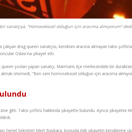
 bir sanatçıya, “Homoseksüel olduğun için aracıma almıyorum” dedi
 çalışan drag queen sanatçısı, kendisini aracına almayan taksi şoförü
ncular Odası'na şikayet etti.
queen şovları yapan sanatçı, Marmaris ilçe merkezindeki bir duraktan
ına almak istemedi, “Ben seni homoseksüel olduğun için aracıma almıy
bulundu
ine gitti. Taksi şoförü hakkında şikayette bulundu. Ayrıca şikayetini 
dirdi.
Genel Sekreteri Mert Baykara, konuyla ilgili şikayetin kendilerine ula