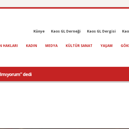
Künye
Kaos GL Derneği
Kaos GL Dergisi
Kao
N HAKLARI
KADIN
MEDYA
KÜLTÜR SANAT
YAŞAM
GÖK
almıyorum” dedi