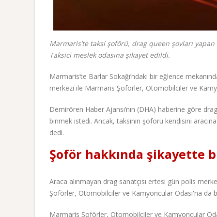
Marmaris’te taksi şoförü, drag queen şovları yapan
Taksici meslek odasına şikayet edildi.
Marmaris’te Barlar Sokağı’ndaki bir eğlence mekanında
merkezi ile Marmaris Şoförler, Otomobilciler ve Kamyo
Demirören Haber Ajansı’nın (DHA) haberine göre drag 
binmek istedi. Ancak, taksinin şoförü kendisini arac
dedi.
Şoför hakkında şikayette 
Araca alınmayan drag sanatçısı ertesi gün polis merkez
Şoförler, Otomobilciler ve Kamyoncular Odası'na da bil
Marmaris Şoförler, Otomobilciler ve Kamyoncular Odası 