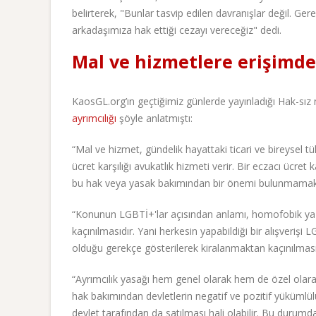
belirterek, "Bunlar tasvip edilen davranışlar değil. Ger
arkadaşımıza hak ettiği cezayı vereceğiz" dedi.
Mal ve hizmetlere erişimde
KaosGL.org’ın geçtiğimiz günlerde yayınladığı Hak-sız
ayrımcılığı
şöyle anlatmıştı:
“Mal ve hizmet, gündelik hayattaki ticari ve bireysel t
ücret karşılığı avukatlık hizmeti verir. Bir eczacı ücret
bu hak veya yasak bakımından bir önemi bulunmamak
“Konunun LGBTİ+'lar açısından anlamı, homofobik ya
kaçınılmasıdır. Yani herkesin yapabildiği bir alışveriş
olduğu gerekçe gösterilerek kiralanmaktan kaçınılması, 
“Ayrımcılık yasağı hem genel olarak hem de özel olarak u
hak bakımından devletlerin negatif ve pozitif yükümlül
devlet tarafından da satılması hali olabilir. Bu durumd