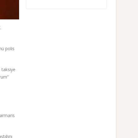
.
nü polis
 taksiye
orum”
Marmaris
ştığını