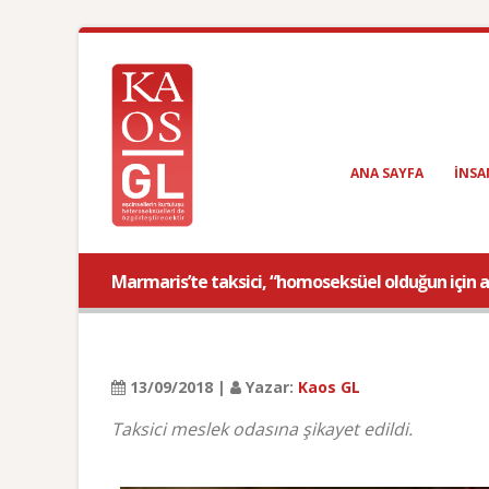
ANA SAYFA
INSA
Marmaris’te taksici, “homoseksüel olduğun için 
13/09/2018 |
Yazar:
Kaos GL
Taksici meslek odasına şikayet edildi.