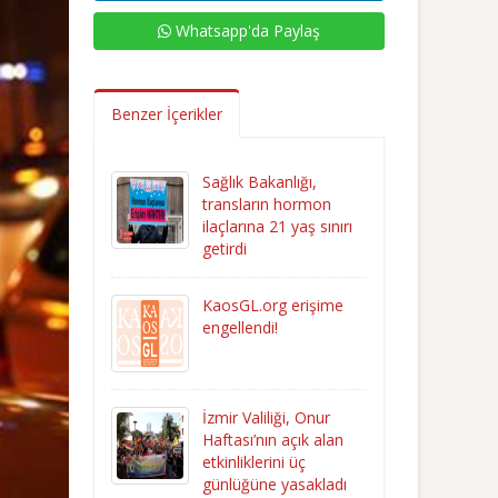
Whatsapp'da Paylaş
Benzer İçerikler
Sağlık Bakanlığı,
transların hormon
ilaçlarına 21 yaş sınırı
getirdi
KaosGL.org erişime
engellendi!
İzmir Valiliği, Onur
Haftası’nın açık alan
etkinliklerini üç
günlüğüne yasakladı