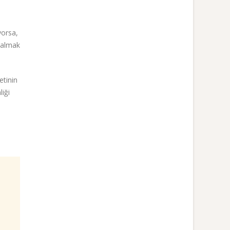
yorsa,
i almak
etinin
iği