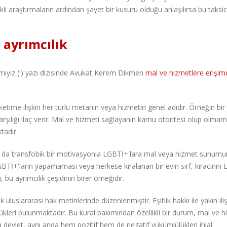
ekli araştırmaların ardından şayet bir kusuru olduğu anlaşılırsa bu taksic
 ayrımcılık
 mıyız (!) yazı dizisinde Avukat Kerem Dikmen
mal ve hizmetlere erişim
üketime ilişkin her türlü metanın veya hizmetin genel adıdır. Örneğin bir
 karşılığı ilaç verir. Mal ve hizmeti sağlayanın kamu otoritesi olup olma
tadır.
 da transfobik bir motivasyonla LGBTİ+'lara mal veya hizmet sunum
i LGBTİ+'ların yapamaması veya herkese kiralanan bir evin sırf, kiracının
bu ayrımcılık çeşidinin birer örneğidir.
luslararası hak metinlerinde düzenlenmiştir. Eşitlik hakkı ile yakın iliş
ükleri bulunmaktadır. Bu kural bakımından özellikli bir durum, mal ve h
a devlet, aynı anda hem pozitif hem de negatif yükümlülükleri ihlal