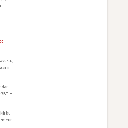
i
de
 avukat,
masının
undan
 LGBTİ+
kili bu
izmetin