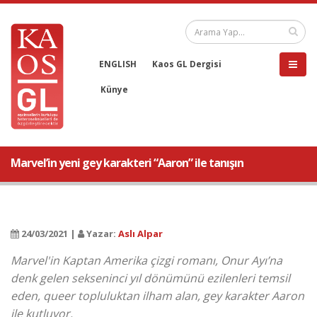
ENGLISH
Kaos GL Dergisi
Künye
Marvel’in yeni gey karakteri “Aaron” ile tanışın
24/03/2021 |
Yazar:
Aslı Alpar
Marvel'in Kaptan Amerika çizgi romanı, Onur Ayı’na
denk gelen sekseninci yıl dönümünü ezilenleri temsil
eden, queer topluluktan ilham alan, gey karakter Aaron
ile kutluyor.