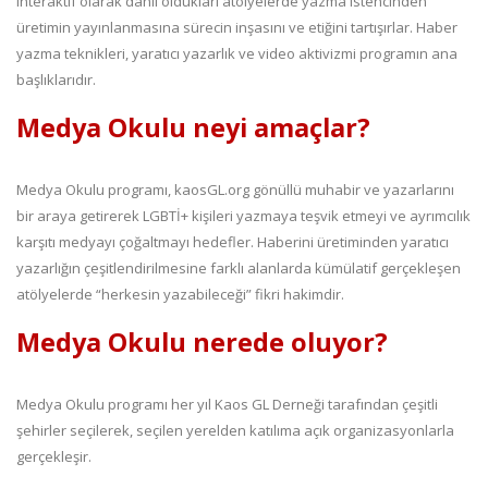
interaktif olarak dahil oldukları atölyelerde yazma istencinden
üretimin yayınlanmasına sürecin inşasını ve etiğini tartışırlar. Haber
yazma teknikleri, yaratıcı yazarlık ve video aktivizmi programın ana
başlıklarıdır.
Medya Okulu neyi amaçlar?
Medya Okulu programı, kaosGL.org gönüllü muhabir ve yazarlarını
bir araya getirerek LGBTİ+ kişileri yazmaya teşvik etmeyi ve ayrımcılık
karşıtı medyayı çoğaltmayı hedefler. Haberini üretiminden yaratıcı
yazarlığın çeşitlendirilmesine farklı alanlarda kümülatif gerçekleşen
atölyelerde “herkesin yazabileceği” fikri hakimdir.
Medya Okulu nerede oluyor?
Medya Okulu programı her yıl Kaos GL Derneği tarafından çeşitli
şehirler seçilerek, seçilen yerelden katılıma açık organizasyonlarla
gerçekleşir.