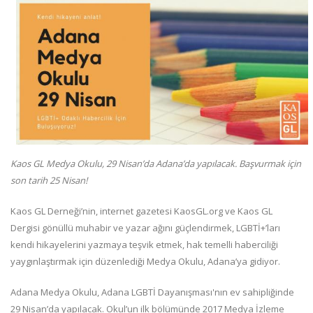
Kaos GL Medya Okulu, 29 Nisan’da Adana’da yapılacak. Başvurmak için
son tarih 25 Nisan!
Kaos GL Derneği’nin, internet gazetesi KaosGL.org ve Kaos GL
Dergisi gönüllü muhabir ve yazar ağını güçlendirmek, LGBTİ+’ları
kendi hikayelerini yazmaya teşvik etmek, hak temelli haberciliği
yaygınlaştırmak için düzenlediği Medya Okulu, Adana’ya gidiyor.
Adana Medya Okulu, Adana LGBTİ Dayanışması'nın ev sahipliğinde
29 Nisan’da yapılacak. Okul’un ilk bölümünde 2017 Medya İzleme