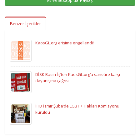
Whatsapp'da Paylaş
Benzer İçerikler
KaosGL.org erişime engellendi!
DİSK Basın-İş’ten KaosGL.org’a sansüre karşı
dayanışma çağrısı
İHD İzmir Şube’de LGBTİ+ Hakları Komisyonu
kuruldu