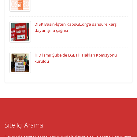
DİSK Basın-İş’ten KaosGL.org’a sansüre karşı
dayanışma çağrısı
İHD İzmir Şube’de LGBTİ+ Hakları Komisyonu
kuruldu
Site İçi Arama