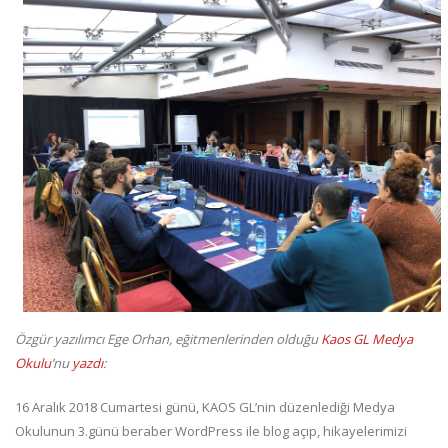
Özgür yazılımcı Ege Orhan, eğitmenlerinden olduğu
Kaos GL Medya
Okulu
’nu
yazdı
:
16 Aralık 2018 Cumartesi günü, KAOS GL’nin düzenlediği Medya
Okulunun 3.günü beraber WordPress ile blog açıp, hikayelerimizi