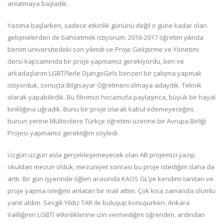
anlatmaya başladık.
Yazıma başlarken, sadece etkinlik gününü değil o güne kadar olan
gelişmelerden de bahsetmek istiyorum. 2016-2017 öğretim yılında
benim üniversitedeki son yılımdı ve Proje Geliştirme ve Yönetimi
dersi kapsamında bir proje yapmamız gerekiyordu, ben ve
arkadaşlarım LGBTİ’lerle DjangoGirls benzeri bir çalışma yapmak
istiyorduk, sonuçta Bilgisayar Öğretmeni olmaya adaydık. Teknik
olarak yapabilirdik. Bu fikrimizi hocamızla paylaşınca, büyük bir hayal
kırıklığına uğradık. Bunu bir proje olarak kabul edemeyeceğini,
bunun yerine Mültecilere Türkçe öğretimi üzerine bir Avrupa Birliği
Projesi yapmamız gerektiğini söyledi.
Üzgün üzgün asla gerçekleşemeyecek olan AB projemizi yazıp
okuldan mezun olduk, mezuniyet sonrası bu proje istediğim daha da
arttı. Bir gün işyerinde öğlen arasında KAOS GL’ye kendimi tanıtan ve
proje yapma isteğimi anlatan bir mail attım. Çok kısa zamanda olumlu
yanıt aldım. Sevgili Yıldız TAR ile buluşup konuşurken. Ankara
Valiliğinin LGBTİ etkinliklerine izin vermediğini öğrendim, ardından