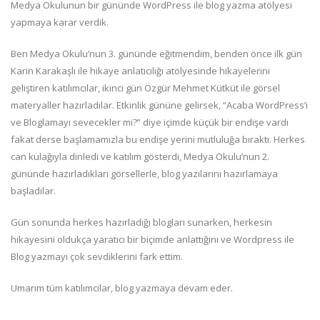
Medya Okulunun bir gününde WordPress ile blog yazma atölyesi
yapmaya karar verdik.
Ben Medya Okulu’nun 3. gününde eğitmendim, benden önce ilk gün
Karin Karakaşlı ile hikaye anlatıcılığı atölyesinde hikayelerini
geliştiren katılımcılar, ikinci gün Özgür Mehmet Kütküt ile görsel
materyaller hazırladılar. Etkinlik gününe gelirsek, “Acaba WordPress’i
ve Bloglamayı sevecekler mi?” diye içimde küçük bir endişe vardı
fakat derse başlamamızla bu endişe yerini mutluluğa bıraktı. Herkes
can kulağıyla dinledi ve katılım gösterdi, Medya Okulu’nun 2.
gününde hazırladıkları görsellerle, blog yazılarını hazırlamaya
başladılar.
Gün sonunda herkes hazırladığı blogları sunarken, herkesin
hikayesini oldukça yaratıcı bir biçimde anlattığını ve Wordpress ile
Blog yazmayı çok sevdiklerini fark ettim.
Umarım tüm katılımcılar, blog yazmaya devam eder.