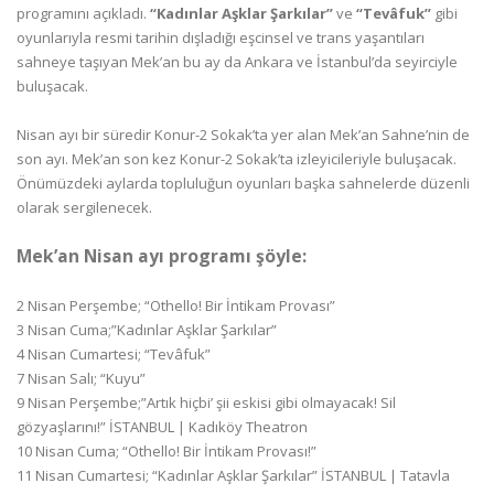
programını açıkladı.
“Kadınlar Aşklar Şarkılar”
ve
“Tevâfuk”
gibi
oyunlarıyla resmi tarihin dışladığı eşcinsel ve trans yaşantıları
sahneye taşıyan Mek’an bu ay da Ankara ve İstanbul’da seyirciyle
buluşacak.
Nisan ayı bir süredir Konur-2 Sokak’ta yer alan Mek’an Sahne’nin de
son ayı. Mek’an son kez Konur-2 Sokak’ta izleyicileriyle buluşacak.
Önümüzdeki aylarda topluluğun oyunları başka sahnelerde düzenli
olarak sergilenecek.
Mek’an Nisan ayı programı şöyle:
2 Nisan Perşembe; “Othello! Bir İntikam Provası”
3 Nisan Cuma;”Kadınlar Aşklar Şarkılar”
4 Nisan Cumartesi; “Tevâfuk”
7 Nisan Salı; “Kuyu”
9 Nisan Perşembe;”Artık hiçbi’ şii eskisi gibi olmayacak! Sil
gözyaşlarını!” İSTANBUL | Kadıköy Theatron
10 Nisan Cuma; “Othello! Bir İntikam Provası!”
11 Nisan Cumartesi; “Kadınlar Aşklar Şarkılar” İSTANBUL | Tatavla