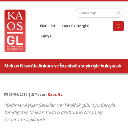
ENGLISH
Kaos GL Dergisi
Künye
Mek’an Nisan’da Ankara ve İstanbullu seyirciyle buluşacak
01/04/2015 |
Yazar:
Kaos GL
‘Kadınlar Aşklar Şarkılar’ ve ‘Tevâfuk’ gibi oyunlarıyla
tanıdığımız Mek’an tiyatro grubunun Nisan ayı
programı açıklandı.