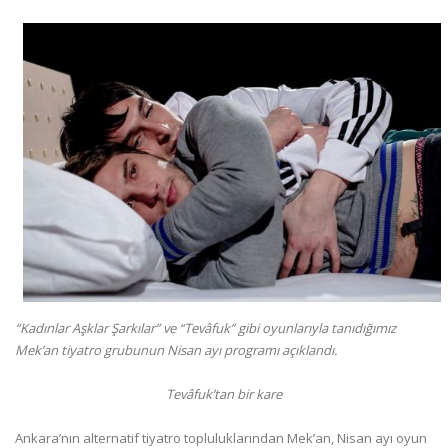
“Kadınlar Aşklar Şarkılar” ve “Tevâfuk” gibi oyunlarıyla tanıdığımız
Mek’an tiyatro grubunun Nisan ayı programı açıklandı.
Tevâfuk’tan bir kare
Ankara’nın alternatif tiyatro topluluklarından Mek’an, Nisan ayı oyun