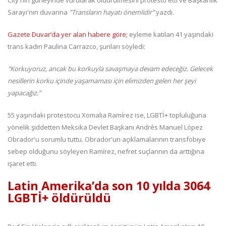
City'nin güneyinde vurularak öldürülmesini protesto etti ve Başkanlık
Sarayı'nın duvarına
"Transların hayatı önemlidir"
yazdı.
Gazete Duvar’da yer alan habere göre;
eyleme katılan 41 yaşındaki
trans kadın Paulina Carrazco, şunları söyledi:
"Korkuyoruz, ancak bu korkuyla savaşmaya devam edeceğiz. Gelecek
nesillerin korku içinde yaşamaması için elimizden gelen her şeyi
yapacağız.”
55 yaşındaki protestocu Xomalia Ramírez ise, LGBTİ+ topluluğuna
yönelik şiddetten Meksika Devlet Başkanı Andrés Manuel López
Obrador'u sorumlu tuttu. Obrador'un açıklamalarının transfobiye
sebep olduğunu söyleyen Ramírez, nefret suçlarının da arttığına
işaret etti.
Latin Amerika’da son 10 yılda 3064
LGBTİ+ öldürüldü