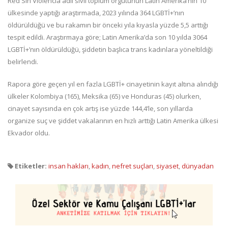
Red Sin Violencia adlı sivil toplum örgütünün Latin Amerika’nın 10
ülkesinde yaptığı araştırmada, 2023 yılında 364 LGBTİ+’nın
öldürüldüğü ve bu rakamın bir önceki yıla kıyasla yüzde 5,5 arttığı
tespit edildi. Araştırmaya göre; Latin Amerika’da son 10 yılda 3064
LGBTİ+’nın öldürüldüğü, şiddetin başlıca trans kadınlara yöneltildiği
belirlendi.
Rapora göre geçen yıl en fazla LGBTİ+ cinayetinin kayıt altına alındığı
ülkeler Kolombiya (165), Meksika (65) ve Honduras (45) olurken,
cinayet sayısında en çok artış ise yüzde 144,4’le, son yıllarda
organize suç ve şiddet vakalarının en hızlı arttığı Latin Amerika ülkesi
Ekvador oldu.
Etiketler:
insan hakları
,
kadın
,
nefret suçları
,
siyaset
,
dünyadan