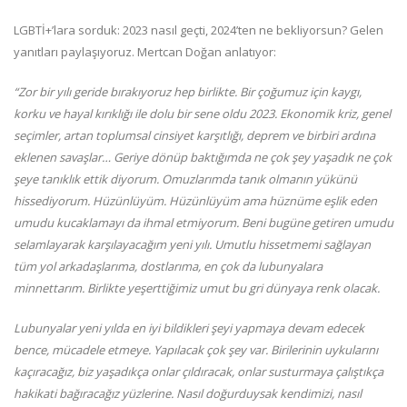
LGBTİ+’lara sorduk: 2023 nasıl geçti, 2024’ten ne bekliyorsun? Gelen
yanıtları paylaşıyoruz. Mertcan Doğan anlatıyor:
“
Zor bir yılı geride bırakıyoruz hep birlikte. Bir çoğumuz için kaygı,
korku ve hayal kırıklığı ile dolu bir sene oldu 2023. Ekonomik kriz, genel
seçimler, artan toplumsal cinsiyet karşıtlığı, deprem ve birbiri ardına
eklenen savaşlar… Geriye dönüp baktığımda ne çok şey yaşadık ne çok
şeye tanıklık ettik diyorum. Omuzlarımda tanık olmanın yükünü
hissediyorum. Hüzünlüyüm. Hüzünlüyüm ama hüznüme eşlik eden
umudu kucaklamayı da ihmal etmiyorum. Beni bugüne getiren umudu
selamlayarak karşılayacağım yeni yılı. Umutlu hissetmemi sağlayan
tüm yol arkadaşlarıma, dostlarıma, en çok da lubunyalara
minnettarım. Birlikte yeşerttiğimiz umut bu gri dünyaya renk olacak.
Lubunyalar yeni yılda en iyi bildikleri şeyi yapmaya devam edecek
bence, mücadele etmeye. Yapılacak çok şey var. Birilerinin uykularını
kaçıracağız, biz yaşadıkça onlar çıldıracak, onlar susturmaya çalıştıkça
hakikati bağıracağız yüzlerine. Nasıl doğurduysak kendimizi, nasıl