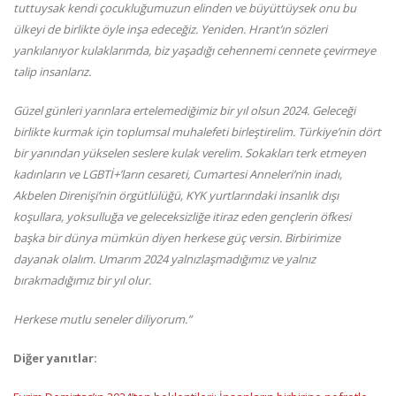
tuttuysak kendi çocukluğumuzun elinden ve büyüttüysek onu bu
ülkeyi de birlikte öyle inşa edeceğiz. Yeniden. Hrant’ın sözleri
yankılanıyor kulaklarımda, biz yaşadığı cehennemi cennete çevirmeye
talip insanlarız.
Güzel günleri yarınlara ertelemediğimiz bir yıl olsun 2024. Geleceği
birlikte kurmak için toplumsal muhalefeti birleştirelim. Türkiye’nin dört
bir yanından yükselen seslere kulak verelim. Sokakları terk etmeyen
kadınların ve LGBTİ+’ların cesareti, Cumartesi Anneleri’nin inadı,
Akbelen Direnişi’nin örgütlülüğü, KYK yurtlarındaki insanlık dışı
koşullara, yoksulluğa ve geleceksizliğe itiraz eden gençlerin öfkesi
başka bir dünya mümkün diyen herkese güç versin. Birbirimize
dayanak olalım. Umarım 2024 yalnızlaşmadığımız ve yalnız
bırakmadığımız bir yıl olur.
Herkese mutlu seneler diliyorum.
”
Diğer yanıtlar: