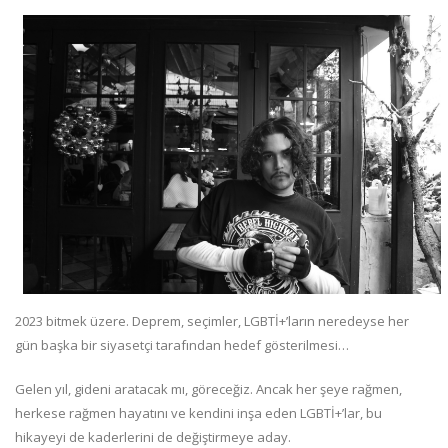
2023 bitmek üzere. Deprem, seçimler, LGBTİ+’ların neredeyse her
gün başka bir siyasetçi tarafından hedef gösterilmesi…
Gelen yıl, gideni aratacak mı, göreceğiz. Ancak her şeye rağmen,
herkese rağmen hayatını ve kendini inşa eden LGBTİ+’lar, bu
hikayeyi de kaderlerini de değiştirmeye aday.