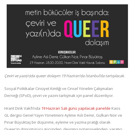
Çeviri ve yazı(n)da queer dolaşım 19 Haziran’da İstanbul’da tartışılacak.
Sosyal Politikalar Cinsiyet Kimliği ve Cinsel Yönelim Çalışmaları
Derneği (SPoD), çeviri ve yazını tartışmak için panel düzenliyor.
Hrant Dink Vakfı’nda
19 Haziran Salı günü yapılacak panelde
Kaos
GL dergisi Genel Yayın Yönetmeni Aylime Aslı Demir, Gülkan Noir ve
Pınar Büyüktaş bir düşünme, eyleme ve yazma pratiği olarak
Queer'in dönüştürücü gücünden, devrimci potansiyelinden, yaratıcı