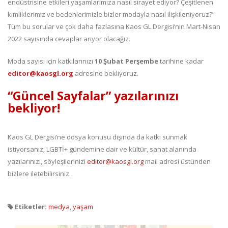
endüstrisine etkileri yaşamlarımıza nasıl sirayet ediyor? Çeşitlenen
kimliklerimiz ve bedenlerimizle bizler modayla nasıl ilişkileniyoruz?”
Tüm bu sorular ve çok daha fazlasına Kaos GL Dergisi’nin Mart-Nisan
2022 sayısında cevaplar arıyor olacağız.
Moda sayısı için katkılarınızı
10 Şubat Perşembe
tarihine kadar
editor@kaosgl.org
adresine bekliyoruz.
“Güncel Sayfalar” yazılarınızı
bekliyor!
Kaos GL Dergisi’ne dosya konusu dışında da katkı sunmak
istiyorsanız; LGBTİ+ gündemine dair ve kültür, sanat alanında
yazılarınızı, söyleşilerinizi
editor@kaosgl.org
mail adresi üstünden
bizlere iletebilirsiniz.
Etiketler:
medya
,
yaşam