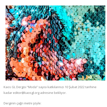
Kaos GL Dergisi “Moda” sayısı katkılarınızı 10 Şubat 2022 tarihine
kadar editor@kaosgl.org adresine bekliyor.
Derginin çağrı metni şöyle: