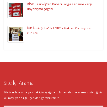
DİSK Basın-İş’ten KaosGL.org’a sansüre karşı
dayanışma çağrısı
İHD İzmir Şube’de LGBTİ+ Hakları Komisyonu
kuruldu
Site İçi Arama
Site içinde arama yapmak için aşağıda bulunan alan ile aramak istediğiniz
kelimeyi yazıp ilgili içerikleri görebilirsiniz.