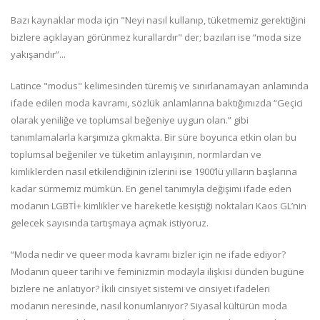
Bazı kaynaklar moda için "Neyi nasıl kullanıp, tüketmemiz gerektiğini
bizlere açıklayan görünmez kurallardır" der; bazıları ise “moda size
yakışandır”...
Latince "modus" kelimesinden türemiş ve sınırlanamayan anlamında
ifade edilen moda kavramı, sözlük anlamlarına baktığımızda “Geçici
olarak yeniliğe ve toplumsal beğeniye uygun olan.” gibi
tanımlamalarla karşımıza çıkmakta. Bir süre boyunca etkin olan bu
toplumsal beğeniler ve tüketim anlayışının, normlardan ve
kimliklerden nasıl etkilendiğinin izlerini ise 1900’lü yılların başlarına
kadar sürmemiz mümkün. En genel tanımıyla değişimi ifade eden
modanın LGBTİ+ kimlikler ve hareketle kesiştiği noktaları Kaos GL’nin
gelecek sayısında tartışmaya açmak istiyoruz.
“Moda nedir ve queer moda kavramı bizler için ne ifade ediyor?
Modanın queer tarihi ve feminizmin modayla ilişkisi dünden bugüne
bizlere ne anlatıyor? İkili cinsiyet sistemi ve cinsiyet ifadeleri
modanın neresinde, nasıl konumlanıyor? Siyasal kültürün moda