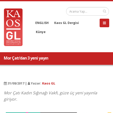
ENGLISH
Kaos GL Dergisi
Künye
Mor Çatı’dan 3 yeni yayın
31/08/2017 |
Yazar:
Kaos GL
Mor Çatı Kadın Sığınağı Vakfı, güze üç yeni yayınla
giriyor.