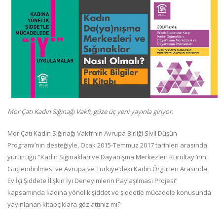
Mor Çatı Kadın Sığınağı Vakfı, güze üç yeni yayınla giriyor.
Mor Çatı Kadın Sığınağı Vakfı’nın Avrupa Birliği Sivil Düşün
Programı’nın desteğiyle, Ocak 2015-Temmuz 2017 tarihleri arasında
yürüttüğü “Kadın Sığınakları ve Dayanışma Merkezleri Kurultayı’nın
Güçlendirilmesi ve Avrupa ve Türkiye’deki Kadın Örgütleri Arasında
Ev İçi Şiddete İlişkin İyi Deneyimlerin Paylaşılması Projesi”
kapsamında kadına yönelik şiddet ve şiddetle mücadele konusunda
yayınlanan kitapçıklara göz attınız mı?