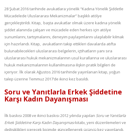
28 Şubat 2016 tarihinde avukatlara yönelik “Kadına Yönelik Şiddetle
Mücadelede Uluslararası Mekanizmalar” başlıklı atölye
gerçekleştirildi. Kitap, başta avukatlar olmak üzere kadına yönelik
şiddet alanında çalışan ve mücadele eden herkes için atölye
sunumlarını, tartışmalarını, deneyim paylaşımlarını ulaşılabilir kılmak
için hazırlandı. Kitap, avukatların takip ettikleri davalarda atıfta
bulunabilecekleri uluslararası belgelerin, içtihatların yanı sıra
uluslararası hukuk mekanizmalarının usul kurallarına ve uluslararası
hukuk mekanizmalarının kullanılmasına ilişkin pratik bilgileri de
içeriyor. İlk olarak Ağustos 2016 tarihinde yayınlanan kitap, yoğun
talep üzerine Temmuz 2017’de ikinci kez basıldı.
Soru ve Yanıtlarla Erkek Şiddetine
Karşı Kadın Dayanışması
İlk baskısı 2008 ve ikinci baskısı 2012 yılında yapılan
Soru ve Yanıtlarla
Erkek Şiddetine Karşı Kadın Dayanışması
kitabı, yeni düzenlemeleri ve
değişiklikleri içerecek biçimde güncellenerek üçüncü kez yayınlandı.