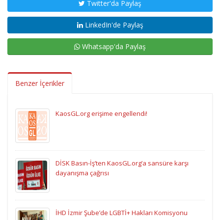
Twitter'da Paylaş
LinkedIn'de Paylaş
Whatsapp'da Paylaş
Benzer İçerikler
KaosGL.org erişime engellendi!
DİSK Basın-İş’ten KaosGL.org’a sansüre karşı
dayanışma çağrısı
İHD İzmir Şube’de LGBTİ+ Hakları Komisyonu