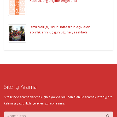
KaosGL.org erişime engellendi!
İzmir Valiliği, Onur Haftası’nın açık alan
etkinliklerini üç günlüğüne yasakladı
Site İçi Arama
Site içinde arama yapmak için aşağıda bulunan alan ile aramak istediğiniz
kelimeyi yazıp ilgili içerikleri görebilirsiniz.