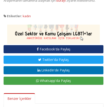
Araştırmanın tamamına ulaşmak için
burayı
ziyaret edebilirsiniz.
Etiketler:
kadın
Facebook'da Paylaş
Twitter'da Paylaş
LinkedIn'de Paylaş
Whatsapp'da Paylaş
Benzer İçerikler