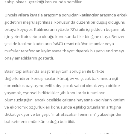
sahip olması gerektiği konusunda hemfikir.
Önceki yıllara kıyasla araştırma sonuçları katılımcılar arasında erkek
şiddetinin meşrulaştırılması konusunda düzenli bir düşüş olduğunu
ortaya koyuyor. Katılımcıların yüzde 72’si aile içi şiddetin boşanmak
için yeterli bir sebep olduğu konusunda fikir birliğine ulaştı. Benzer
şekilde katılımcı kadınların %64’ü resmi nikâhın imamlar veya
müftüler tarafından kıyılmasına “hayır” diyerek bu yetkilendirmeyi
onaylamadıklarını gösterdi.
Basın toplantısında araştırmayı tüm sonuçları ile birlikte
değerlendiren konuşmacılar, kürtaj, ev ve çocuk bakımında eşit
sorumluluk paylaşımı, evlilik dışı çocuk sahibi olmak veya birlikte
yaşamak, eşcinsel birliktelikler gibi konularda tutumların
olumsuzlaştığını ancak özellikle çalışma hayatına kadınların katılımı
ve ekonomik özgürlükleri konusunda eşitlikçi tutumların arttığına
dikkat çekiyor ve bir çeşit "muhafazakâr feminizm" yükselişinden
bahsetmenin mümkün olduğu belirtildi.