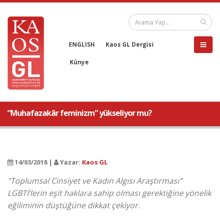
ENGLISH
Kaos GL Dergisi
Künye
“Muhafazakâr feminizm” yükseliyor mu?
14/03/2018 |
Yazar:
Kaos GL
"Toplumsal Cinsiyet ve Kadın Algısı Araştırması”
LGBTİ’lerin eşit haklara sahip olması gerektiğine yönelik
eğiliminin düştüğüne dikkat çekiyor.