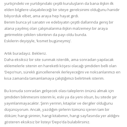
yurtiçindeki ve yurtdışındaki çeşitli kuruluşların da bana ilişkin ilk
elden bilgilere ulaşabileceği bir siteye gereksinimi olduğunu hanidir
biliyorduk elbet, ama araya hep hayat girdi.
Benim bunca yıl sanatın ve edebiyatın çeşitli dallarında geniş bir
alana yayılmış olan çalışmalarıma ilişkin malzemeyi bir araya
getirmekte çekilen sıkıntının da payı oldu bunda.
Eskilerin deyişiyle, ‘kısmet bugüneymiş’.
Artık buradayız. Bekleriz.
Daha eksiksiz bir site sunmak isterdik, ama sonradan yapılacak
eklemelerle sitenin en hareketli köşesi olacağı şimdiden belli olan
‘Depo’nun, sürekli güncellenerek ilerleyeceğini ve noksanlarımızı en
kısa zamanda tamamlamaya çalıştığımızı belirtmek isterim.
Bu konuda sonradan gelişecek olası taleplerin önünü almak için
şimdiden bilinmesini isterim ki, eski ya da yeni olsun, bu sitede şiir
yayımlanmayacaktır. Şiirin yerinin, kitaplar ve dergiler olduğunu
düşünüyorum. Ancak, yazdığım şiirlerin tümünü içeren tam bir
döküm; hangi şiirimin, hangi kitabımın, hangi sayfasında yer aldığını
gösteren eksiksiz bir listeyi ‘Depo’da bulabilirsiniz.