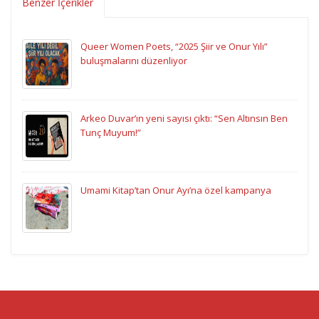
Benzer İçerikler
Queer Women Poets, “2025 Şiir ve Onur Yılı”
buluşmalarını düzenliyor
Arkeo Duvar’ın yeni sayısı çıktı: “Sen Altınsın Ben
Tunç Muyum!”
Umami Kitap’tan Onur Ayı’na özel kampanya