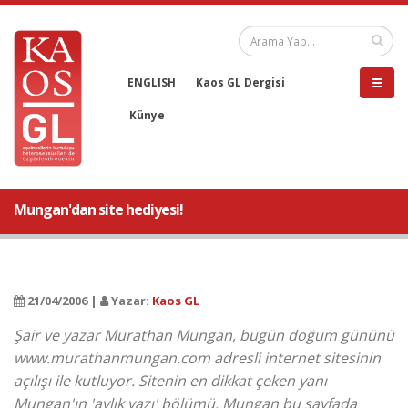
ENGLISH
Kaos GL Dergisi
Künye
Mungan'dan site hediyesi!
21/04/2006 |
Yazar:
Kaos GL
Şair ve yazar Murathan Mungan, bugün doğum gününü
www.murathanmungan.com adresli internet sitesinin
açılışı ile kutluyor. Sitenin en dikkat çeken yanı
Mungan'ın 'aylık yazı' bölümü. Mungan bu sayfada